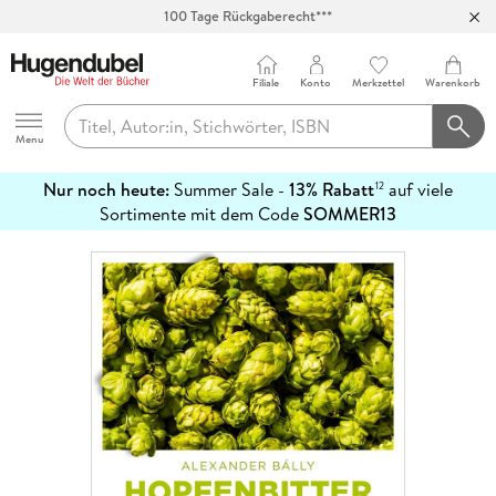
100 Tage Rückgaberecht***
Abholung in über 100 Filialen
Filiale
Konto
Merkzettel
Warenkorb
Hugendubel
Menu
Nur noch heute:
Summer Sale -
13% Rabatt
auf viele
12
mehr
Sortimente mit dem Code
SOMMER13
erfahren