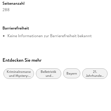
Seitenanzahl
288
Dateigröße
3,87 MB
Barrierefreiheit
Reihe
Keine Informationen zur Barrierefreiheit bekannt
Allgäu Krimi
Autor/Autorin
Alexander Bálly
Verlag/Hersteller
Entdecken Sie mehr
Emons Verlag
Kriminalromane
Belletristik
21.
Kopierschutz
Bayern
und Mystery:
und
Jahrhundert
ohne Kopierschutz
Humor
verwandte
(ca. 2000
Gebiete
bis ca.
Family Sharing
2100)
Ja
Produktart
EBOOK