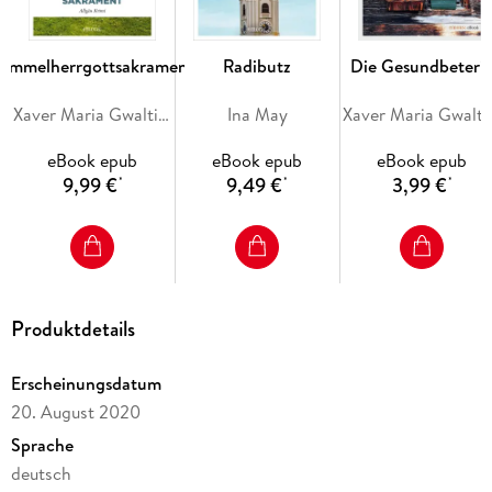
immelherrgottsakrament
Radibutz
Die Gesundbeteri
Xaver Maria Gwaltinger
Ina May
Xaver Ma
eBook epub
eBook epub
eBook epub
9,99 €
9,49 €
3,99 €
*
*
*
Produktdetails
Erscheinungsdatum
20. August 2020
Sprache
deutsch