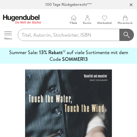
100 Tage Rückgaberecht***
Abholung in über 100 Filialen
Filiale
Konto
Merkzettel
Warenkorb
Hugendubel
Menu
Summer Sale:
13% Rabatt
auf viele Sortimente mit dem
12
mehr
Code
SOMMER13
erfahren