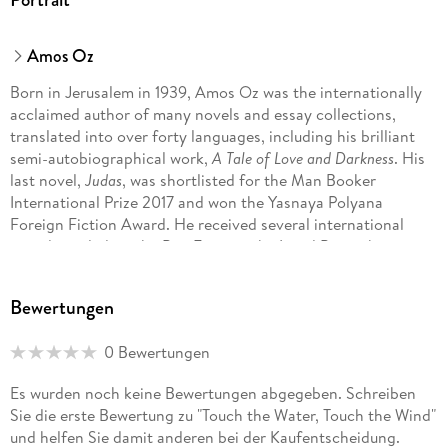
Amos Oz
Born in Jerusalem in 1939, Amos Oz was the internationally
acclaimed author of many novels and essay collections,
translated into over forty languages, including his brilliant
semi-autobiographical work,
A Tale of Love and Darkness
. His
last novel,
Judas
, was shortlisted for the Man Booker
International Prize 2017 and won the Yasnaya Polyana
Foreign Fiction Award. He received several international
awards, including the Prix Femina, the Israel Prize, the
Goethe Prize, the Frankfurt Peace Prize and the 2013 Franz
Kafka Prize. He died in December 2018.
Bewertungen
0 Bewertungen
Es wurden noch keine Bewertungen abgegeben. Schreiben
Sie die erste Bewertung zu "Touch the Water, Touch the Wind"
und helfen Sie damit anderen bei der Kaufentscheidung.