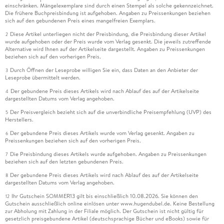
einschränken. Mängelexemplare sind durch einen Stempel als solche gekennzeichnet.
Die frühere Buchpreisbindung ist aufgehoben. Angaben zu Preissenkungen beziehen
sich auf den gebundenen Preis eines mangelfreien Exemplars.
Diese Artikel unterliegen nicht der Preisbindung, die Preisbindung dieser Artikel
2
wurde aufgehoben oder der Preis wurde vom Verlag gesenkt. Die jeweils zutreffende
Alternative wird Ihnen auf der Artikelseite dargestellt. Angaben zu Preissenkungen
beziehen sich auf den vorherigen Preis.
Durch Öffnen der Leseprobe willigen Sie ein, dass Daten an den Anbieter der
3
Leseprobe übermittelt werden.
Der gebundene Preis dieses Artikels wird nach Ablauf des auf der Artikelseite
4
dargestellten Datums vom Verlag angehoben.
Der Preisvergleich bezieht sich auf die unverbindliche Preisempfehlung (UVP) des
5
Herstellers.
Der gebundene Preis dieses Artikels wurde vom Verlag gesenkt. Angaben zu
6
Preissenkungen beziehen sich auf den vorherigen Preis.
Die Preisbindung dieses Artikels wurde aufgehoben. Angaben zu Preissenkungen
7
beziehen sich auf den letzten gebundenen Preis.
Der gebundene Preis dieses Artikels wird nach Ablauf des auf der Artikelseite
8
dargestellten Datums vom Verlag angehoben.
Ihr Gutschein SOMMER13 gilt bis einschließlich 10.08.2026. Sie können den
12
Gutschein ausschließlich online einlösen unter www.hugendubel.de. Keine Bestellung
zur Abholung mit Zahlung in der Filiale möglich. Der Gutschein ist nicht gültig für
gesetzlich preisgebundene Artikel (deutschsprachige Bücher und eBooks) sowie für