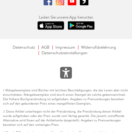
Laden Sie unsere App herunter.
Datenschutz
AGB
Impressum
Widerrufsbelehrung
Datenschutzeinstellungen
Mängelexemplare sind Bücher mit leichten Beschädigungen, die das Lesen aber nicht
1
einschränken. Mängelexemplare sind durch einen Stempel als solche gekennzeichnet.
Die frühere Buchpreisbindung ist aufgehoben. Angaben zu Preissenkungen beziehen
sich auf den gebundenen Preis eines mangelfreien Exemplars.
Diese Artikel unterliegen nicht der Preisbindung, die Preisbindung dieser Artikel
2
wurde aufgehoben oder der Preis wurde vom Verlag gesenkt. Die jeweils zutreffende
Alternative wird Ihnen auf der Artikelseite dargestellt. Angaben zu Preissenkungen
beziehen sich auf den vorherigen Preis.