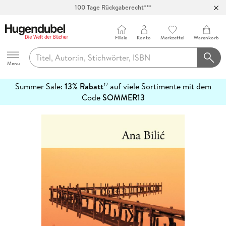
100 Tage Rückgaberecht***
Abholung in über 100 Filialen
Filiale
Konto
Merkzettel
Warenkorb
Hugendubel
Menu
Summer Sale:
13% Rabatt
auf viele Sortimente mit dem
12
mehr
Code
SOMMER13
erfahren