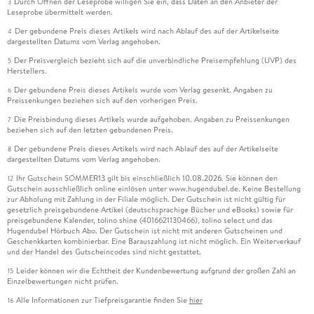
Durch Öffnen der Leseprobe willigen Sie ein, dass Daten an den Anbieter der
3
Leseprobe übermittelt werden.
Der gebundene Preis dieses Artikels wird nach Ablauf des auf der Artikelseite
4
dargestellten Datums vom Verlag angehoben.
Der Preisvergleich bezieht sich auf die unverbindliche Preisempfehlung (UVP) des
5
Herstellers.
Der gebundene Preis dieses Artikels wurde vom Verlag gesenkt. Angaben zu
6
Preissenkungen beziehen sich auf den vorherigen Preis.
Die Preisbindung dieses Artikels wurde aufgehoben. Angaben zu Preissenkungen
7
beziehen sich auf den letzten gebundenen Preis.
Der gebundene Preis dieses Artikels wird nach Ablauf des auf der Artikelseite
8
dargestellten Datums vom Verlag angehoben.
Ihr Gutschein SOMMER13 gilt bis einschließlich 10.08.2026. Sie können den
12
Gutschein ausschließlich online einlösen unter www.hugendubel.de. Keine Bestellung
zur Abholung mit Zahlung in der Filiale möglich. Der Gutschein ist nicht gültig für
gesetzlich preisgebundene Artikel (deutschsprachige Bücher und eBooks) sowie für
preisgebundene Kalender, tolino shine (4016621130466), tolino select und das
Hugendubel Hörbuch Abo. Der Gutschein ist nicht mit anderen Gutscheinen und
Geschenkkarten kombinierbar. Eine Barauszahlung ist nicht möglich. Ein Weiterverkauf
und der Handel des Gutscheincodes sind nicht gestattet.
Leider können wir die Echtheit der Kundenbewertung aufgrund der großen Zahl an
15
Einzelbewertungen nicht prüfen.
Alle Informationen zur Tiefpreisgarantie finden Sie
hier
16