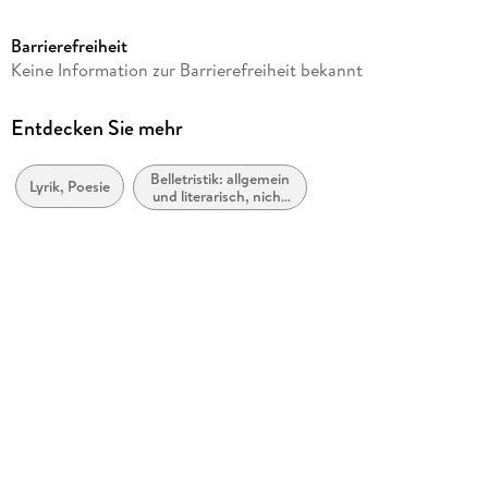
0,11 MB
Barrierefreiheit
Autor/Autorin
Keine Information zur Barrierefreiheit bekannt
Ana Bilic
Verlag/Hersteller
Entdecken Sie mehr
via tolino media
Belletristik: allgemein
Kopierschutz
Lyrik, Poesie
und literarisch, nicht
ohne Kopierschutz
nach Genre
Family Sharing
Ja
Produktart
EBOOK
Dateiformat
EPUB
ISBN
9783752117110