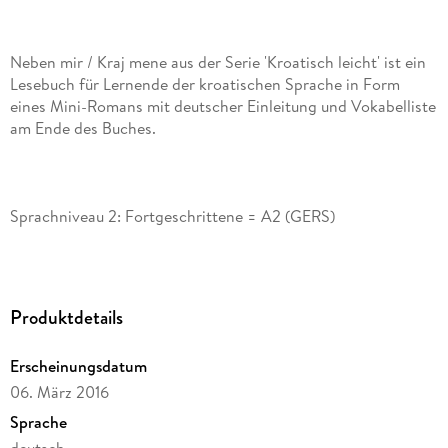
Neben mir / Kraj mene aus der Serie 'Kroatisch leicht' ist ein
Lesebuch für Lernende der kroatischen Sprache in Form
eines Mini-Romans mit deutscher Einleitung und Vokabelliste
Beschreibung: Koraljka ist ein 6-jähriges Mädchen und sein
Produktdetails
Leben verläuft glücklich und sorgenlos. Bis zum Moment, als
es erfahren hat, dass sein Vater einen Unfall erlitten hat.
Erscheinungsdatum
Koraljka ist mit dem Trauma des Verlustes konfrontiert,
06. März 2016
welches sie mit ihrer kindlichen Kraft zu überwinden
versucht. Eine rührende Geschichte über die Welt der
Sprache
deutsch