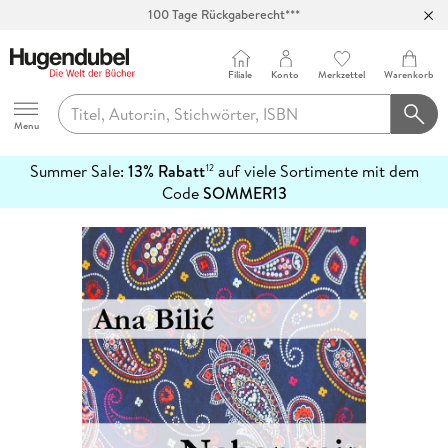
100 Tage Rückgaberecht***
Abholung in über 100 Filialen
Filiale
Konto
Merkzettel
Warenkorb
Hugendubel
Menu
Summer Sale:
13% Rabatt
auf viele Sortimente mit dem
12
mehr
Code
SOMMER13
erfahren