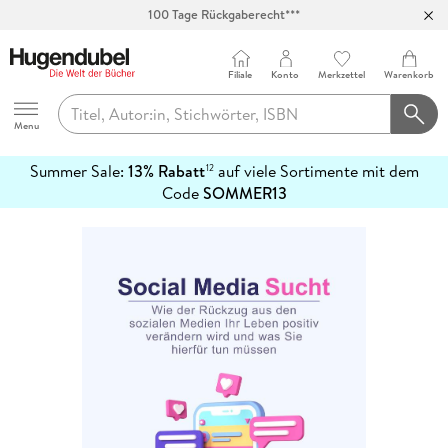
100 Tage Rückgaberecht***
Abholung in über 100 Filialen
Filiale
Konto
Merkzettel
Warenkorb
Hugendubel
Menu
Summer Sale:
13% Rabatt
auf viele Sortimente mit dem
12
mehr
Code
SOMMER13
erfahren