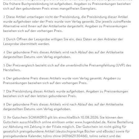
Die frühere Buchpreisbindung ist aufgehoben. Angaben zu Preissenkungen beziehen
sich auf den gebundenen Preis eines mangelfreien Exemplars.
Diese Artikel unterliegen nicht der Preisbindung, die Preisbindung dieser Artikel
2
wurde aufgehoben oder der Preis wurde vom Verlag gesenkt. Die jeweils zutreffende
Alternative wird Ihnen auf der Artikelseite dargestellt. Angaben zu Preissenkungen
beziehen sich auf den vorherigen Preis.
Durch Öffnen der Leseprobe willigen Sie ein, dass Daten an den Anbieter der
3
Leseprobe übermittelt werden.
Der gebundene Preis dieses Artikels wird nach Ablauf des auf der Artikelseite
4
dargestellten Datums vom Verlag angehoben.
Der Preisvergleich bezieht sich auf die unverbindliche Preisempfehlung (UVP) des
5
Herstellers.
Der gebundene Preis dieses Artikels wurde vom Verlag gesenkt. Angaben zu
6
Preissenkungen beziehen sich auf den vorherigen Preis.
Die Preisbindung dieses Artikels wurde aufgehoben. Angaben zu Preissenkungen
7
beziehen sich auf den letzten gebundenen Preis.
Der gebundene Preis dieses Artikels wird nach Ablauf des auf der Artikelseite
8
dargestellten Datums vom Verlag angehoben.
Ihr Gutschein SOMMER13 gilt bis einschließlich 10.08.2026. Sie können den
12
Gutschein ausschließlich online einlösen unter www.hugendubel.de. Keine Bestellung
zur Abholung mit Zahlung in der Filiale möglich. Der Gutschein ist nicht gültig für
gesetzlich preisgebundene Artikel (deutschsprachige Bücher und eBooks) sowie für
preisgebundene Kalender, tolino shine (4016621130466), tolino select und das