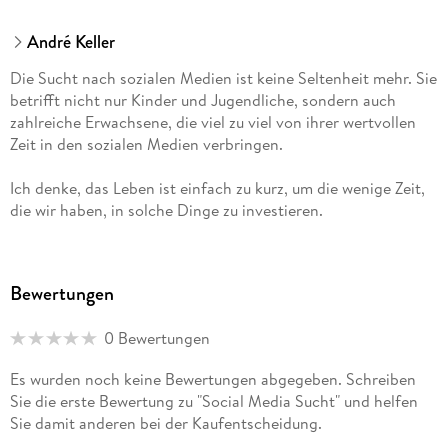
André Keller
Die Sucht nach sozialen Medien ist keine Seltenheit mehr. Sie
betrifft nicht nur Kinder und Jugendliche, sondern auch
zahlreiche Erwachsene, die viel zu viel von ihrer wertvollen
Zeit in den sozialen Medien verbringen.
Ich denke, das Leben ist einfach zu kurz, um die wenige Zeit,
die wir haben, in solche Dinge zu investieren.
Mein Name ist André Keller und in diesem Buch zeige ich
Ihnen, wie Ihr Leben durch die ständige Nutzung von Social-
Bewertungen
Media-Anwendungen beeinträchtigt wird und welche Vorteile
Sie genießen können, wenn Sie die Verbindung zu ihnen
0 Bewertungen
unterbrechen. Sie erfahren auch, wie Sie sich am besten von
den Gewohnheiten der sozialen Medien befreien können. Das
Es wurden noch keine Bewertungen abgegeben. Schreiben
Ziel dieses Ratgebers ist es, Nachhaltigkeit in Ihr Leben zu
Sie die erste Bewertung zu "Social Media Sucht" und helfen
bringen, damit Sie andere sinnvolle Dinge mit Ihrem Leben
Sie damit anderen bei der Kaufentscheidung.
machen können, mehr Zeit haben und damit vollkommen