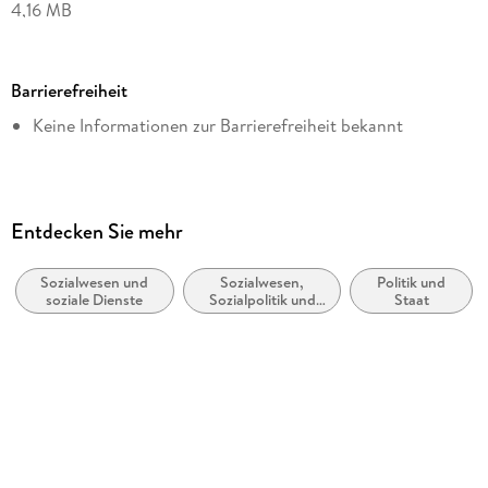
4,16 MB
Reihe
tredition GmbH
Barrierefreiheit
Autor/Autorin
Keine Informationen zur Barrierefreiheit bekannt
André Keller
Verlag/Hersteller
tredition GmbH
Kopierschutz
Entdecken Sie mehr
mit Wasserzeichen versehen
Sozialwesen und
Sozialwesen,
Politik und
Produktart
soziale Dienste
Sozialpolitik und
Staat
EBOOK
soziale Dienste
Dateiformat
EPUB
ISBN
9783347649224