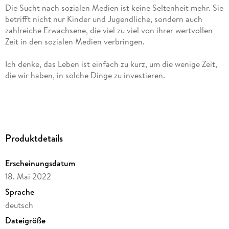
Die Sucht nach sozialen Medien ist keine Seltenheit mehr. Sie
betrifft nicht nur Kinder und Jugendliche, sondern auch
zahlreiche Erwachsene, die viel zu viel von ihrer wertvollen
Ich denke, das Leben ist einfach zu kurz, um die wenige Zeit,
Mein Name ist André Keller und in diesem Buch zeige ich
Ihnen, wie Ihr Leben durch die ständige Nutzung von Social-
Produktdetails
Media-Anwendungen beeinträchtigt wird und welche Vorteile
Sie genießen können, wenn Sie die Verbindung zu ihnen
Erscheinungsdatum
unterbrechen. Sie erfahren auch, wie Sie sich am besten von
18. Mai 2022
den Gewohnheiten der sozialen Medien befreien können. Das
Ziel dieses Ratgebers ist es, Nachhaltigkeit in Ihr Leben zu
Sprache
bringen, damit Sie andere sinnvolle Dinge mit Ihrem Leben
deutsch
machen können, mehr Zeit haben und damit vollkommen
Dateigröße
zufrieden und glücklich sind.