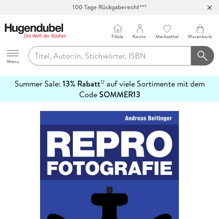
100 Tage Rückgaberecht***
Abholung in über 100 Filialen
Filiale
Konto
Merkzettel
Warenkorb
Hugendubel
Menu
Summer Sale:
13% Rabatt
auf viele Sortimente mit dem
12
mehr
Code
SOMMER13
erfahren