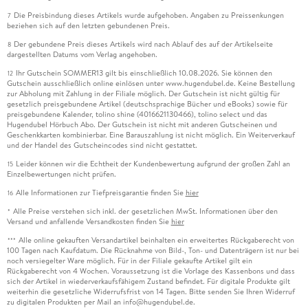
Die Preisbindung dieses Artikels wurde aufgehoben. Angaben zu Preissenkungen
7
beziehen sich auf den letzten gebundenen Preis.
Der gebundene Preis dieses Artikels wird nach Ablauf des auf der Artikelseite
8
dargestellten Datums vom Verlag angehoben.
Ihr Gutschein SOMMER13 gilt bis einschließlich 10.08.2026. Sie können den
12
Gutschein ausschließlich online einlösen unter www.hugendubel.de. Keine Bestellung
zur Abholung mit Zahlung in der Filiale möglich. Der Gutschein ist nicht gültig für
gesetzlich preisgebundene Artikel (deutschsprachige Bücher und eBooks) sowie für
preisgebundene Kalender, tolino shine (4016621130466), tolino select und das
Hugendubel Hörbuch Abo. Der Gutschein ist nicht mit anderen Gutscheinen und
Geschenkkarten kombinierbar. Eine Barauszahlung ist nicht möglich. Ein Weiterverkauf
und der Handel des Gutscheincodes sind nicht gestattet.
Leider können wir die Echtheit der Kundenbewertung aufgrund der großen Zahl an
15
Einzelbewertungen nicht prüfen.
Alle Informationen zur Tiefpreisgarantie finden Sie
hier
16
Alle Preise verstehen sich inkl. der gesetzlichen MwSt. Informationen über den
*
Versand und anfallende Versandkosten finden Sie
hier
Alle online gekauften Versandartikel beinhalten ein erweitertes Rückgaberecht von
***
100 Tagen nach Kaufdatum. Die Rücknahme von Bild-, Ton- und Datenträgern ist nur bei
noch versiegelter Ware möglich. Für in der Filiale gekaufte Artikel gilt ein
Rückgaberecht von 4 Wochen. Voraussetzung ist die Vorlage des Kassenbons und dass
sich der Artikel in wiederverkaufsfähigem Zustand befindet. Für digitale Produkte gilt
weiterhin die gesetzliche Widerrufsfrist von 14 Tagen. Bitte senden Sie Ihren Widerruf
zu digitalen Produkten per Mail an info@hugendubel.de.