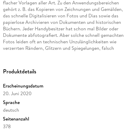
flacher Vorlagen aller Art. Zu den Anwendungsbereichen
gehört z. B. das Kopieren von Zeichnungen und Gemälden,
das schnelle Digitalisieren von Fotos und Dias sowie das
papierlose Archivieren von Dokumenten und historischen
Büchern. Jeder Handybesitzer hat schon mal Bilder oder
Dokumente abfotografiert. Aber solche schnell gemachten
Fotos leiden oft an technischen Unzulänglichkeiten wie
verzerrten Rändern, Glitzern und Spiegelungen, falsch
wiedergegebenen Farben, flauem Bildeindruck oder
unscharfen Ecken. Die meisten Repro-Fotos sehen schon
deutlich besser aus, wenn man die gröbsten Aufnahmefehler
Produktdetails
vermeidet. Manchmal sind die Ansprüche höher und
rechtfertigen etwas mehr Aufwand. Für hochwertige
Erscheinungsdatum
Großdrucke oder die Archivierung detailreicher Vorlagen will
20. Juni 2020
man sogar die bestmögliche Qualität, die man mit
vertretbaren Mitteln hinbekommt. Dieses Buch erklärt auf
Sprache
378 Seiten das Handwerk der Repro-Fotografie in Theorie
deutsch
und Praxis. Die Anleitungen reichen von schnellen
Seitenanzahl
Behelfsmethoden über bewährte Standardverfahren bis hin
zu richtig anspruchsvoller Repro-Arbeit, für die man nichts
378