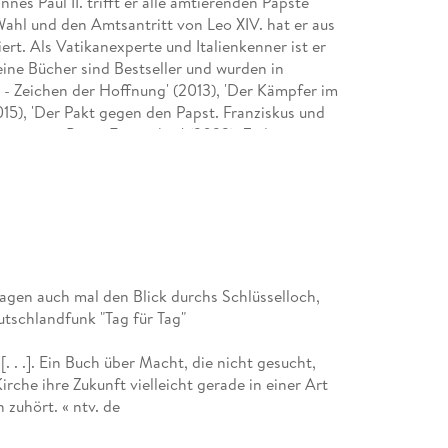
nes Paul II. trifft er alle amtierenden Päpste
Wahl und den Amtsantritt von Leo XIV. hat er aus
t. Als Vatikanexperte und Italienkenner ist er
eine Bücher sind Bestseller und wurden in
s - Zeichen der Hoffnung' (2013), 'Der Kämpfer im
015), 'Der Pakt gegen den Papst. Franziskus und
htnis von Papst Franziskus' (2023). Zudem
eiseführer durch Rom. Die Geschichte und
tsellern 'Mein Rom. Die Geheimnisse der Ewigen
n Orte der Ewigen Stadt' (2021) und 'Alle Wege
Andreas Englisch Einblicke in die Welt des
einem Podcast 'Vatikangeflüster'.
agen auch mal den Blick durchs Schlüsselloch,
utschlandfunk "Tag für Tag"
. . .]. Ein Buch über Macht, die nicht gesucht,
rche ihre Zukunft vielleicht gerade in einer Art
n zuhört. « ntv. de