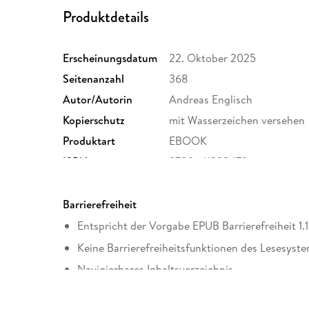
Produktdetails
Erscheinungsdatum
22. Oktober 2025
Seitenanzahl
368
Autor/Autorin
Andreas Englisch
Kopierschutz
mit Wasserzeichen versehen
Produktart
EBOOK
ISBN
9783641323479
Barrierefreiheit
Entspricht der Vorgabe EPUB Barrierefreiheit 1.1
Keine Barrierefreiheitsfunktionen des Lesesyste
Navigierbares Inhaltsverzeichnis
Logische Lesereihenfolge eingehalten