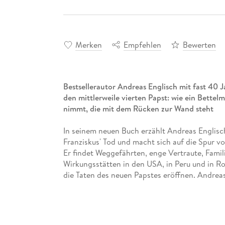
Merken
Empfehlen
Bewerten
Bestsellerautor Andreas Englisch mit fast 40 
den mittlerweile vierten Papst: wie ein Bettel
nimmt, die mit dem Rücken zur Wand steht
In seinem neuen Buch erzählt Andreas Englis
Franziskus' Tod und macht sich auf die Spur v
Er findet Weggefährten, enge Vertraute, Fami
Wirkungsstätten in den USA, in Peru und in Ro
die Taten des neuen Papstes eröffnen. Andreas
Chicago sich entschließt, Missionar zu werde
eine einzigartige Karriere macht: von ganz un
das Porträt eines Ordensgeistlichen, der wirkli
sich in den ersten Wochen seines Pontifikats ge