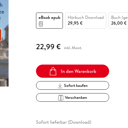
Fremdsprachige Bücher
n Lernhilfen
 Jugendbücher
eiber
Hörbuch Downloads im Bundle
cher
 Vergleich
 Puzzlezubehör
Lernen
New Adult
STABILO
Taschenbücher
hilfen
hriller
 Backen
er
lender
Ratgeber
eBook epub
Hörbuch Download
Buch (ge
op
29,95 €
26,00 €
hriller
Romance
Sachbücher
precher:innen
Science Fiction
22,99 €
inkl. Mwst.
Fremdsprachige Bücher
In den Warenkorb
Sofort kaufen
Verschenken
Sofort lieferbar (Download)