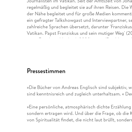
Journalisten im Vatikan. Seit der Amtszeit von Johan
regelmäßig und begleitet sie auf ihren Reisen. Die 
der Nähe begleitet und für große Medien kommentier
ein gefragter Talkshowgast und Interviewpartner, s
zahlreiche Sprachen übersetzt, darunter 'Franzisku
Vatikan. Papst Franziskus und sein mutiger Weg' (2
seine Feinde im Vatikan' (2020) sowie 'Das Vermäc
begeistert Andreas Englisch als kenntnisreicher R
Geschichten der Ewigen Stadt hat er in seinen Bes
Stadt' (2018), 'Mein geheimes Rom. Die verborgene
führen nach Rom' aufgeschrieben. Regelmäßig gibt 
Pressestimmen
Vatikans in seinen Artikeln für 'Die Zeit' sowie in s
»Die Bücher von Andreas Englisch sind subjektiv, w
sind kenntnisreich und zugleich unterhaltsam. « De
»Eine persönliche, atmosphärisch dichte Erzählung [
sondern ertragen wird. Und über die Frage, ob die Ki
von Spiritualität findet, die nicht laut brüllt, sonder