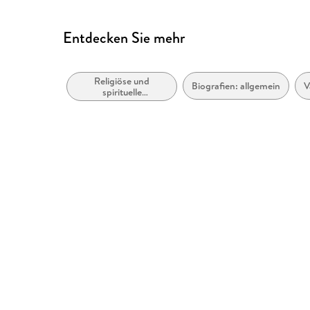
Kurze Alternativtexte (z.B. für Abbildungen) vo
Hoher Farbkontrast für bessere Lesbarkeit
Entdecken Sie mehr
Navigation über vorherige/nächste Abschnitte 
ARIA-Rollen vorhanden
Religiöse und
Biografien: allgemein
V
Landmark-Navigation vorhanden
spirituelle
Persönlichkeiten
Alle Texte können angepasst werden
Alle relevanten Inhalte sind über Screenreader 
Entspricht der Vorgabe WCAG v2.1
Entspricht der Vorgabe WCAG Level AAA
Weitere Hinweise: https://www.penguin.de/barri