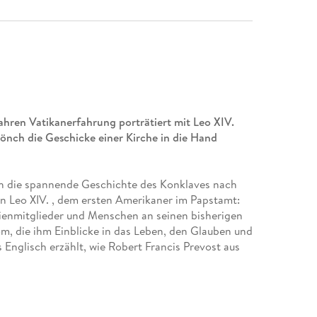
Jahren Vatikanerfahrung porträtiert mit Leo XIV.
mönch die Geschicke einer Kirche in die Hand
ch die spannende Geschichte des Konklaves nach
on Leo XIV. , dem ersten Amerikaner im Papstamt:
lienmitglieder und Menschen an seinen bisherigen
m, die ihm Einblicke in das Leben, den Glauben und
 Englisch erzählt, wie Robert Francis Prevost aus
n, und dank der Unterstützung von Papst Franziskus
ten nach ganz oben auf den Thron Petri. Es entsteht
ch so demütig, ausgleichend und leise ist, wie er
zeigt hat: ein Papst, der laut eigener Aussage als