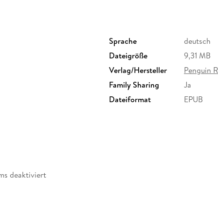
Gleicher unter Gleichen regieren will. Angesi
epochalen Vertrauenskrise wird es für die kat
Leo XIV. ankommen.
Mit achtseitigem Farbbildteil und vielen Bilde
Sprache
deutsch
Dateigröße
9,31 MB
Verlag/Hersteller
Penguin 
Family Sharing
Ja
Dateiformat
EPUB
ms deaktiviert