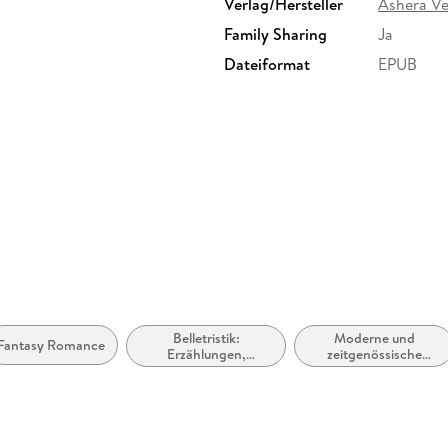
Verlag/Hersteller
Ashera Ve
Family Sharing
Ja
Dateiformat
EPUB
Belletristik:
Moderne und
Fantasy Romance
Erzählungen,
zeitgenössische
Kurzgeschichten,
Belletristik: allgemein
Short Stories
und literarisch