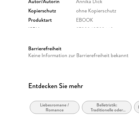
Autor/Autorin
Annika Dick
Kopierschutz
ohne Kopierschutz
Produktart
EBOOK
ISBN
9783948592660
Barrierefreiheit
Keine Information zur Barrierefreiheit bekannt
Entdecken Sie mehr
Liebesromane /
Belletristik:
Romance
Traditionelle oder
kulturelle und wahre
Geschichten und
Nacherzählungen