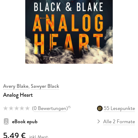
Avery Blake
,
Sawyer Black
Analog Heart
(
0 Bewertungen
)
55 Lesepunkte
15
eBook epub
Alle 2 Formate
5,49 €
inkl. Mwst.