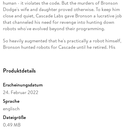
human - it violates the code. But the murders of Bronson
Dodge's wife and daughter proved otherwise. To keep him
close and quiet, Cascade Labs gave Bronson a lucrative job
that channeled his need for revenge into hunting down
robots who've evolved beyond their programming.
So heavily augmented that he's practically a robot himself,
Bronson hunted robots for Cascade until he retired. His
nanite augmentations are now coming to the end of their life
cycle and Bronson's days are numbered.
Produktdetails
But when Cascade engineer Isla Bligh comes to him for help,
he decides to take on one last mission that goes against
Erscheinungsdatum
everything he believes: protecting a robot who shouldn't
exist from Cascade's next generation of hunters.
24. Februar 2022
Sprache
Ava is a new kind of synthetic human, appearing to be a flesh
englisch
and blood in every way, but she represents the next step in
human-robot evolution. Bronson would've gleefully hunted
Dateigröße
her down himself . . . before his retirement.
0,49 MB