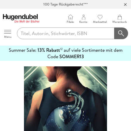
100 Tage Rückgaberecht***
Abholung in über 100 Filialen
Filiale
Konto
Merkzettel
Warenkorb
Hugendubel
Menu
Summer Sale:
13% Rabatt
auf viele Sortimente mit dem
12
mehr
Code
SOMMER13
erfahren