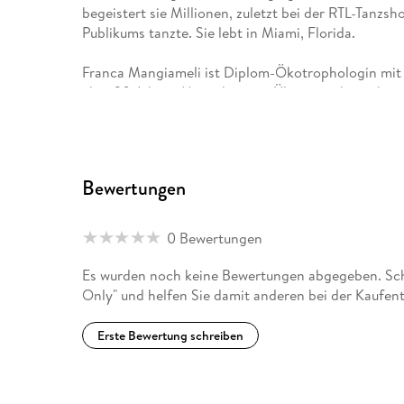
begeistert sie Millionen, zuletzt bei der RTL-Tanzsh
Publikums tanzte. Sie lebt in Miami, Florida.
Franca Mangiameli ist Diplom-Ökotrophologin mit m
über 20 Jahren Menschen mit Übergewicht und ern
Inhaberin des Studios für Ernährungsberatung Dr.
mit Heike Lemberger Geschäftsführerin der esste
zahlreiche Low-Carb-Bücher geschrieben, darunter
Milchdiät. Darüber hinaus hält sie Vorträge für Fa
Bewertungen
deren Mitarbeiter.
0 Bewertungen
Es wurden noch keine Bewertungen abgegeben. Schr
Only" und helfen Sie damit anderen bei der Kaufen
Erste Bewertung schreiben