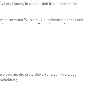
ow Lets Dance, in der sie sich in die Herzen des
editerranen Wurzeln. Die Italienerin coacht seit
ährungsmitbedingten Erkrankungen. Sie ist
 Ambrosius in Gießen und seit 2010 gemeinsam
am GbR in Hamburg. Franca Mangiameli hat
 viele Kochbücher der LOGI-Reihe sowie Die
chkräfte, Verbraucher sowie Führungspersonal und
eiben Sie die erste Bewertung zu "Five Days
tscheidung.