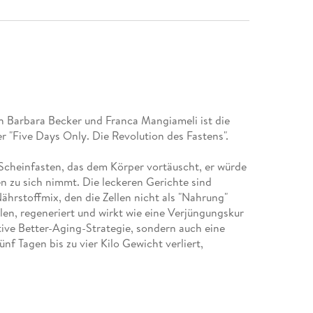
 Barbara Becker und Franca Mangiameli ist die
 Scheinfasten, das dem Körper vortäuscht, er würde
n zu sich nimmt. Die leckeren Gerichte sind
ährstoffmix, den die Zellen nicht als "Nahrung"
en, regeneriert und wirkt wie eine Verjüngungskur
tive Better-Aging-Strategie, sondern auch eine
f Tagen bis zu vier Kilo Gewicht verliert,
erte, vegane Rezepte, die 5DO zu einem
 einfach und schnell vor- und zuzubereiten,