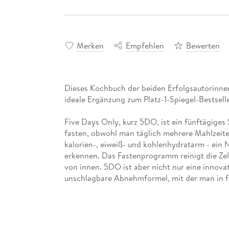
Merken
Empfehlen
Bewerten
Dieses Kochbuch der beiden Erfolgsautorinnen
Five Days Only, kurz 5DO, ist ein fünftägiges
fasten, obwohl man täglich mehrere Mahlzeite
kalorien-, eiweiß- und kohlenhydratarm - ein N
erkennen. Das Fastenprogramm reinigt die Zell
von innen. 5DO ist aber nicht nur eine innova
unschlagbare Abnehmformel, mit der man in fün
Das Kochbuch enthält 60 neue nährwertoptimi
kulinarischen Genuss machen. Die Rezepte sind