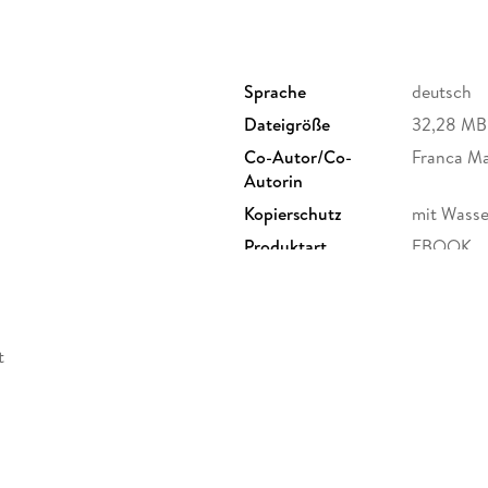
schließlich möchte keiner beim Fasten stunden
Umsetzung, etwa zu Meal Prep, Resteverwertun
oder Familie sowie inspirierende und motivie
diesen einzigartigen Ratgeber ab.
Sprache
deutsch
Dateigröße
32,28 MB
Co-Autor/Co-
Franca Ma
Autorin
Kopierschutz
mit Wasse
Produktart
EBOOK
ISBN
9783969
t