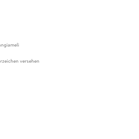
lang in der Küche stehen. Praktische Tipps zur
g, aber auch zur Vereinbarkeit von 5DO mit Beruf
rende Erfahrungs- und Erfolgsgeschichten runden
ngiameli
rzeichen versehen
051894