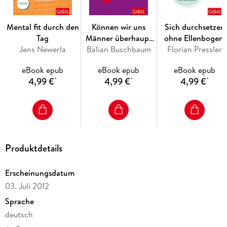
männlichen Managementkultur, sondern ist unter anderem
auch eine Frage des Kind-Karriere-Spagats und der privaten
Mental fit durch den
Können wir uns
Sich durchsetzen
wie gesellschaftlichen Lebensumstände.
Tag
Männer überhaupt
ohne Ellenbogen:
Jens Newerla
Balian Buschbaum
noch leisten?
Florian Pressler
Eine
Schlüsselkompeten
Dr. Barbara Schneider nimmt nicht für sich in Anspruch,
eBook epub
eBook epub
eBook epub
der neuen
einfache Antworten für diese vielschichtige Thematik zu
4,99 €
4,99 €
4,99 €
*
*
*
Arbeitswelt
liefern. Vielmehr beleuchtet das Buch verschiedene
Blickwinkel, gibt Anregungen und zeigt Erfahrungen auf. In
diesem Sinne ist das Buch kein Ratgeber, sondern ein
kompetent und tough geschriebenes Opinion Book.
Produktdetails
Erscheinungsdatum
03. Juli 2012
Sprache
deutsch