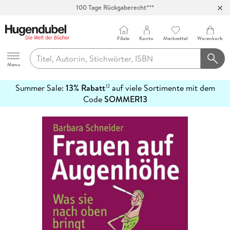
100 Tage Rückgaberecht***
Abholung in über 100 Filialen
Filiale
Konto
Merkzettel
Warenkorb
Hugendubel
Menu
Summer Sale:
13% Rabatt
auf viele Sortimente mit dem
12
mehr
Code
SOMMER13
erfahren