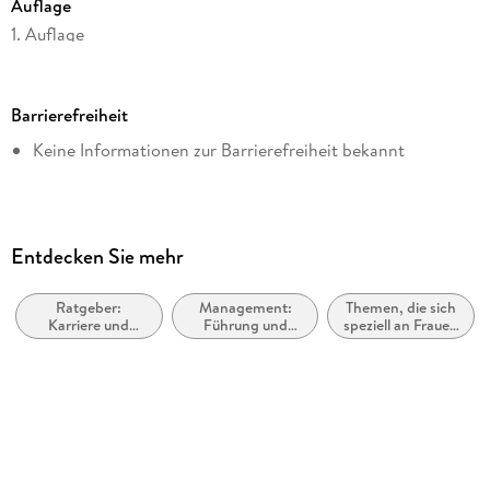
Auflage
1. Auflage
Seitenanzahl
192
Barrierefreiheit
Dateigröße
Keine Informationen zur Barrierefreiheit bekannt
1,02 MB
Reihe
Dein Erfolg
Autor/Autorin
Entdecken Sie mehr
Barbara Schneider
Ratgeber:
Management:
Themen, die sich
Verlag/Hersteller
Karriere und
Führung und
speziell an Frauen
GABAL Verlag
Erfolg
Motivation
und/oder
Mädchen richten
Kopierschutz
mit Wasserzeichen versehen
Family Sharing
Ja