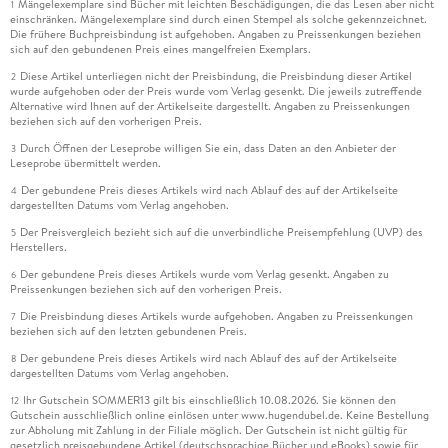
Mängelexemplare sind Bücher mit leichten Beschädigungen, die das Lesen aber nicht
1
einschränken. Mängelexemplare sind durch einen Stempel als solche gekennzeichnet.
Die frühere Buchpreisbindung ist aufgehoben. Angaben zu Preissenkungen beziehen
sich auf den gebundenen Preis eines mangelfreien Exemplars.
Diese Artikel unterliegen nicht der Preisbindung, die Preisbindung dieser Artikel
2
wurde aufgehoben oder der Preis wurde vom Verlag gesenkt. Die jeweils zutreffende
Alternative wird Ihnen auf der Artikelseite dargestellt. Angaben zu Preissenkungen
beziehen sich auf den vorherigen Preis.
Durch Öffnen der Leseprobe willigen Sie ein, dass Daten an den Anbieter der
3
Leseprobe übermittelt werden.
Der gebundene Preis dieses Artikels wird nach Ablauf des auf der Artikelseite
4
dargestellten Datums vom Verlag angehoben.
Der Preisvergleich bezieht sich auf die unverbindliche Preisempfehlung (UVP) des
5
Herstellers.
Der gebundene Preis dieses Artikels wurde vom Verlag gesenkt. Angaben zu
6
Preissenkungen beziehen sich auf den vorherigen Preis.
Die Preisbindung dieses Artikels wurde aufgehoben. Angaben zu Preissenkungen
7
beziehen sich auf den letzten gebundenen Preis.
Der gebundene Preis dieses Artikels wird nach Ablauf des auf der Artikelseite
8
dargestellten Datums vom Verlag angehoben.
Ihr Gutschein SOMMER13 gilt bis einschließlich 10.08.2026. Sie können den
12
Gutschein ausschließlich online einlösen unter www.hugendubel.de. Keine Bestellung
zur Abholung mit Zahlung in der Filiale möglich. Der Gutschein ist nicht gültig für
gesetzlich preisgebundene Artikel (deutschsprachige Bücher und eBooks) sowie für