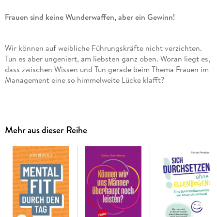
Frauen sind keine Wunderwaffen, aber ein Gewinn!
Wir können auf weibliche Führungskräfte nicht verzichten.
Tun es aber ungeniert, am liebsten ganz oben. Woran liegt es,
dass zwischen Wissen und Tun gerade beim Thema Frauen im
Management eine so himmelweite Lücke klafft?
Frauen sind top ausgebildet und bewegen sich hinsichtlich
ihrer Kompetenz schon lange auf Augenhöhe mit den
Mehr aus dieser Reihe
Männern. Den meisten Unternehmen gelingt es auch, Frauen
und Männer in gleichem Maße zu rekrutieren, was aber nicht
gelingt, ist, Frauen zu halten und an die Spitze zu bringen. Die
Hürde für Frauen ist nicht das Reinkommen, die Hürde ist das
Hochkommen.
Der Schritt ins Topmanagement ist für Frauen nach wie vor
der schwierigste und das liegt nicht nur an unserer