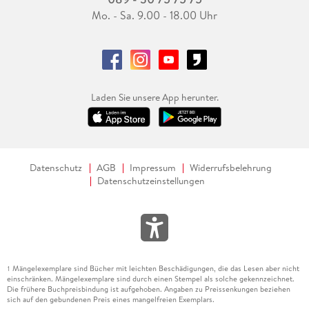
Mo. - Sa. 9.00 - 18.00 Uhr
Laden Sie unsere App herunter.
Datenschutz
AGB
Impressum
Widerrufsbelehrung
Datenschutzeinstellungen
Mängelexemplare sind Bücher mit leichten Beschädigungen, die das Lesen aber nicht
1
einschränken. Mängelexemplare sind durch einen Stempel als solche gekennzeichnet.
Die frühere Buchpreisbindung ist aufgehoben. Angaben zu Preissenkungen beziehen
sich auf den gebundenen Preis eines mangelfreien Exemplars.