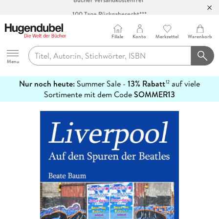
100 Tage Rückgaberecht***
Abholung in über 100 Filialen
Filiale
Konto
Merkzettel
Warenkorb
Hugendubel
Menu
Nur noch heute:
Summer Sale -
13% Rabatt
auf viele
12
mehr
Sortimente mit dem Code
SOMMER13
erfahren