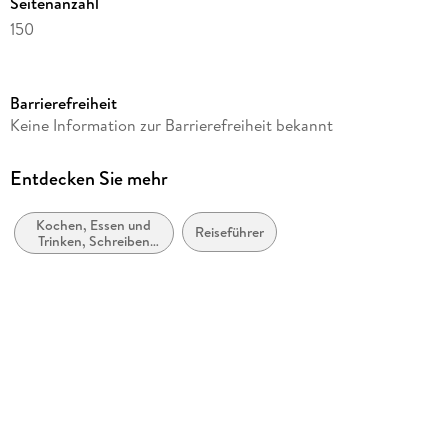
Seitenanzahl
150
Dateigröße
7,66 MB
Barrierefreiheit
Autor/Autorin
Keine Information zur Barrierefreiheit bekannt
Beate Baum
Verlag/Hersteller
Entdecken Sie mehr
Redstart Verlag
Kochen, Essen und
Kopierschutz
Reiseführer
Trinken, Schreiben
ohne Kopierschutz
über Lebensmittel,
Kochbücher
Family Sharing
Ja
Produktart
EBOOK
Dateiformat
EPUB