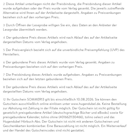
Diese Artikel unterliegen nicht der Preisbindung, die Preisbindung dieser Artikel
2
wurde aufgehoben oder der Preis wurde vom Verlag gesenkt. Die jeweils zutreffende
Alternative wird Ihnen auf der Artikelseite dargestellt. Angaben zu Preissenkungen
beziehen sich auf den vorherigen Preis.
Durch Öffnen der Leseprobe willigen Sie ein, dass Daten an den Anbieter der
3
Leseprobe übermittelt werden.
Der gebundene Preis dieses Artikels wird nach Ablauf des auf der Artikelseite
4
dargestellten Datums vom Verlag angehoben.
Der Preisvergleich bezieht sich auf die unverbindliche Preisempfehlung (UVP) des
5
Herstellers.
Der gebundene Preis dieses Artikels wurde vom Verlag gesenkt. Angaben zu
6
Preissenkungen beziehen sich auf den vorherigen Preis.
Die Preisbindung dieses Artikels wurde aufgehoben. Angaben zu Preissenkungen
7
beziehen sich auf den letzten gebundenen Preis.
Der gebundene Preis dieses Artikels wird nach Ablauf des auf der Artikelseite
8
dargestellten Datums vom Verlag angehoben.
Ihr Gutschein SOMMER13 gilt bis einschließlich 10.08.2026. Sie können den
12
Gutschein ausschließlich online einlösen unter www.hugendubel.de. Keine Bestellung
zur Abholung mit Zahlung in der Filiale möglich. Der Gutschein ist nicht gültig für
gesetzlich preisgebundene Artikel (deutschsprachige Bücher und eBooks) sowie für
preisgebundene Kalender, tolino shine (4016621130466), tolino select und das
Hugendubel Hörbuch Abo. Der Gutschein ist nicht mit anderen Gutscheinen und
Geschenkkarten kombinierbar. Eine Barauszahlung ist nicht möglich. Ein Weiterverkauf
und der Handel des Gutscheincodes sind nicht gestattet.