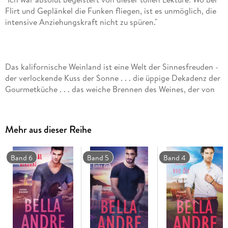
Flirt und Geplänkel die Funken fliegen, ist es unmöglich, die
Das kalifornische Weinland ist eine Welt der Sinnesfreuden -
der verlockende Kuss der Sonne . . . die üppige Dekadenz der
Gourmetküche . . . das weiche Brennen des Weines, der von
innen wärmt . . . und die sündhaft verführerischen Männer.
Mehr aus dieser Reihe
Carrie kann sich nicht erklären, warum sie den Heiratsantrag
Band 6
Band 5
Band 4
eines perfekten Kandidaten abgelehnt hat. Doch eine
zufällige Begegnung mit einem rauen Winzer, der sein Land
bearbeitet, entfesselt in ihr etwas Wildes. Seine rohe,
hungrige Kraft treibt sie in einen Rausch des Verlangens -