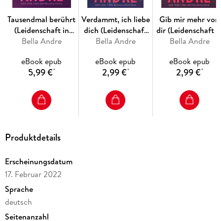
Tausendmal berührt
Verdammt, ich liebe
Gib mir mehr von
"Diese perfekte Mischung aus tiefer Emotion, Dramatik und
(Leidenschaft in
dich (Leidenschaft
dir (Leidenschaft i
Sanftheit zieht Sie in ihren Bann und beschert Ihnen ein
Kalifornien)
Bella Andre
in Kalifornien)
Bella Andre
Kalifornien)
Bella Andre
eBook epub
eBook epub
eBook epub
5,99 €
2,99 €
2,99 €
*
*
*
Produktdetails
Erscheinungsdatum
17. Februar 2022
Sprache
deutsch
Seitenanzahl