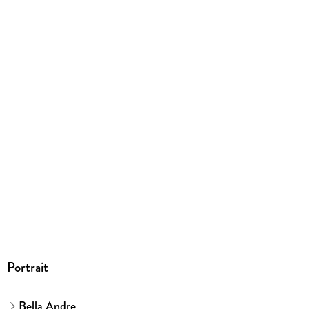
EBOOK
Dateiformat
EPUB
ISBN
9781950351831
Portrait
Bella Andre