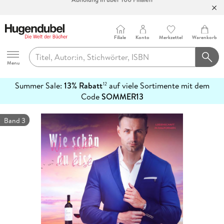
Bücher versandkostenfrei*
100 Tage Rückgaberecht***
Abholung in über 100 Filialen
Filiale
Konto
Merkzettel
Warenkorb
Hugendubel
Menu
Summer Sale:
13% Rabatt
auf viele Sortimente mit dem
12
mehr
Code
SOMMER13
erfahren
Band 3