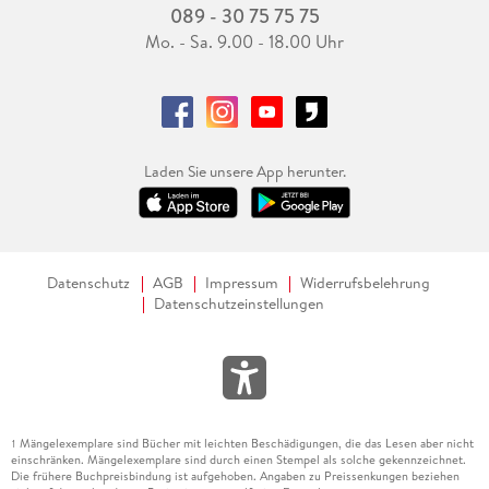
089 - 30 75 75 75
Mo. - Sa. 9.00 - 18.00 Uhr
Laden Sie unsere App herunter.
Datenschutz
AGB
Impressum
Widerrufsbelehrung
Datenschutzeinstellungen
Mängelexemplare sind Bücher mit leichten Beschädigungen, die das Lesen aber nicht
1
einschränken. Mängelexemplare sind durch einen Stempel als solche gekennzeichnet.
Die frühere Buchpreisbindung ist aufgehoben. Angaben zu Preissenkungen beziehen