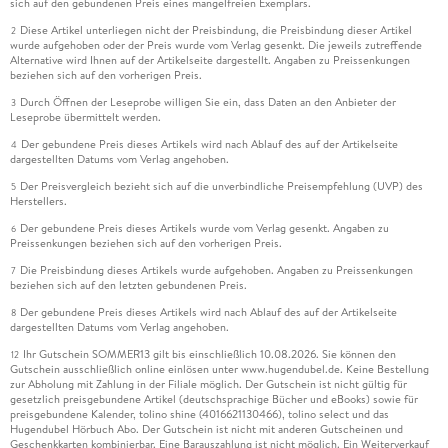
sich auf den gebundenen Preis eines mangelfreien Exemplars.
Diese Artikel unterliegen nicht der Preisbindung, die Preisbindung dieser Artikel
2
wurde aufgehoben oder der Preis wurde vom Verlag gesenkt. Die jeweils zutreffende
Alternative wird Ihnen auf der Artikelseite dargestellt. Angaben zu Preissenkungen
beziehen sich auf den vorherigen Preis.
Durch Öffnen der Leseprobe willigen Sie ein, dass Daten an den Anbieter der
3
Leseprobe übermittelt werden.
Der gebundene Preis dieses Artikels wird nach Ablauf des auf der Artikelseite
4
dargestellten Datums vom Verlag angehoben.
Der Preisvergleich bezieht sich auf die unverbindliche Preisempfehlung (UVP) des
5
Herstellers.
Der gebundene Preis dieses Artikels wurde vom Verlag gesenkt. Angaben zu
6
Preissenkungen beziehen sich auf den vorherigen Preis.
Die Preisbindung dieses Artikels wurde aufgehoben. Angaben zu Preissenkungen
7
beziehen sich auf den letzten gebundenen Preis.
Der gebundene Preis dieses Artikels wird nach Ablauf des auf der Artikelseite
8
dargestellten Datums vom Verlag angehoben.
Ihr Gutschein SOMMER13 gilt bis einschließlich 10.08.2026. Sie können den
12
Gutschein ausschließlich online einlösen unter www.hugendubel.de. Keine Bestellung
zur Abholung mit Zahlung in der Filiale möglich. Der Gutschein ist nicht gültig für
gesetzlich preisgebundene Artikel (deutschsprachige Bücher und eBooks) sowie für
preisgebundene Kalender, tolino shine (4016621130466), tolino select und das
Hugendubel Hörbuch Abo. Der Gutschein ist nicht mit anderen Gutscheinen und
Geschenkkarten kombinierbar. Eine Barauszahlung ist nicht möglich. Ein Weiterverkauf