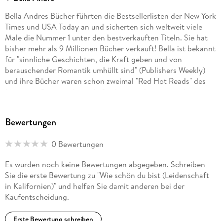
Bella Andres Bücher führten die Bestsellerlisten der New York
Times und USA Today an und sicherten sich weltweit viele
Male die Nummer 1 unter den bestverkauften Titeln. Sie hat
bisher mehr als 9 Millionen Bücher verkauft! Bella ist bekannt
für "sinnliche Geschichten, die Kraft geben und von
berauschender Romantik umhüllt sind" (Publishers Weekly)
und ihre Bücher waren schon zweimal "Red Hot Reads" des
Magazins Cosmopolitan. Außerdem wurden sie in zehn
Sprachen übersetzt. Sie schreibt auch romantische,
zeitgenössische Liebesromane als Lucy Kevin. Auf der
Bewertungen
Literatur-Website Goodreads gibt es für Bella Andres Bücher
mehr als 50. 000 5-Sterne-Bewertungen.
0 Bewertungen
Es wurden noch keine Bewertungen abgegeben. Schreiben
Sie die erste Bewertung zu "Wie schön du bist (Leidenschaft
in Kalifornien)" und helfen Sie damit anderen bei der
Kaufentscheidung.
Erste Bewertung schreiben