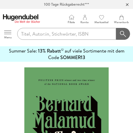
100 Tage Rückgaberecht***
Abholung in über 100 Filialen
Filiale
Konto
Merkzettel
Warenkorb
Hugendubel
Menu
Summer Sale:
13% Rabatt
auf viele Sortimente mit dem
12
mehr
Code
SOMMER13
erfahren