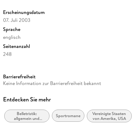
Erscheinungsdatum
07. Juli 2003
Sprache
englisch
Seitenanzahl
248
Dateigröße
0,22 MB
Barrierefreiheit
Reihe
Keine Information zur Barrierefreiheit bekannt
FSG Classics
Autor/Autorin
Entdecken Sie mehr
Bernard Malamud
Belletristik:
Vereinigte Staaten
Verlag/Hersteller
Sportromane
allgemein und
von Amerika, USA
Farrar, Straus and Giroux
literarisch, nicht
nach Genre
Kopierschutz