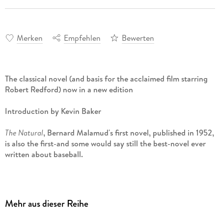
Merken
Empfehlen
Bewerten
The classical novel (and basis for the acclaimed film starring
Robert Redford) now in a new edition
Introduction by Kevin Baker
The Natural
, Bernard Malamud's first novel, published in 1952,
is also the first-and some would say still the best-novel ever
written about baseball.
In it Malamud, usually appreciated for his unerring portrayals
of postwar Jewish life, took on very different material-the
story of a superbly gifted "natural" at play in the fields of the
Mehr aus dieser Reihe
old daylight baseball era-and invested it with the
hardscrabble poetry, at once grand and altogether