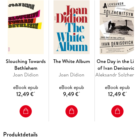
believable, that runs through all his best work. Four decades
later, Alfred Kazin's comment still holds true: "Malamud has
done something which-now that he has done it! -looks as if
we have been waiting for it all our lives. He has really raised
the whole passion and craziness and fanaticism of baseball
as a popular spectacle to its ordained place in mythology."
Slouching Towards
The White Album
One Day in the Lif
Bethlehem
of Ivan Denisovic
Joan Didion
Joan Didion
Aleksa
eBook epub
eBook epub
eBook epub
12,49 €
9,49 €
12,49 €
*
*
*
Produktdetails