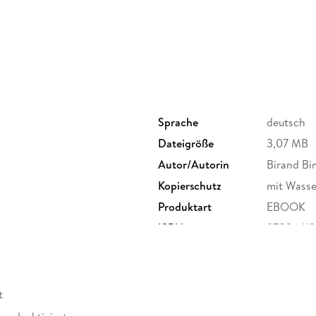
Sprache
deutsch
Dateigröße
3,07 MB
Autor/Autorin
Birand Bi
Kopierschutz
mit Wasse
Produktart
EBOOK
ISBN
97836412
t