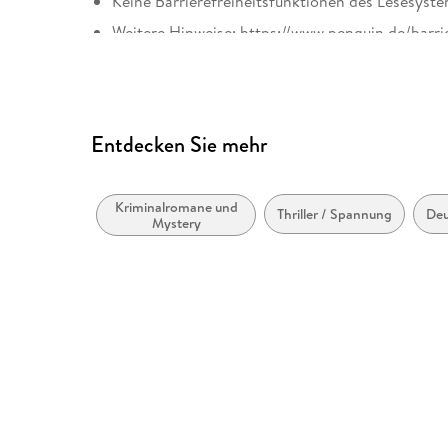
Keine Barrierefreiheitsfunktionen des Lesesyste
Weitere Hinweise: https://www.penguin.de/barri
Entdecken Sie mehr
Kriminalromane und
Thriller / Spannung
Deu
Mystery