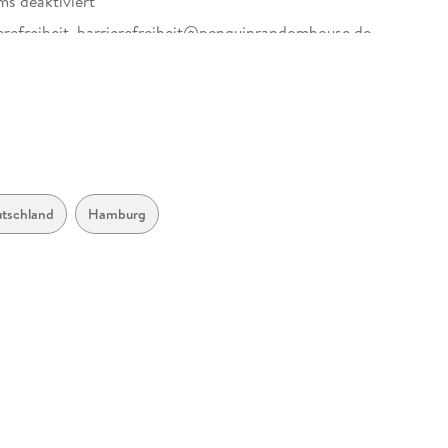
ms deaktiviert
erefreiheit, barrierefreiheit@penguinrandomhouse.de
tschland
Hamburg