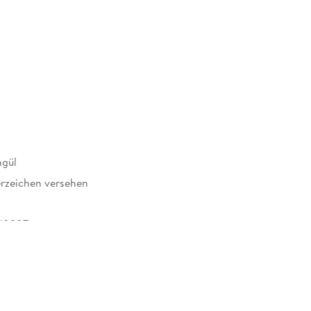
ngül
rzeichen versehen
18287