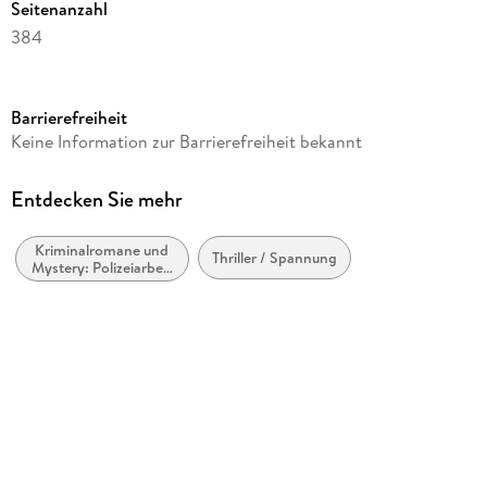
Seitenanzahl
384
Dateigröße
0,59 MB
Barrierefreiheit
Reihe
Keine Information zur Barrierefreiheit bekannt
CRIME TIME, 2
Autor/Autorin
Entdecken Sie mehr
Birgit Read
Kriminalromane und
Verlag/Hersteller
Thriller / Spannung
Mystery: Polizeiarbeit
Ashera Verlag
& Forensik
Kopierschutz
ohne Kopierschutz
Family Sharing
Ja
Produktart
EBOOK