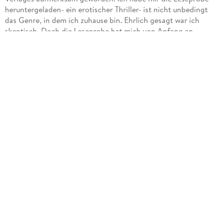
heruntergeladen- ein erotischer Thriller- ist nicht unbedingt
das Genre, in dem ich zuhause bin. Ehrlich gesagt war ich
skeptisch. Doch die Leseprobe hat mich von Anfang an
überzeugt, also habe ich mir das Buch gleich gekauft - und
bin begeistert.
Thrill bezeichnet die Spannung, die beim Lesen eines Thrillers
erzeugt wird - ich habe schon einige Thriller gelesen, dieser
hat mich gepackt und ich habe ihn in einem Rutsch
verschlunge. Die Spannung stieg schnell an und wurde auf
einem hohen Niveau bis zum Ende gehalten. Das Setting ist
ungewöhnlich, Gran Canaria und ein Club für moderne
tolerante Menschen aller Neigungen. Gut finde ich in dem
Zusammenhang das Glossar. Mir gefällt auch, dass die Kapitel
eine Überschrift haben.
Worum geht es - Gran Canaria: Die deutsche Auswanderin
Anja und ihre Tochter finden eine übel zugerichtete Leiche.
Der Mann wird zu dem Rechtsmediziner Juan Mendez
gebracht, der mit dem Geliebten des Toten Nicolas Alvarez
befreundet ist, der diese Beziehung allerdings geheim
gehalten hat. Die beiden versuchen, den Täter zu finden. Ein