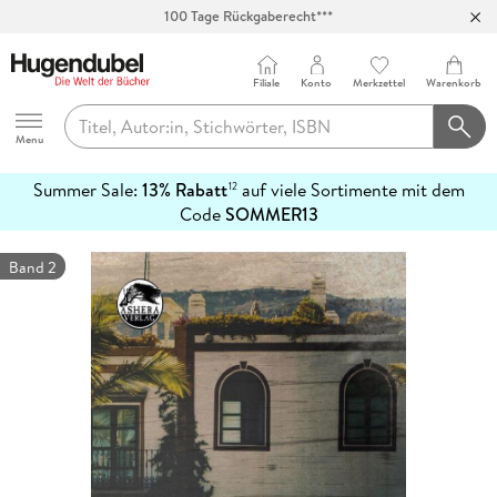
100 Tage Rückgaberecht***
Abholung in über 100 Filialen
Filiale
Konto
Merkzettel
Warenkorb
Hugendubel
Menu
Summer Sale:
13% Rabatt
auf viele Sortimente mit dem
12
mehr
Code
SOMMER13
erfahren
Band 2