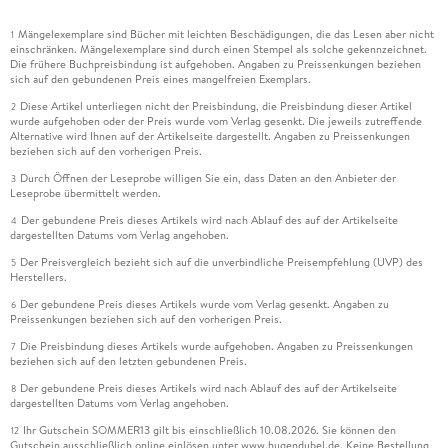
Mängelexemplare sind Bücher mit leichten Beschädigungen, die das Lesen aber nicht
1
einschränken. Mängelexemplare sind durch einen Stempel als solche gekennzeichnet.
Die frühere Buchpreisbindung ist aufgehoben. Angaben zu Preissenkungen beziehen
sich auf den gebundenen Preis eines mangelfreien Exemplars.
Diese Artikel unterliegen nicht der Preisbindung, die Preisbindung dieser Artikel
2
wurde aufgehoben oder der Preis wurde vom Verlag gesenkt. Die jeweils zutreffende
Alternative wird Ihnen auf der Artikelseite dargestellt. Angaben zu Preissenkungen
beziehen sich auf den vorherigen Preis.
Durch Öffnen der Leseprobe willigen Sie ein, dass Daten an den Anbieter der
3
Leseprobe übermittelt werden.
Der gebundene Preis dieses Artikels wird nach Ablauf des auf der Artikelseite
4
dargestellten Datums vom Verlag angehoben.
Der Preisvergleich bezieht sich auf die unverbindliche Preisempfehlung (UVP) des
5
Herstellers.
Der gebundene Preis dieses Artikels wurde vom Verlag gesenkt. Angaben zu
6
Preissenkungen beziehen sich auf den vorherigen Preis.
Die Preisbindung dieses Artikels wurde aufgehoben. Angaben zu Preissenkungen
7
beziehen sich auf den letzten gebundenen Preis.
Der gebundene Preis dieses Artikels wird nach Ablauf des auf der Artikelseite
8
dargestellten Datums vom Verlag angehoben.
Ihr Gutschein SOMMER13 gilt bis einschließlich 10.08.2026. Sie können den
12
Gutschein ausschließlich online einlösen unter www.hugendubel.de. Keine Bestellung