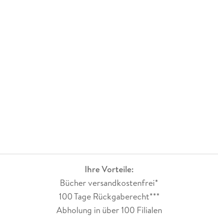
Spur führt in eine einschlägige Bar, die von einem maskierten
Mann geleitet wird, den alle nur den ¿Don` nennen. Steckt er
hinter dem Mord? Und was weiß die Domina Lady Marleen,
die neueste Geliebte des Dons?
Dem Buch wünsche ich viele begeisterte Leser. Der Plot ist
gut durchdacht, es gibt überraschende Wendungen. Kurz:
Wer Thriller mag, ist hier richtig.
Ihre Vorteile:
Bücher versandkostenfrei*
100 Tage Rückgaberecht***
Abholung in über 100 Filialen