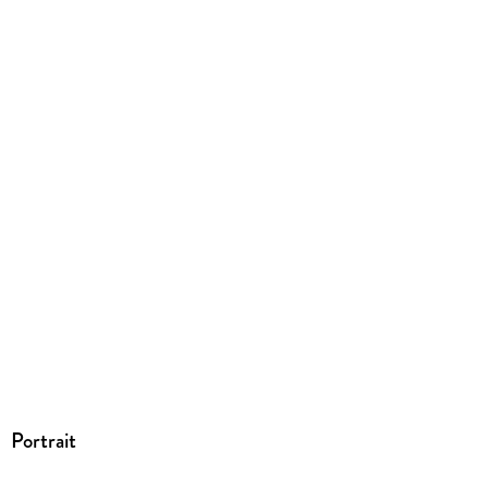
Dateiformat
EPUB
ISBN
9783948592165
Portrait