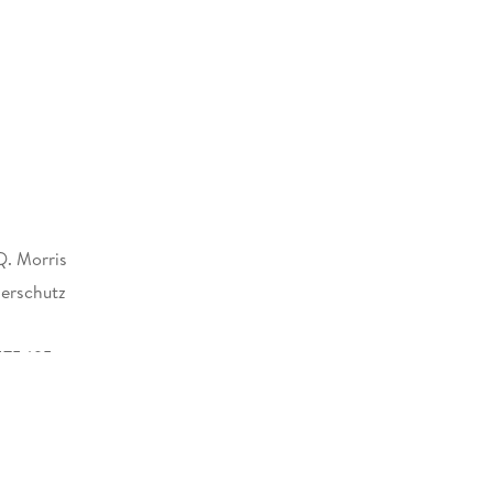
. Morris
erschutz
575495