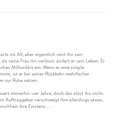
rts ins All, aber eigentlich reizt ihn sein
ls seine Frau ihn verlässt, ändert er sein Leben. Er
chen Milliardärs ein: Wenn er eine simple
mmt, ist er bei seiner Rückkehr mehrfacher
en zur Ruhe setzen.
uert immerhin vier Jahre, doch das stört ihn nicht.
n Auftraggeber verschweigt ihm allerdings etwas,
chheit ihre Existenz . . .
. Platz beim Tolino-Media-All-Time-Favorites-