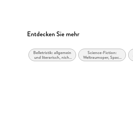
Entdecken Sie mehr
Belletristik: allgemein
Science-Fiction:
und literarisch, nicht
Weltraumoper, Space
nach Genre
Opera