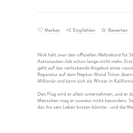
Merken
Empfehlen
Bewerten
Nick hält zwar den offiziellen Weltrekord für Sta
Astronauten-Job schon lange nicht mehr. Erst, a
geht auf das verlockende Angebot eines russis
Reparatur auf dem Neptun-Mond Triton überni
Millionär und kann sich als Winzer in Kaliforni
Den Flug wird er allein unternehmen, und er da
Menschen mag er sowieso nicht besonders. Sei
das ihn sein Leben kosten könnte - und die Mens
"Zweitbestes Buch aller Zeiten"! Der Beweis: 2
Awards!