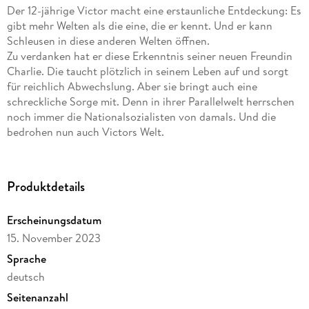
Der 12-jährige Victor macht eine erstaunliche Entdeckung: Es
gibt mehr Welten als die eine, die er kennt. Und er kann
Schleusen in diese anderen Welten öffnen.
Zu verdanken hat er diese Erkenntnis seiner neuen Freundin
Charlie. Die taucht plötzlich in seinem Leben auf und sorgt
für reichlich Abwechslung. Aber sie bringt auch eine
schreckliche Sorge mit. Denn in ihrer Parallelwelt herrschen
noch immer die Nationalsozialisten von damals. Und die
bedrohen nun auch Victors Welt.
Maßgeblich beteiligt an dieser Bedrohung ist sein
Adoptivvater. Denn der hat eine Technologie entwickelt, die
einen unschlagbaren Vorteil bietet. Vor allem in den Händen
Produktdetails
der Nazis wird das katastrophale Folgen haben. In den
richtigen Händen jedoch kann diese Entwicklung gleich alle
Erscheinungsdatum
Welten schützen.
15. November 2023
Victor schließt sich zusammen mit Charlie und ihrer Familie
dem Widerstand an, um die braune Gefahr mit ihren eigenen
Sprache
Waffen zu schlagen.
deutsch
Dabei wird Victor ein Köln besuchen, wie es einst war und
Seitenanzahl
niemals wieder sein darf. Und er wird Kölner Orte