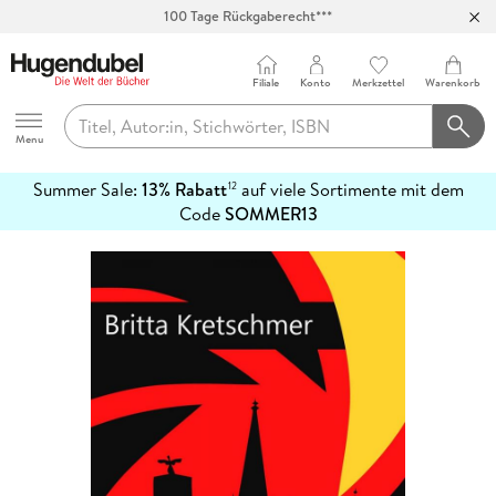
100 Tage Rückgaberecht***
Abholung in über 100 Filialen
Filiale
Konto
Merkzettel
Warenkorb
Hugendubel
Menu
Summer Sale:
13% Rabatt
auf viele Sortimente mit dem
12
mehr
Code
SOMMER13
erfahren