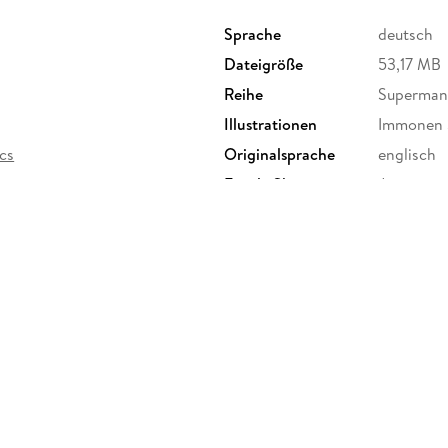
Sprache
deutsch
Dateigröße
53,17 MB
Reihe
Superman:
Illustrationen
Immonen 
cs
Originalsprache
englisch
Family Sharing
Ja
Dateiformat
EPUB