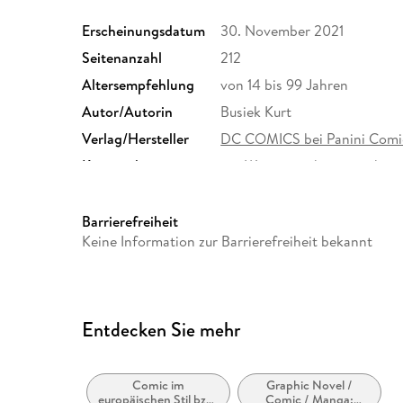
Erscheinungsdatum
30. November 2021
Seitenanzahl
212
Altersempfehlung
von 14 bis 99 Jahren
Autor/Autorin
Busiek Kurt
Verlag/Hersteller
DC COMICS bei Panini Comi
Kopierschutz
mit Wasserzeichen versehen
Produktart
EBOOK
ISBN
9783736777460
Barrierefreiheit
Keine Information zur Barrierefreiheit bekannt
Entdecken Sie mehr
Comic im
Graphic Novel /
europäischen Stil bzw.
Comic / Manga: