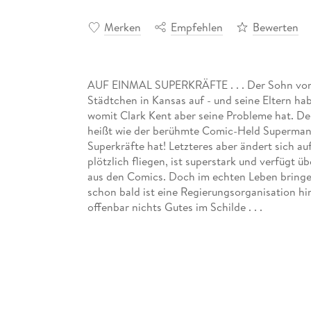
Merken
Empfehlen
Bewerten
AUF EINMAL SUPERKRÄFTE . . . Der Sohn von 
Städtchen in Kansas auf - und seine Eltern hab
womit Clark Kent aber seine Probleme hat. Den
heißt wie der berühmte Comic-Held Superman in
Superkräfte hat! Letzteres aber ändert sich a
plötzlich fliegen, ist superstark und verfügt 
aus den Comics. Doch im echten Leben bringen
schon bald ist eine Regierungsorganisation hi
offenbar nichts Gutes im Schilde . . .
Eine der besten, bewegendsten und realitätsn
Ikone aller Zeiten, inszeniert von den Supe
SUPERMAN) und Stuart Immonen (ADVENT