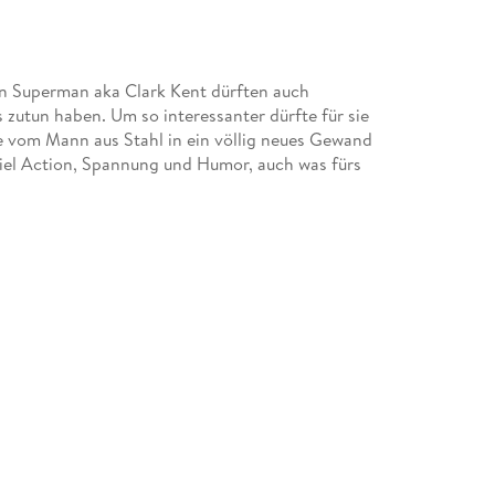
on Superman aka Clark Kent dürften auch
zutun haben. Um so interessanter dürfte für sie
te vom Mann aus Stahl in ein völlig neues Gewand
viel Action, Spannung und Humor, auch was fürs
m Geschmack, denn hier lernte man Clark Kent
 sondern einen jungen Mann, dessen Eltern mit
rk zu nennen. Sehr zu seinem Leid, denn seit
s er dazu auch noch die Comics von Superman toll
 Clark aber plötzlich Kräfte. Der Comic drehte
 versuchte sie zu verbergen oder auch später den
e Gefahr sei. Das alles war unglaublich spannend
an, dass man den Menschen aus bestimmten
e Beispiel war hier eine Reporterin, welche mit