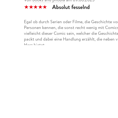
Absolut fesselnd
Egal ob durch Serien oder Filme, die Geschichte v
Personen kennen, die sonst recht wenig mit Comics 
vielleicht dieser Comic sein, welcher die Geschich
packt und dabei eine Handlung erzählt, die neben 
Herz bietet.
Schon der Start in die Story war ganz nach meine
kennen. Jedoch nicht den fliegenden Superhelden,
Nachname Kent hießen und es lustig fanden, ihn Cla
seiner Kindheit muss er sich einiges anhören. Das
findet, macht die Sache nicht besser.
Wie es schon die Kurzbeschreibung verrät, bekommt
sich nun darum, wie er die Kräfte einsetzte, wie er
Medien und dem Militär klarzumachen, dass er kein
erzählt und fesselte mich total. Dies lag z.B. dar
Gruppen regelrecht einen Spiegel vorhielt. Das best