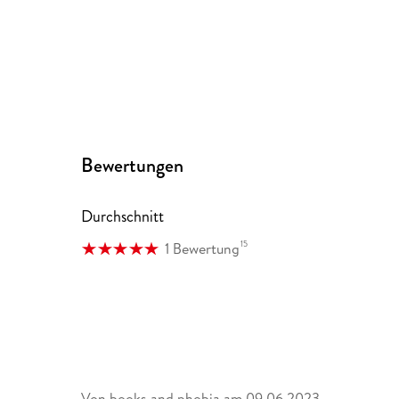
Bewertungen
Durchschnitt
15
1 Bewertung
Von
books and phobia
am
09.06.2023