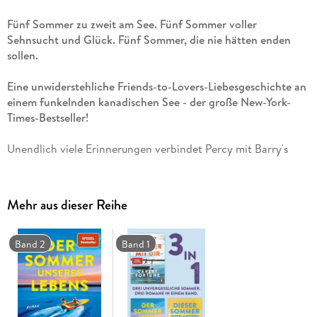
Fünf Sommer zu zweit am See. Fünf Sommer voller
Sehnsucht und Glück. Fünf Sommer, die nie hätten enden
sollen.
Eine unwiderstehliche Friends-to-Lovers-Liebesgeschichte an
einem funkelnden kanadischen See - der große New-York-
Times-Bestseller!
Unendlich viele Erinnerungen verbindet Percy mit Barry's
Bay, dem idyllischen Ort in Kanada, an dem sie die Sommer
ihrer Jugend in einem Cottage am See verbracht hat. Fünf
unvergessliche Sommer, in denen sie und der Nachbarsjunge
Mehr aus dieser Reihe
Sam unzertrennlich waren: Eisessen am Steg,
Wettschwimmen und Sternezählen am See. Doch die Sache
mit den Erinnerungen ist - sie gehören der Vergangenheit an.
Band 2
Band 1
Aber als Percy erfährt, dass Sams Mutter gestorben ist, kann
sie nicht anders, als sofort nach Barry's Bay zu fahren. Und
als sie Sam nach all der Zeit wiederbegegnet, ist plötzlich
alles wieder da: das ganze Glück und der ganze Schmerz -