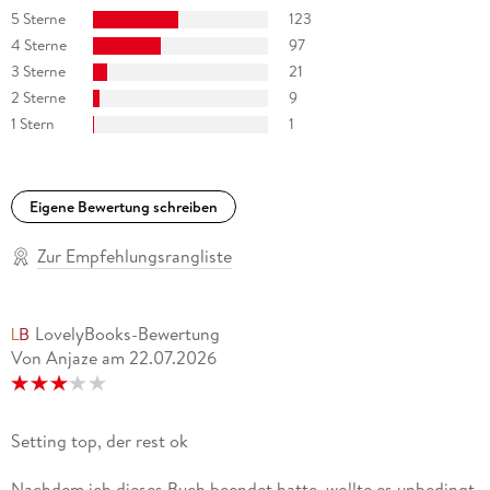
verlorener Liebe. Zum Verschlingen! « BuzzFeed
5 Sterne
123
4 Sterne
97
3 Sterne
21
2 Sterne
9
1 Stern
1
Eigene Bewertung schreiben
Zur Empfehlungsrangliste
LovelyBooks-Bewertung
Von Anjaze
am
22.07.2026
Setting top, der rest ok
Nachdem ich dieses Buch beendet hatte, wollte es unbedingt