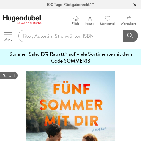
100 Tage Rückgaberecht***
Abholung in über 100 Filialen
Filiale
Konto
Merkzettel
Warenkorb
Hugendubel
Menu
Summer Sale:
13% Rabatt
auf viele Sortimente mit dem
12
mehr
Code
SOMMER13
erfahren
Band 1