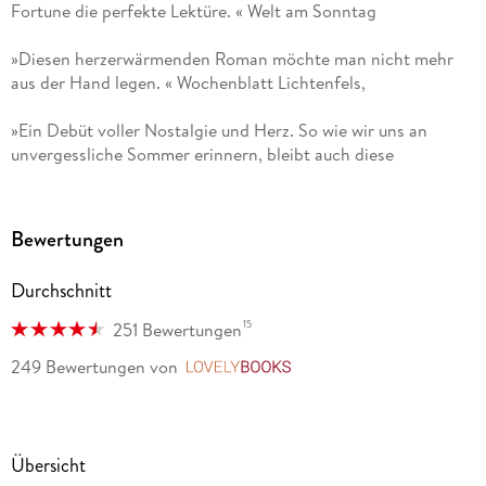
Fortune die perfekte Lektüre. « Welt am Sonntag
»Diesen herzerwärmenden Roman möchte man nicht mehr
aus der Hand legen. « Wochenblatt Lichtenfels,
»Ein Debüt voller Nostalgie und Herz. So wie wir uns an
unvergessliche Sommer erinnern, bleibt auch diese
Liebesgeschichte weit über die Lektüre hinaus im Herzen. «
USA Today
Bewertungen
» Fünf Sommer mit dir hat meine Erwartungen um Vielfaches
übertroffen. Genau das, was wir Leser*innen immer suchen.
Durchschnitt
Ein wunderschönes Debüt mit einer emotionalen Wucht! «
Emily Henry
15
251 Bewertungen
249 Bewertungen
von
LovelyBooks
»Eine zauberhafte Geschichte über zweite Chancen, und über
die Überraschungen, die das Schicksal für uns bereithält. «
Jodi Picoult
Übersicht
» Fünf Sommer mit dir ist Sommer pur, voller Sehnsucht und