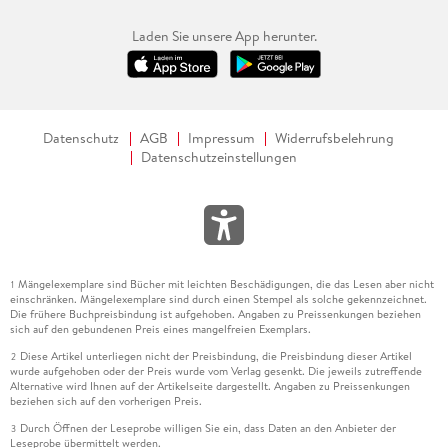
Laden Sie unsere App herunter.
Datenschutz
AGB
Impressum
Widerrufsbelehrung
Datenschutzeinstellungen
Mängelexemplare sind Bücher mit leichten Beschädigungen, die das Lesen aber nicht
1
einschränken. Mängelexemplare sind durch einen Stempel als solche gekennzeichnet.
Die frühere Buchpreisbindung ist aufgehoben. Angaben zu Preissenkungen beziehen
sich auf den gebundenen Preis eines mangelfreien Exemplars.
Diese Artikel unterliegen nicht der Preisbindung, die Preisbindung dieser Artikel
2
wurde aufgehoben oder der Preis wurde vom Verlag gesenkt. Die jeweils zutreffende
Alternative wird Ihnen auf der Artikelseite dargestellt. Angaben zu Preissenkungen
beziehen sich auf den vorherigen Preis.
Durch Öffnen der Leseprobe willigen Sie ein, dass Daten an den Anbieter der
3
Leseprobe übermittelt werden.