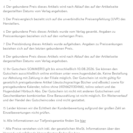
Der gebundene Preis dieses Artikels wird nach Ablauf des auf der Artikelseite
4
dargestellten Datums vom Verlag angehoben.
Der Preisvergleich bezieht sich auf die unverbindliche Preisempfehlung (UVP) des
5
Herstellers.
Der gebundene Preis dieses Artikels wurde vom Verlag gesenkt. Angaben zu
6
Preissenkungen beziehen sich auf den vorherigen Preis.
Die Preisbindung dieses Artikels wurde aufgehoben. Angaben zu Preissenkungen
7
beziehen sich auf den letzten gebundenen Preis.
Der gebundene Preis dieses Artikels wird nach Ablauf des auf der Artikelseite
8
dargestellten Datums vom Verlag angehoben.
Ihr Gutschein SOMMER13 gilt bis einschließlich 10.08.2026. Sie können den
12
Gutschein ausschließlich online einlösen unter www.hugendubel.de. Keine Bestellung
zur Abholung mit Zahlung in der Filiale möglich. Der Gutschein ist nicht gültig für
gesetzlich preisgebundene Artikel (deutschsprachige Bücher und eBooks) sowie für
preisgebundene Kalender, tolino shine (4016621130466), tolino select und das
Hugendubel Hörbuch Abo. Der Gutschein ist nicht mit anderen Gutscheinen und
Geschenkkarten kombinierbar. Eine Barauszahlung ist nicht möglich. Ein Weiterverkauf
und der Handel des Gutscheincodes sind nicht gestattet.
Leider können wir die Echtheit der Kundenbewertung aufgrund der großen Zahl an
15
Einzelbewertungen nicht prüfen.
Alle Informationen zur Tiefpreisgarantie finden Sie
hier
16
Alle Preise verstehen sich inkl. der gesetzlichen MwSt. Informationen über den
*