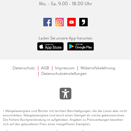
Mo. - Sa. 9.00 - 18.00 Uhr
Laden Sie unsere App herunter.
Datenschutz
AGB
Impressum
Widerrufsbelehrung
Datenschutzeinstellungen
Mängelexemplare sind Bücher mit leichten Beschädigungen, die das Lesen aber nicht
1
einschränken. Mängelexemplare sind durch einen Stempel als solche gekennzeichnet.
Die frühere Buchpreisbindung ist aufgehoben. Angaben zu Preissenkungen beziehen
sich auf den gebundenen Preis eines mangelfreien Exemplars.