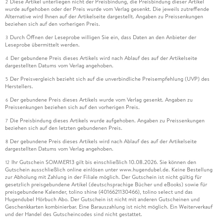
Diese Artikel unterliegen nicht der Preisbindung, die Preisbindung dieser Artikel
2
wurde aufgehoben oder der Preis wurde vom Verlag gesenkt. Die jeweils zutreffende
Alternative wird Ihnen auf der Artikelseite dargestellt. Angaben zu Preissenkungen
beziehen sich auf den vorherigen Preis.
Durch Öffnen der Leseprobe willigen Sie ein, dass Daten an den Anbieter der
3
Leseprobe übermittelt werden.
Der gebundene Preis dieses Artikels wird nach Ablauf des auf der Artikelseite
4
dargestellten Datums vom Verlag angehoben.
Der Preisvergleich bezieht sich auf die unverbindliche Preisempfehlung (UVP) des
5
Herstellers.
Der gebundene Preis dieses Artikels wurde vom Verlag gesenkt. Angaben zu
6
Preissenkungen beziehen sich auf den vorherigen Preis.
Die Preisbindung dieses Artikels wurde aufgehoben. Angaben zu Preissenkungen
7
beziehen sich auf den letzten gebundenen Preis.
Der gebundene Preis dieses Artikels wird nach Ablauf des auf der Artikelseite
8
dargestellten Datums vom Verlag angehoben.
Ihr Gutschein SOMMER13 gilt bis einschließlich 10.08.2026. Sie können den
12
Gutschein ausschließlich online einlösen unter www.hugendubel.de. Keine Bestellung
zur Abholung mit Zahlung in der Filiale möglich. Der Gutschein ist nicht gültig für
gesetzlich preisgebundene Artikel (deutschsprachige Bücher und eBooks) sowie für
preisgebundene Kalender, tolino shine (4016621130466), tolino select und das
Hugendubel Hörbuch Abo. Der Gutschein ist nicht mit anderen Gutscheinen und
Geschenkkarten kombinierbar. Eine Barauszahlung ist nicht möglich. Ein Weiterverkauf
und der Handel des Gutscheincodes sind nicht gestattet.