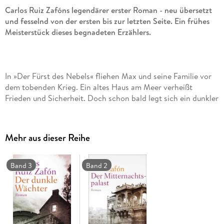
Carlos Ruiz Zafóns legendärer erster Roman - neu übersetzt
und fesselnd von der ersten bis zur letzten Seite. Ein frühes
Meisterstück dieses begnadeten Erzählers.
In »Der Fürst des Nebels« fliehen Max und seine Familie vor
dem tobenden Krieg. Ein altes Haus am Meer verheißt
Frieden und Sicherheit. Doch schon bald legt sich ein dunkler
Schatten über den Zufluchtsort, als Max erfährt, dass der
Sohn der ehemaligen Bewohner unter mysteriösen
Umständen ertrunken ist. Eine geheimnisvolle Macht bedroht
Mehr aus dieser Reihe
nun auch das Leben seiner Familie. Als er mit seinem neuen
Freund Roland zum Wrack der Orpheus taucht, kann Max
förmlich fühlen, wie etwas Schreckliches in der Tiefe lauert.
Band 3
Band 2
Gibt es eine Verbindung zum finsteren »Fürst des Nebels«,
von dem der Leuchtturmwärter erzählt? Und hat der ihnen
wirklich alles gesagt?