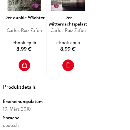
Als Max erkennt, welch grauenvolle Gefahr wirklich droht,
hat sich bereits ein Sturm zusammengebraut: etwas lange
Der dunkle Wächter
Der
Totgeglaubtes erhebt sein Haupt und macht sich auf die
Mitternachtspalast
Jagd.
Carlos Ruiz Zafón
Carlos Ruiz Zafón
eBook epub
eBook epub
8,99 €
8,99 €
*
*
Produktdetails
Erscheinungsdatum
10. März 2010
Sprache
deutsch