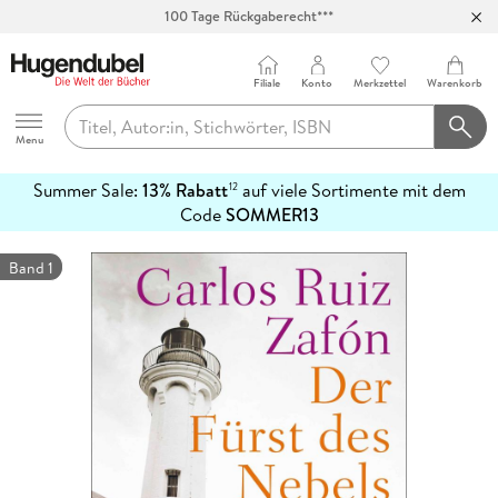
100 Tage Rückgaberecht***
Abholung in über 100 Filialen
Filiale
Konto
Merkzettel
Warenkorb
Hugendubel
Menu
Summer Sale:
13% Rabatt
auf viele Sortimente mit dem
12
mehr
Code
SOMMER13
erfahren
Band 1