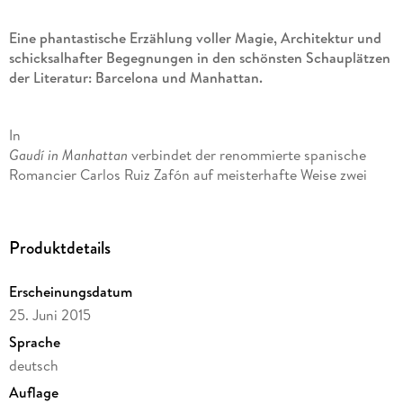
Eine phantastische Erzählung voller Magie, Architektur und
schicksalhafter Begegnungen in den schönsten Schauplätzen
der Literatur: Barcelona und Manhattan.
In
Gaudí in Manhattan
verbindet der renommierte spanische
Romancier Carlos Ruiz Zafón auf meisterhafte Weise zwei
faszinierende Welten. Der visionäre Baumeister Gaudí,
Schöpfer atemberaubender Gebäude in Barcelona, erhält das
Angebot, einen Wolkenkratzer in Manhattan zu errichten.
Produktdetails
Während seiner Reise nach New York begegnet Gaudí einer
geheimnisvollen Frauengestalt, die ihn vor eine
Erscheinungsdatum
schicksalhafte Entscheidung stellt.
25. Juni 2015
Sprache
Ruiz Zafón entführt den Leser in eine Welt voller Phantasie
deutsch
und Inspiration, in der Kunst und Leben auf magische Weise
miteinander verwoben sind.
Auflage