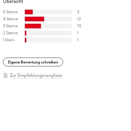
Übersicht
Eloy Martinéz, David Trueba u. a.). Er lebt in Barcelona.
5 Sterne
5
4 Sterne
12
3 Sterne
10
2 Sterne
1
1 Stern
1
Eigene Bewertung schreiben
Zur Empfehlungsrangliste