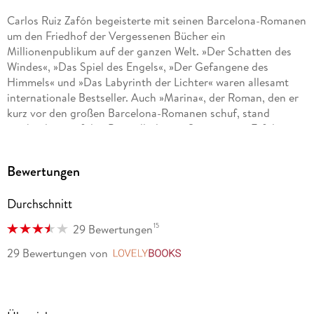
Carlos Ruiz Zafón begeisterte mit seinen Barcelona-Romanen
um den Friedhof der Vergessenen Bücher ein
Millionenpublikum auf der ganzen Welt. »Der Schatten des
Windes«, »Das Spiel des Engels«, »Der Gefangene des
Himmels« und »Das Labyrinth der Lichter« waren allesamt
internationale Bestseller. Auch »Marina«, der Roman, den er
kurz vor den großen Barcelona-Romanen schuf, stand
wochenlang auf den Bestsellerlisten. Seine ersten Erfolge
feierte Carlos Ruiz Zafón mit den drei phantastischen
Schauerromanen »Der Fürst des Nebels«,
Bewertungen
»Mitternachtspalast« und »Der dunkle Wächter«. Carlos Ruiz
Zafón wurde 1964 in Barcelona geboren und starb 2020 in
Durchschnitt
seiner Wahlheimat Los Angeles.
15
29 Bewertungen
Peter Schwaar, geboren 1947 in Zürich, studierte Germanistik
29 Bewertungen
von
LovelyBooks
und Musikwissenschaft in Zürich und Berlin und war
Redakteur beim Zürcher »Tages-Anzeiger«. Seit 1987 arbeitet
er als freier Journalist und Übersetzer (Eduardo Mendoza,
Juan José Millás, Adolfo Bioy Casares, Álvaro Mutis, Tomás