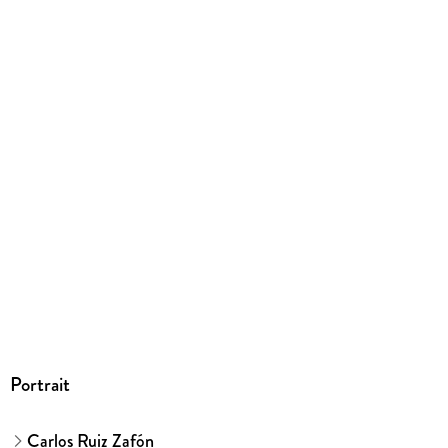
mit Wasserzeichen versehen
Family Sharing
Ja
Produktart
EBOOK
Dateiformat
EPUB
ISBN
9783104035246
Portrait
Carlos Ruiz Zafón