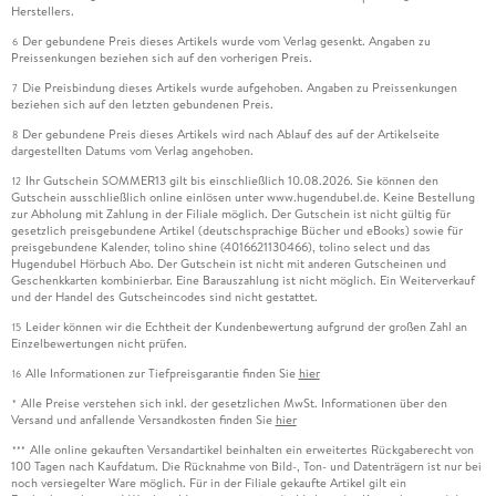
Herstellers.
Der gebundene Preis dieses Artikels wurde vom Verlag gesenkt. Angaben zu
6
Preissenkungen beziehen sich auf den vorherigen Preis.
Die Preisbindung dieses Artikels wurde aufgehoben. Angaben zu Preissenkungen
7
beziehen sich auf den letzten gebundenen Preis.
Der gebundene Preis dieses Artikels wird nach Ablauf des auf der Artikelseite
8
dargestellten Datums vom Verlag angehoben.
Ihr Gutschein SOMMER13 gilt bis einschließlich 10.08.2026. Sie können den
12
Gutschein ausschließlich online einlösen unter www.hugendubel.de. Keine Bestellung
zur Abholung mit Zahlung in der Filiale möglich. Der Gutschein ist nicht gültig für
gesetzlich preisgebundene Artikel (deutschsprachige Bücher und eBooks) sowie für
preisgebundene Kalender, tolino shine (4016621130466), tolino select und das
Hugendubel Hörbuch Abo. Der Gutschein ist nicht mit anderen Gutscheinen und
Geschenkkarten kombinierbar. Eine Barauszahlung ist nicht möglich. Ein Weiterverkauf
und der Handel des Gutscheincodes sind nicht gestattet.
Leider können wir die Echtheit der Kundenbewertung aufgrund der großen Zahl an
15
Einzelbewertungen nicht prüfen.
Alle Informationen zur Tiefpreisgarantie finden Sie
hier
16
Alle Preise verstehen sich inkl. der gesetzlichen MwSt. Informationen über den
*
Versand und anfallende Versandkosten finden Sie
hier
Alle online gekauften Versandartikel beinhalten ein erweitertes Rückgaberecht von
***
100 Tagen nach Kaufdatum. Die Rücknahme von Bild-, Ton- und Datenträgern ist nur bei
noch versiegelter Ware möglich. Für in der Filiale gekaufte Artikel gilt ein