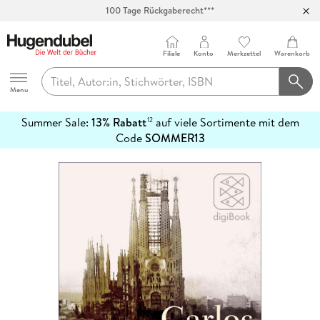
100 Tage Rückgaberecht***
Abholung in über 100 Filialen
Filiale
Konto
Merkzettel
Warenkorb
Hugendubel
Menu
Summer Sale:
13% Rabatt
auf viele Sortimente mit dem
12
mehr
Code
SOMMER13
erfahren