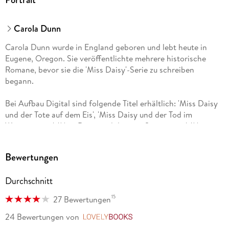
Carola Dunn
Carola Dunn wurde in England geboren und lebt heute in
Eugene, Oregon. Sie veröffentlichte mehrere historische
Romane, bevor sie die 'Miss Daisy'-Serie zu schreiben
begann.
Bei Aufbau Digital sind folgende Titel erhältlich: 'Miss Daisy
und der Tote auf dem Eis', 'Miss Daisy und der Tod im
Wintergarten', 'Miss Daisy und die tote Sopranistin', 'Miss
Daisy und der Mord im Flying Scotsman', 'Miss Daisy und die
Entführung der Millionärin', 'Miss Daisy und der Tote auf dem
Bewertungen
Wasser', 'Miss Daisy und der tote Professor', 'Miss Daisy und
der Tote auf dem Luxusliner' sowie 'Miss Daisy und der Mord
Durchschnitt
im Museum'.
15
27 Bewertungen
Im Aufbau Taschenbuch bereits erschienen: 'Miss Daisy und
der Tote auf dem Eis', 'Miss Daisy und der Tod im
24 Bewertungen
von
LovelyBooks
Wintergarten', 'Miss Daisy und der Mord im Museum' sowie