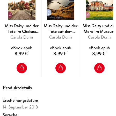
Miss Daisy und der
Miss Daisy und der
Miss Daisy und de
Tote im Chelsea
Tote auf dem
Mord im Museum
Carola Dunn
Hotel
Carola Dunn
Luxusliner
Carola Dunn
eBook epub
eBook epub
eBook epub
8,99 €
8,99 €
8,99 €
*
*
*
Produktdetails
Erscheinungsdatum
14. September 2018
Sprache