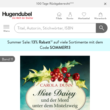
100 Tage Rückgaberecht***
Abholung in über 100 Filialen
Filiale
Konto
Merkzettel
Warenkorb
Hugendubel
Menu
Summer Sale:
13% Rabatt
auf viele Sortimente mit dem
12
mehr
Code
SOMMER13
erfahren
Band 11