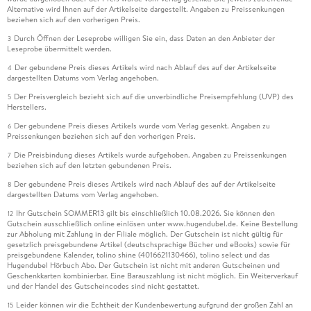
Alternative wird Ihnen auf der Artikelseite dargestellt. Angaben zu Preissenkungen
beziehen sich auf den vorherigen Preis.
Durch Öffnen der Leseprobe willigen Sie ein, dass Daten an den Anbieter der
3
Leseprobe übermittelt werden.
Der gebundene Preis dieses Artikels wird nach Ablauf des auf der Artikelseite
4
dargestellten Datums vom Verlag angehoben.
Der Preisvergleich bezieht sich auf die unverbindliche Preisempfehlung (UVP) des
5
Herstellers.
Der gebundene Preis dieses Artikels wurde vom Verlag gesenkt. Angaben zu
6
Preissenkungen beziehen sich auf den vorherigen Preis.
Die Preisbindung dieses Artikels wurde aufgehoben. Angaben zu Preissenkungen
7
beziehen sich auf den letzten gebundenen Preis.
Der gebundene Preis dieses Artikels wird nach Ablauf des auf der Artikelseite
8
dargestellten Datums vom Verlag angehoben.
Ihr Gutschein SOMMER13 gilt bis einschließlich 10.08.2026. Sie können den
12
Gutschein ausschließlich online einlösen unter www.hugendubel.de. Keine Bestellung
zur Abholung mit Zahlung in der Filiale möglich. Der Gutschein ist nicht gültig für
gesetzlich preisgebundene Artikel (deutschsprachige Bücher und eBooks) sowie für
preisgebundene Kalender, tolino shine (4016621130466), tolino select und das
Hugendubel Hörbuch Abo. Der Gutschein ist nicht mit anderen Gutscheinen und
Geschenkkarten kombinierbar. Eine Barauszahlung ist nicht möglich. Ein Weiterverkauf
und der Handel des Gutscheincodes sind nicht gestattet.
Leider können wir die Echtheit der Kundenbewertung aufgrund der großen Zahl an
15