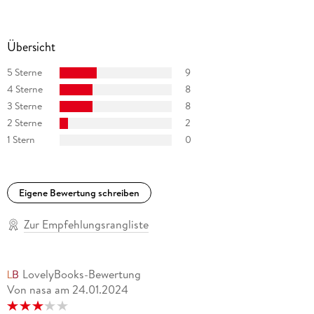
'Miss Daisy und der Tote im Chelsea Hotel'.
Weitere Titel sind in Vorbereitung.
Übersicht
5 Sterne
9
4 Sterne
8
3 Sterne
8
2 Sterne
2
1 Stern
0
Eigene Bewertung schreiben
Zur Empfehlungsrangliste
LovelyBooks-Bewertung
Von nasa
am
24.01.2024