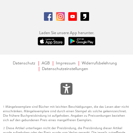
Laden Sie unsere App herunter.
Datenschutz
AGB
Impressum
Widerrufsbelehrung
Datenschutzeinstellungen
Mängelexemplare sind Bücher mit leichten Beschädigungen, die das Lesen aber nicht
1
einschränken. Mängelexemplare sind durch einen Stempel als solche gekennzeichnet.
Die frühere Buchpreisbindung ist aufgehoben. Angaben zu Preissenkungen beziehen
sich auf den gebundenen Preis eines mangelfreien Exemplars.
Diese Artikel unterliegen nicht der Preisbindung, die Preisbindung dieser Artikel
2
wurde aufgehoben oder der Preis wurde vom Verlag gesenkt. Die jeweils zutreffende