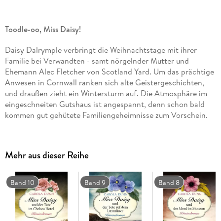
Toodle-oo, Miss Daisy!
Daisy Dalrymple verbringt die Weihnachtstage mit ihrer
Familie bei Verwandten - samt nörgelnder Mutter und
Ehemann Alec Fletcher von Scotland Yard. Um das prächtige
Anwesen in Cornwall ranken sich alte Geistergeschichten,
und draußen zieht ein Wintersturm auf. Die Atmosphäre im
eingeschneiten Gutshaus ist angespannt, denn schon bald
kommen gut gehütete Familiengeheimnisse zum Vorschein.
Und eines Morgens liegt im Schnee eine Leiche . . .
Ein atmosphärischer Kriminalfall für alle Fans von 'Downton
Mehr aus dieser Reihe
Abbey'.
Band 10
Band 9
Band 8