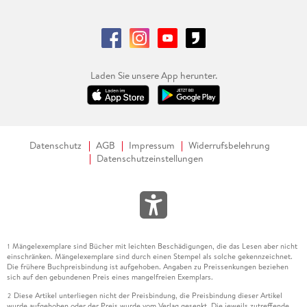
Laden Sie unsere App herunter.
Datenschutz
AGB
Impressum
Widerrufsbelehrung
Datenschutzeinstellungen
Mängelexemplare sind Bücher mit leichten Beschädigungen, die das Lesen aber nicht
1
einschränken. Mängelexemplare sind durch einen Stempel als solche gekennzeichnet.
Die frühere Buchpreisbindung ist aufgehoben. Angaben zu Preissenkungen beziehen
sich auf den gebundenen Preis eines mangelfreien Exemplars.
Diese Artikel unterliegen nicht der Preisbindung, die Preisbindung dieser Artikel
2
wurde aufgehoben oder der Preis wurde vom Verlag gesenkt. Die jeweils zutreffende