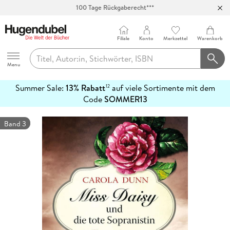
100 Tage Rückgaberecht***
Abholung in über 100 Filialen
Filiale
Konto
Merkzettel
Warenkorb
Hugendubel
Menu
Summer Sale:
13% Rabatt
auf viele Sortimente mit dem
12
mehr
Code
SOMMER13
erfahren
Band 3