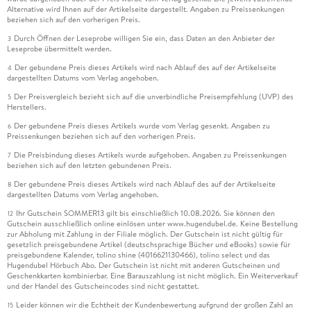
Alternative wird Ihnen auf der Artikelseite dargestellt. Angaben zu Preissenkungen
beziehen sich auf den vorherigen Preis.
Durch Öffnen der Leseprobe willigen Sie ein, dass Daten an den Anbieter der
3
Leseprobe übermittelt werden.
Der gebundene Preis dieses Artikels wird nach Ablauf des auf der Artikelseite
4
dargestellten Datums vom Verlag angehoben.
Der Preisvergleich bezieht sich auf die unverbindliche Preisempfehlung (UVP) des
5
Herstellers.
Der gebundene Preis dieses Artikels wurde vom Verlag gesenkt. Angaben zu
6
Preissenkungen beziehen sich auf den vorherigen Preis.
Die Preisbindung dieses Artikels wurde aufgehoben. Angaben zu Preissenkungen
7
beziehen sich auf den letzten gebundenen Preis.
Der gebundene Preis dieses Artikels wird nach Ablauf des auf der Artikelseite
8
dargestellten Datums vom Verlag angehoben.
Ihr Gutschein SOMMER13 gilt bis einschließlich 10.08.2026. Sie können den
12
Gutschein ausschließlich online einlösen unter www.hugendubel.de. Keine Bestellung
zur Abholung mit Zahlung in der Filiale möglich. Der Gutschein ist nicht gültig für
gesetzlich preisgebundene Artikel (deutschsprachige Bücher und eBooks) sowie für
preisgebundene Kalender, tolino shine (4016621130466), tolino select und das
Hugendubel Hörbuch Abo. Der Gutschein ist nicht mit anderen Gutscheinen und
Geschenkkarten kombinierbar. Eine Barauszahlung ist nicht möglich. Ein Weiterverkauf
und der Handel des Gutscheincodes sind nicht gestattet.
Leider können wir die Echtheit der Kundenbewertung aufgrund der großen Zahl an
15