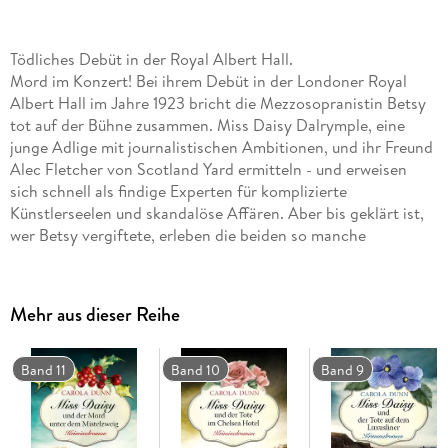
Tödliches Debüt in der Royal Albert Hall.
Mord im Konzert! Bei ihrem Debüt in der Londoner Royal
Albert Hall im Jahre 1923 bricht die Mezzosopranistin Betsy
tot auf der Bühne zusammen. Miss Daisy Dalrymple, eine
junge Adlige mit journalistischen Ambitionen, und ihr Freund
Alec Fletcher von Scotland Yard ermitteln - und erweisen
sich schnell als findige Experten für komplizierte
Künstlerseelen und skandalöse Affären. Aber bis geklärt ist,
wer Betsy vergiftete, erleben die beiden so manche
bedrohliche Überraschung. . .
"Carola Dunn liefert in der Miss Daisy-Serie alles, was man
sich als Krimi-Leser wünscht: Aristokraten, die den Skandal
Mehr aus dieser Reihe
fürchten, dienstbare Butler, einen äußerst attraktiven und
erfolgreichen Kommissar, dazu eine überaus charmante
Hauptfigur." The Oregonian.
Band 11
Band 10
Band 9