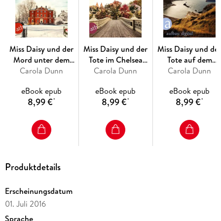
Miss Daisy und der
Miss Daisy und der
Miss Daisy und de
Mord unter dem
Tote im Chelsea
Tote auf dem
Carola Dunn
Mistelzweig
Carola Dunn
Hotel
Carola Dunn
Luxusliner
eBook epub
eBook epub
eBook epub
8,99 €
8,99 €
8,99 €
*
*
*
Produktdetails
Erscheinungsdatum
01. Juli 2016
Sprache