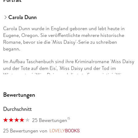
Carola Dunn
Carola Dunn wurde in England geboren und lebt heute in
Eugene, Oregon. Sie veröffentlichte mehrere historische
Romane, bevor sie die 'Miss Daisy'-Serie zu schreiben
begann.
Im Aufbau Taschenbuch sind ihre Kriminalromane 'Miss Daisy
und der Tote auf dem Eis', 'Miss Daisy und der Tod im
Wintergarten', 'Miss Daisy und die tote Sopranistin', 'Miss
Daisy und der Mord im Flying Scotsman', 'Miss Daisy und die
Entführung der Millionärin', 'Miss Daisy und der Tote auf dem
Bewertungen
Wasser', 'Miss Daisy und der tote Professor', 'Miss Daisy und
der Mord im Museum', 'Miss Daisy und der Tote auf dem
Durchschnitt
Luxusliner', 'Miss Daisy und der Tote im Chelsea Hotel' und
'Miss Daisy und der Mord unter dem Mistelzweig' lieferbar
15
25 Bewertungen
25 Bewertungen
von
LovelyBooks