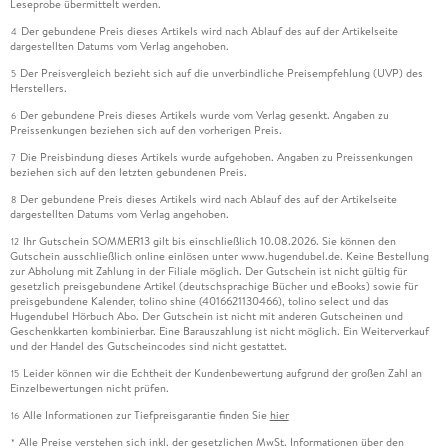
Leseprobe übermittelt werden.
Der gebundene Preis dieses Artikels wird nach Ablauf des auf der Artikelseite
4
dargestellten Datums vom Verlag angehoben.
Der Preisvergleich bezieht sich auf die unverbindliche Preisempfehlung (UVP) des
5
Herstellers.
Der gebundene Preis dieses Artikels wurde vom Verlag gesenkt. Angaben zu
6
Preissenkungen beziehen sich auf den vorherigen Preis.
Die Preisbindung dieses Artikels wurde aufgehoben. Angaben zu Preissenkungen
7
beziehen sich auf den letzten gebundenen Preis.
Der gebundene Preis dieses Artikels wird nach Ablauf des auf der Artikelseite
8
dargestellten Datums vom Verlag angehoben.
Ihr Gutschein SOMMER13 gilt bis einschließlich 10.08.2026. Sie können den
12
Gutschein ausschließlich online einlösen unter www.hugendubel.de. Keine Bestellung
zur Abholung mit Zahlung in der Filiale möglich. Der Gutschein ist nicht gültig für
gesetzlich preisgebundene Artikel (deutschsprachige Bücher und eBooks) sowie für
preisgebundene Kalender, tolino shine (4016621130466), tolino select und das
Hugendubel Hörbuch Abo. Der Gutschein ist nicht mit anderen Gutscheinen und
Geschenkkarten kombinierbar. Eine Barauszahlung ist nicht möglich. Ein Weiterverkauf
und der Handel des Gutscheincodes sind nicht gestattet.
Leider können wir die Echtheit der Kundenbewertung aufgrund der großen Zahl an
15
Einzelbewertungen nicht prüfen.
Alle Informationen zur Tiefpreisgarantie finden Sie
hier
16
Alle Preise verstehen sich inkl. der gesetzlichen MwSt. Informationen über den
*