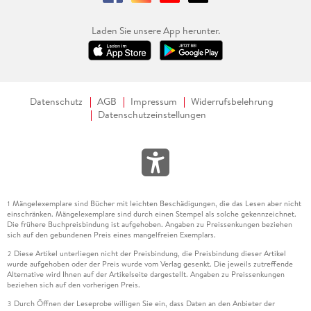
Laden Sie unsere App herunter.
Datenschutz
AGB
Impressum
Widerrufsbelehrung
Datenschutzeinstellungen
Mängelexemplare sind Bücher mit leichten Beschädigungen, die das Lesen aber nicht
1
einschränken. Mängelexemplare sind durch einen Stempel als solche gekennzeichnet.
Die frühere Buchpreisbindung ist aufgehoben. Angaben zu Preissenkungen beziehen
sich auf den gebundenen Preis eines mangelfreien Exemplars.
Diese Artikel unterliegen nicht der Preisbindung, die Preisbindung dieser Artikel
2
wurde aufgehoben oder der Preis wurde vom Verlag gesenkt. Die jeweils zutreffende
Alternative wird Ihnen auf der Artikelseite dargestellt. Angaben zu Preissenkungen
beziehen sich auf den vorherigen Preis.
Durch Öffnen der Leseprobe willigen Sie ein, dass Daten an den Anbieter der
3