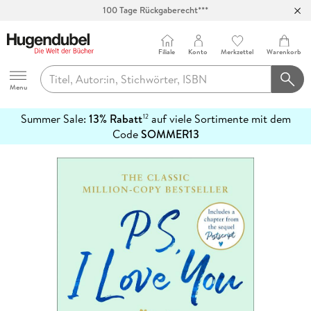
100 Tage Rückgaberecht***
Abholung in über 100 Filialen
Filiale
Konto
Merkzettel
Warenkorb
Hugendubel
Menu
Summer Sale:
13% Rabatt
auf viele Sortimente mit dem
12
mehr
Code
SOMMER13
erfahren