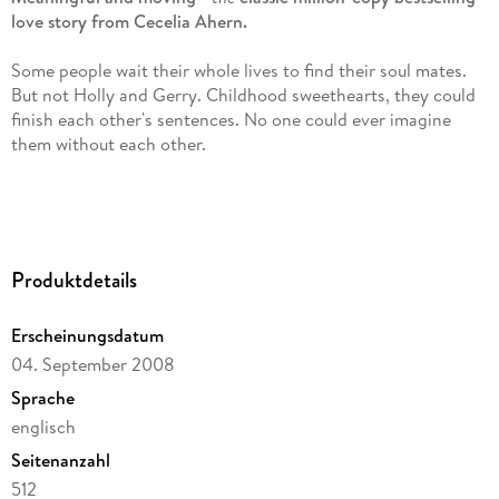
love story from Cecelia Ahern.
Some people wait their whole lives to find their soul mates.
But not Holly and Gerry. Childhood sweethearts, they could
finish each other's sentences. No one could ever imagine
them without each other.
When Gerry dies, Holly is devastated. But Gerry has left her a
bundle of notes, one for each month of her year, each signed
'PS, I Love You'.
Produktdetails
Erscheinungsdatum
As the notes are opened, the man who knows Holly better
than anyone teaches her that life goes on. With some help
04. September 2008
from friends and family, Holly laughs, cries and finds that life
Sprache
is for living - but it helps if there's someone watching over
englisch
you.
Seitenanzahl
512