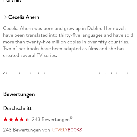
Cecelia Ahern
Cecelia Ahern was born and grew up in Dublin. Her novels
have been translated into thirty-five languages and have sold
more than twenty-five million copies in over fifty countries.
Two of her books have been adapted as films and she has
created several TV series.
She and her books have won numerous awards, including the
Irish Book Award for Popular Fiction for The Year I Met You.
Bewertungen
She lives in Dublin with her family.
Durchschnitt
15
243 Bewertungen
243 Bewertungen
von
LovelyBooks