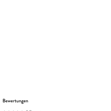
Produktart
EBOOK
Dateiformat
EPUB
ISBN
9782897627898
Bewertungen