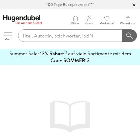
100 Tage Rückgaberecht***
Abholung in über 100 Filialen
Filiale
Konto
Merkzettel
Warenkorb
Hugendubel
Menu
Summer Sale:
13% Rabatt
auf viele Sortimente mit dem
12
mehr
Code
SOMMER13
erfahren