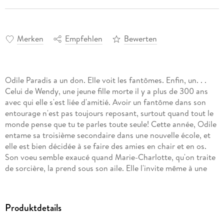
Merken
Empfehlen
Bewerten
Odile Paradis a un don. Elle voit les fantômes. Enfin, un. . .
Celui de Wendy, une jeune fille morte il y a plus de 300 ans
avec qui elle s'est liée d'amitié. Avoir un fantôme dans son
entourage n'est pas toujours reposant, surtout quand tout le
monde pense que tu te parles toute seule! Cette année, Odile
entame sa troisième secondaire dans une nouvelle école, et
elle est bien décidée à se faire des amies en chair et en os.
Son voeu semble exaucé quand Marie-Charlotte, qu'on traite
de sorcière, la prend sous son aile. Elle l'invite même à une
fête! Ce soir-là, les nouvelles camarades se font entraîner
dans le cimetière voisin par une bande de filles aux mauvaises
intentions. Bientôt, elles invoquent par mégarde l'esprit de
Produktdetails
Bloody Lily, une ado morte à leur âge qui n'entend pas du
tout à rire. Odile, Wendy et Marie-Charlotte semblent être les