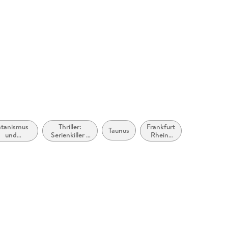
atanismus
Thriller:
Frankfurt
ca.
Taunus
und
Serienkiller /
Rhein-
2020
monologie
Serienmörder
Main
bis
ca.
2029