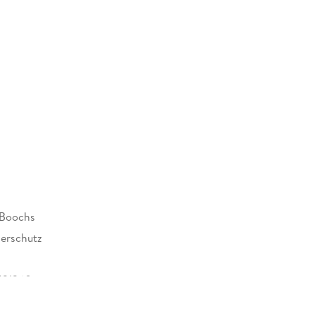
 Boochs
erschutz
521360