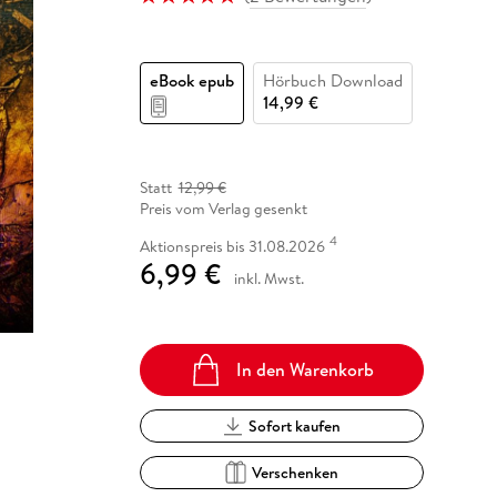
Fremdsprachige Bücher
n Lernhilfen
 Jugendbücher
eiber
Hörbuch Downloads im Bundle
cher
 Vergleich
 Puzzlezubehör
Lernen
New Adult
STABILO
Taschenbücher
hilfen
hriller
 Backen
er
lender
Ratgeber
eBook epub
Hörbuch Download
op
hriller
Romance
14,99 €
Sachbücher
precher:innen
Science Fiction
Statt
12,99 €
Fremdsprachige Bücher
Preis vom Verlag gesenkt
4
Aktionspreis bis 31.08.2026
6,99 €
inkl. Mwst.
In den Warenkorb
Sofort kaufen
Verschenken