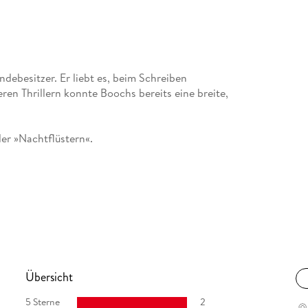
debesitzer. Er liebt es, beim Schreiben
en Thrillern konnte Boochs bereits eine breite,
ler »Nachtflüstern«.
Übersicht
5 Sterne
2