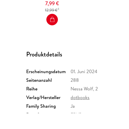
7,99 €
4
12,99 €
Produktdetails
Erscheinungsdatum
01. Juni 2024
Seitenanzahl
288
Reihe
Nessa Wolf, 2
Verlag/Hersteller
dotbooks
Family Sharing
Ja
Dateiformat
EPUB