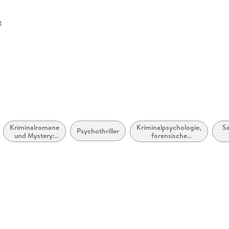
t
Kriminalromane
Kriminalpsychologie,
S
Psychothriller
und Mystery:
forensische
Ermittlerinnen
Psychologie
Dä