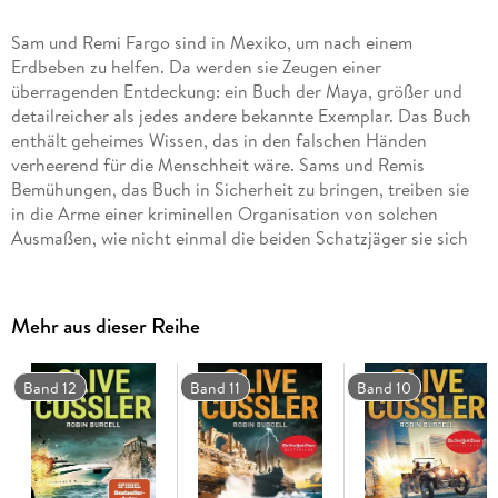
Sam und Remi Fargo sind in Mexiko, um nach einem
Erdbeben zu helfen. Da werden sie Zeugen einer
überragenden Entdeckung: ein Buch der Maya, größer und
detailreicher als jedes andere bekannte Exemplar. Das Buch
enthält geheimes Wissen, das in den falschen Händen
verheerend für die Menschheit wäre. Sams und Remis
Bemühungen, das Buch in Sicherheit zu bringen, treiben sie
in die Arme einer kriminellen Organisation von solchen
Ausmaßen, wie nicht einmal die beiden Schatzjäger sie sich
jemals hätten vorstellen können . . .
Archäologie, Action und Humor für Indiana-Jones-Fans!
Verpassen Sie kein Abenteuer des Schatzjäger-Ehepaars Sam und
Mehr aus dieser Reihe
Remi Fargo. Alle Romane sind einzeln lesbar.
Band 12
Band 11
Band 10