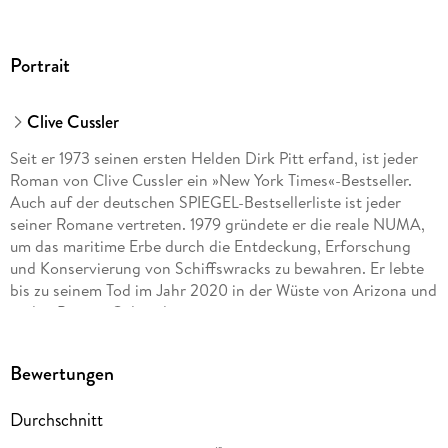
Portrait
Clive Cussler
Seit er 1973 seinen ersten Helden Dirk Pitt erfand, ist jeder
Roman von Clive Cussler ein »New York Times«-Bestseller.
Auch auf der deutschen SPIEGEL-Bestsellerliste ist jeder
seiner Romane vertreten. 1979 gründete er die reale NUMA,
um das maritime Erbe durch die Entdeckung, Erforschung
und Konservierung von Schiffswracks zu bewahren. Er lebte
bis zu seinem Tod im Jahr 2020 in der Wüste von Arizona und
in den Bergen Colorados.
Thomas Perry studierte Englische Literatur und arbeitete in
Bewertungen
den unterschiedlichsten Jobs, u. a. als Fischer,
Waffenmechaniker und als Lehrer. Sein Debütroman
Durchschnitt
»Abrechnung in Las Vegas« wurde mit dem renommierten
Edgar-Allan-Poe-Award ausgezeichnet. Thomas Perry lebt