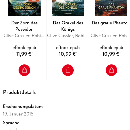
Der Zorn des
Das Orakel des
Das graue Phanto
Poseidon
Königs
Clive Cussler, Robin Burcell
Clive Cussler, Robin Burcell
Clive Cussler, Robi
eBook epub
eBook epub
eBook epub
11,99 €
10,99 €
10,99 €
*
*
*
Produktdetails
Erscheinungsdatum
19. Januar 2015
Sprache