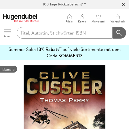
Abholung in über 100 Filialen
Filiale
Konto
Merkzettel
Warenkorb
Hugendubel
Menu
Summer Sale:
13% Rabatt
auf viele Sortimente mit dem
12
mehr
Code
SOMMER13
erfahren
Band 5