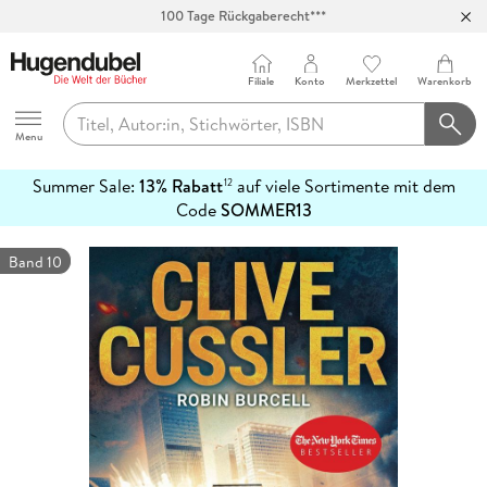
100 Tage Rückgaberecht***
Abholung in über 100 Filialen
Filiale
Konto
Merkzettel
Warenkorb
Hugendubel
Menu
Summer Sale:
13% Rabatt
auf viele Sortimente mit dem
12
mehr
Code
SOMMER13
erfahren
Band 10