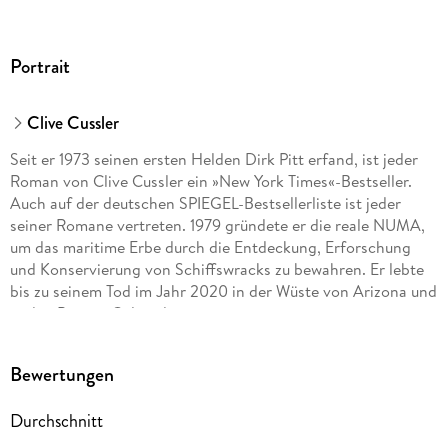
Portrait
Clive Cussler
Seit er 1973 seinen ersten Helden Dirk Pitt erfand, ist jeder
Roman von Clive Cussler ein »New York Times«-Bestseller.
Auch auf der deutschen SPIEGEL-Bestsellerliste ist jeder
seiner Romane vertreten. 1979 gründete er die reale NUMA,
um das maritime Erbe durch die Entdeckung, Erforschung
und Konservierung von Schiffswracks zu bewahren. Er lebte
bis zu seinem Tod im Jahr 2020 in der Wüste von Arizona und
in den Bergen Colorados.
Robin Burcell befand sich beinahe drei Jahrzehnte im
Bewertungen
Polizeidienst von Kalifornien zunächst als Police Officer,
später im Rang eines Detective. Sie hat mit Geiselnehmern
Durchschnitt
verhandelt und wurde vom FBI in Forensik ausgebildet. Sie
lebt heute in Nord-Kalifornien.