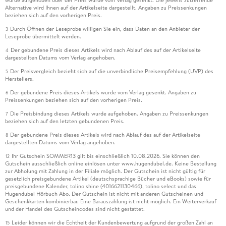
Alternative wird Ihnen auf der Artikelseite dargestellt. Angaben zu Preissenkungen
beziehen sich auf den vorherigen Preis.
Durch Öffnen der Leseprobe willigen Sie ein, dass Daten an den Anbieter der
3
Leseprobe übermittelt werden.
Der gebundene Preis dieses Artikels wird nach Ablauf des auf der Artikelseite
4
dargestellten Datums vom Verlag angehoben.
Der Preisvergleich bezieht sich auf die unverbindliche Preisempfehlung (UVP) des
5
Herstellers.
Der gebundene Preis dieses Artikels wurde vom Verlag gesenkt. Angaben zu
6
Preissenkungen beziehen sich auf den vorherigen Preis.
Die Preisbindung dieses Artikels wurde aufgehoben. Angaben zu Preissenkungen
7
beziehen sich auf den letzten gebundenen Preis.
Der gebundene Preis dieses Artikels wird nach Ablauf des auf der Artikelseite
8
dargestellten Datums vom Verlag angehoben.
Ihr Gutschein SOMMER13 gilt bis einschließlich 10.08.2026. Sie können den
12
Gutschein ausschließlich online einlösen unter www.hugendubel.de. Keine Bestellung
zur Abholung mit Zahlung in der Filiale möglich. Der Gutschein ist nicht gültig für
gesetzlich preisgebundene Artikel (deutschsprachige Bücher und eBooks) sowie für
preisgebundene Kalender, tolino shine (4016621130466), tolino select und das
Hugendubel Hörbuch Abo. Der Gutschein ist nicht mit anderen Gutscheinen und
Geschenkkarten kombinierbar. Eine Barauszahlung ist nicht möglich. Ein Weiterverkauf
und der Handel des Gutscheincodes sind nicht gestattet.
Leider können wir die Echtheit der Kundenbewertung aufgrund der großen Zahl an
15