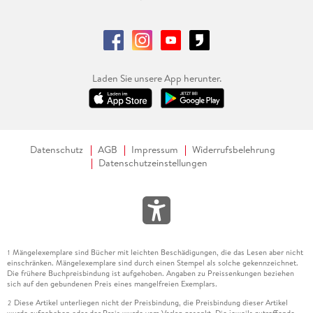
Laden Sie unsere App herunter.
Datenschutz
AGB
Impressum
Widerrufsbelehrung
Datenschutzeinstellungen
Mängelexemplare sind Bücher mit leichten Beschädigungen, die das Lesen aber nicht
1
einschränken. Mängelexemplare sind durch einen Stempel als solche gekennzeichnet.
Die frühere Buchpreisbindung ist aufgehoben. Angaben zu Preissenkungen beziehen
sich auf den gebundenen Preis eines mangelfreien Exemplars.
Diese Artikel unterliegen nicht der Preisbindung, die Preisbindung dieser Artikel
2
wurde aufgehoben oder der Preis wurde vom Verlag gesenkt. Die jeweils zutreffende