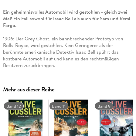
Ein geheimnisvolles Automobil wird gestohlen - gleich zwei
Mal! Ein Fall sowohl für Isaac Bell als auch für Sam und Remi
Fargo.
1906: Der Grey Ghost, ein bahnbrechender Prototyp von
Rolls-Royce, wird gestohlen. Kein Geringerer als der
berühmte amerikanische Detektiv Isaac Bell spührt das
kostbare Automobil auf und kann es den rechtmäßigen
Besitzern zurückbringen.
Heute: Der berühmte Oldtimer Grey Ghost wird auf ähnlich
spektakuläre Weise gestohlen wie zu Beginn des vergangenen
Jahrhunderts. Die Schatzjäger Sam und Remi Fargo
Mehr aus dieser Reihe
beschließen, ihn aufzuspüren. Doch bald ahnen sie, dass es
um weit mehr geht, als nur um ein Auto. Denn kein noch so
verrückter Sammler würde dafür morden - oder?
Band 12
Band 11
Band 9
Archäologie, Action und Humor für Indiana-Jones-Fans!
Verpassen Sie kein Abenteuer des Schatzjäger-Ehepaars Sam und
Remi Fargo. Alle Romane sind einzeln lesbar.