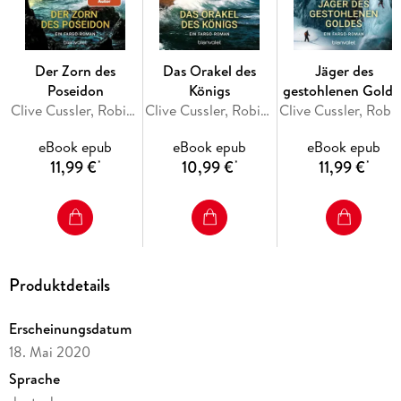
Der Zorn des
Das Orakel des
Jäger des
Poseidon
Königs
gestohlenen Golde
Clive Cussler, Robin Burcell
Clive Cussler, Robin Burcell
Clive Cussler, Robi
eBook epub
eBook epub
eBook epub
11,99 €
10,99 €
11,99 €
*
*
*
Produktdetails
Erscheinungsdatum
18. Mai 2020
Sprache