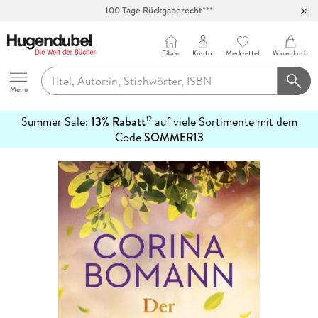
100 Tage Rückgaberecht***
Abholung in über 100 Filialen
Filiale
Konto
Merkzettel
Warenkorb
Hugendubel
Menu
Summer Sale:
13% Rabatt
auf viele Sortimente mit dem
12
mehr
Code
SOMMER13
erfahren