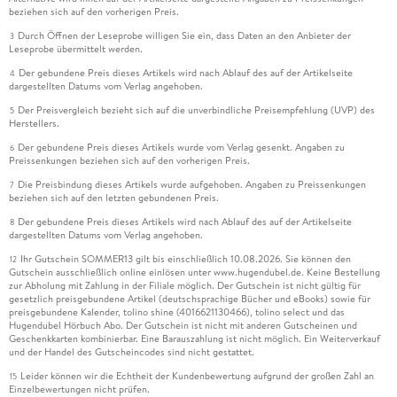
beziehen sich auf den vorherigen Preis.
Durch Öffnen der Leseprobe willigen Sie ein, dass Daten an den Anbieter der
3
Leseprobe übermittelt werden.
Der gebundene Preis dieses Artikels wird nach Ablauf des auf der Artikelseite
4
dargestellten Datums vom Verlag angehoben.
Der Preisvergleich bezieht sich auf die unverbindliche Preisempfehlung (UVP) des
5
Herstellers.
Der gebundene Preis dieses Artikels wurde vom Verlag gesenkt. Angaben zu
6
Preissenkungen beziehen sich auf den vorherigen Preis.
Die Preisbindung dieses Artikels wurde aufgehoben. Angaben zu Preissenkungen
7
beziehen sich auf den letzten gebundenen Preis.
Der gebundene Preis dieses Artikels wird nach Ablauf des auf der Artikelseite
8
dargestellten Datums vom Verlag angehoben.
Ihr Gutschein SOMMER13 gilt bis einschließlich 10.08.2026. Sie können den
12
Gutschein ausschließlich online einlösen unter www.hugendubel.de. Keine Bestellung
zur Abholung mit Zahlung in der Filiale möglich. Der Gutschein ist nicht gültig für
gesetzlich preisgebundene Artikel (deutschsprachige Bücher und eBooks) sowie für
preisgebundene Kalender, tolino shine (4016621130466), tolino select und das
Hugendubel Hörbuch Abo. Der Gutschein ist nicht mit anderen Gutscheinen und
Geschenkkarten kombinierbar. Eine Barauszahlung ist nicht möglich. Ein Weiterverkauf
und der Handel des Gutscheincodes sind nicht gestattet.
Leider können wir die Echtheit der Kundenbewertung aufgrund der großen Zahl an
15
Einzelbewertungen nicht prüfen.