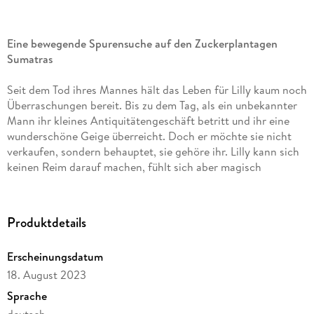
Eine bewegende Spurensuche auf den Zuckerplantagen
Sumatras
Seit dem Tod ihres Mannes hält das Leben für Lilly kaum noch
Überraschungen bereit. Bis zu dem Tag, als ein unbekannter
Mann ihr kleines Antiquitätengeschäft betritt und ihr eine
wunderschöne Geige überreicht. Doch er möchte sie nicht
verkaufen, sondern behauptet, sie gehöre ihr. Lilly kann sich
keinen Reim darauf machen, fühlt sich aber magisch
angezogen von dem Instrument - welche Bedeutung wohl die
eingebrannte Rose auf der Rückseite hat? Und das
Notenblatt im Geigenkasten? Fasziniert beschließt sie, das
Produktdetails
Geheimnis der Violine aufzuspüren. Ihre Suche führt sie und
ihre beste Freundin Ellen über London nach Sumatra, wo sie
Erscheinungsdatum
in die Farben und Klänge Indonesiens eintauchen. Begleitet
18. August 2023
werden sie von dem Musikexperten Gabriel Thornton, der mit
jedem Hinweis ein immer größeres Interesse an der
Sprache
mysteriösen Geige entwickelt - und auch an Lilly . . .