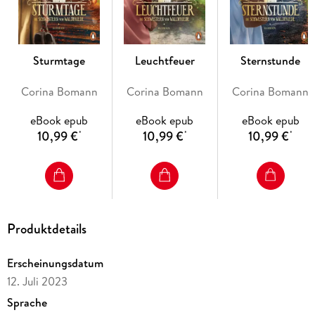
Geschichte der Berliner Waldfriede-Klinik.
Entdecken Sie die weiteren Bände der mitreißenden
Waldfriede-Saga:
Sturmtage
Leuchtfeuer
Sternstunde
1. Sternstunde. Die Schwestern vom Waldfriede
Corina Bomann
Corina Bomann
Corina Bomann
2. Leuchtfeuer. Die Schwestern vom Waldfriede
3. Sturmtage. Die Schwestern vom Waldfriede
eBook epub
eBook epub
eBook epub
4. Wunderzeit. Die Schwestern vom Waldfriede
10,99 €
10,99 €
10,99 €
*
*
*
Alle Bände der Saga sind auch einzeln lesbar.
Produktdetails
Erscheinungsdatum
12. Juli 2023
Sprache