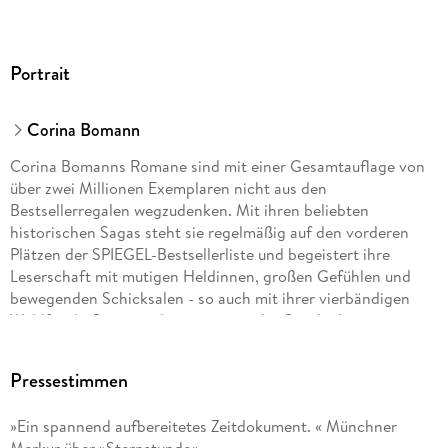
Portrait
Corina Bomann
Corina Bomanns Romane sind mit einer Gesamtauflage von
über zwei Millionen Exemplaren nicht aus den
Bestsellerregalen wegzudenken. Mit ihren beliebten
historischen Sagas steht sie regelmäßig auf den vorderen
Plätzen der SPIEGEL-Bestsellerliste und begeistert ihre
Leserschaft mit mutigen Heldinnen, großen Gefühlen und
bewegenden Schicksalen - so auch mit ihrer vierbändigen
Waldfriede-Saga um die ereignisreiche Geschichte eines
Berliner Krankenhauses und ihrer neuen Dilogie 'Die Frauen
vom Rosenhag', die die Leserinnen nach Schweden entführt.
Pressestimmen
»Ein spannend aufbereitetes Zeitdokument. « Münchner
Merkur über »Sternstunde«