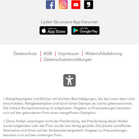
Laden Sie unsere App herunter.
Datenschutz
AGB
Impressum
Widerrufsbelehrung
Datenschutzeinstellungen
Mängelexemplare sind Bücher mit leichten Beschädigungen, die das Lesen aber nicht
1
einschränken. Mängelexemplare sind durch einen Stempel als solche gekennzeichnet.
Die frühere Buchpreisbindung ist aufgehoben. Angaben zu Preissenkungen beziehen
sich auf den gebundenen Preis eines mangelfreien Exemplars.
Diese Artikel unterliegen nicht der Preisbindung, die Preisbindung dieser Artikel
2
wurde aufgehoben oder der Preis wurde vom Verlag gesenkt. Die jeweils zutreffende
Alternative wird Ihnen auf der Artikelseite dargestellt. Angaben zu Preissenkungen
beziehen sich auf den vorherigen Preis.