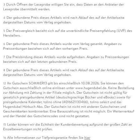
Durch Öffnen der Leseprobe willigen Sie ein, dass Daten an den Anbieter der
3
Leseprobe übermittelt werden.
Der gebundene Preis dieses Artikels wird nach Ablauf des auf der Artikelseite
4
dargestellten Datums vom Verlag angehoben.
Der Preisvergleich bezieht sich auf die unverbindliche Preisempfehlung (UVP) des
5
Herstellers.
Der gebundene Preis dieses Artikels wurde vom Verlag gesenkt. Angaben zu
6
Preissenkungen beziehen sich auf den vorherigen Preis.
Die Preisbindung dieses Artikels wurde aufgehoben. Angaben zu Preissenkungen
7
beziehen sich auf den letzten gebundenen Preis.
Der gebundene Preis dieses Artikels wird nach Ablauf des auf der Artikelseite
8
dargestellten Datums vom Verlag angehoben.
Ihr Gutschein SOMMER13 gilt bis einschließlich 10.08.2026. Sie können den
12
Gutschein ausschließlich online einlösen unter www.hugendubel.de. Keine Bestellung
zur Abholung mit Zahlung in der Filiale möglich. Der Gutschein ist nicht gültig für
gesetzlich preisgebundene Artikel (deutschsprachige Bücher und eBooks) sowie für
preisgebundene Kalender, tolino shine (4016621130466), tolino select und das
Hugendubel Hörbuch Abo. Der Gutschein ist nicht mit anderen Gutscheinen und
Geschenkkarten kombinierbar. Eine Barauszahlung ist nicht möglich. Ein Weiterverkauf
und der Handel des Gutscheincodes sind nicht gestattet.
Leider können wir die Echtheit der Kundenbewertung aufgrund der großen Zahl an
15
Einzelbewertungen nicht prüfen.
Alle Informationen zur Tiefpreisgarantie finden Sie
hier
16