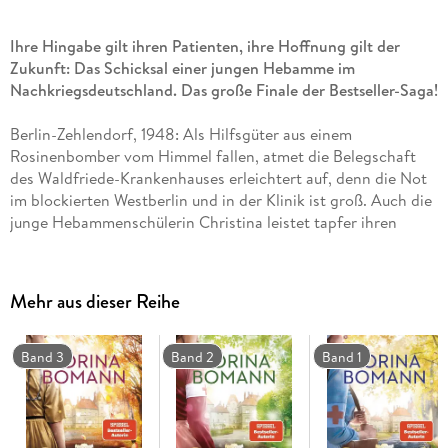
Ihre Hingabe gilt ihren Patienten, ihre Hoffnung gilt der
Zukunft: Das Schicksal einer jungen Hebamme im
Nachkriegsdeutschland. Das große Finale der Bestseller-Saga!
Berlin-Zehlendorf, 1948: Als Hilfsgüter aus einem
Rosinenbomber vom Himmel fallen, atmet die Belegschaft
des Waldfriede-Krankenhauses erleichtert auf, denn die Not
im blockierten Westberlin und in der Klinik ist groß. Auch die
junge Hebammenschülerin Christina leistet tapfer ihren
Dienst und umsorgt ihre kleinen Patienten. Ihre Arbeit auf
der Kinderstation erfüllt sie mit tiefem Stolz und vermag den
Schmerz über ihren im Krieg gefallenen Vater und Bruder zu
Mehr aus dieser Reihe
lindern. Als sie sich Hals über Kopf in den Mechaniker Peter
verliebt, schöpft Christina zum ersten Mal Hoffnung auf eine
glücklichere Zukunft - bis Peter ihr einen waghalsigen Plan
Band 3
Band 2
Band 1
verkündet, der ihn das Leben kosten kann. Und er ist nicht
der Einzige, um dessen Wohl Christina fürchten muss . . .
Nach wahren Begebenheiten: Inspiriert von der Chronik einer
Krankenschwester erzählt Erfolgsautorin Corina Bomann die