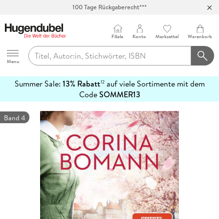
100 Tage Rückgaberecht***
Abholung in über 100 Filialen
Filiale
Konto
Merkzettel
Warenkorb
Hugendubel
Menu
Summer Sale:
13% Rabatt
auf viele Sortimente mit dem
12
mehr
Code
SOMMER13
erfahren
Band 4