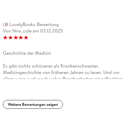
LovelyBooks-Bewertung
Von Nira_cole
am
03.12.2025
Geschichte der Medizin
Es gibt nichts schöneres als Krankenschwester,
Medizingeschichte von früheren Jahren zu lesen. Und vor
allem wenn auch noch wahre Begebenheiten eingeflochten
wurden. Es ist so schön geschrieben und man kommt gut mit,
auch ohne Vorkenntnisse. Von der Entstehung des Baus bis
hin zum Ende. Wirklich schön und Historisch. alle Bände sind
gelungen.
Weitere Bewertungen zeigen