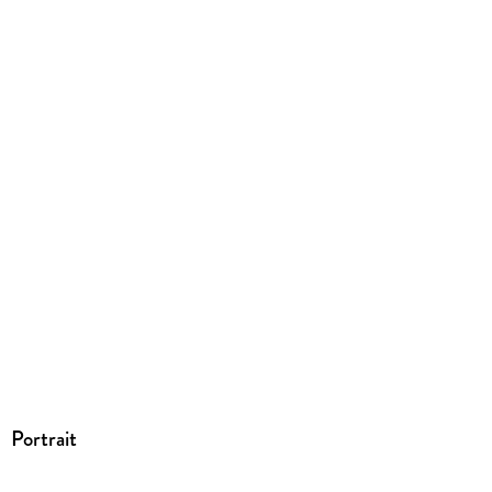
ISBN
9790700423025
Portrait