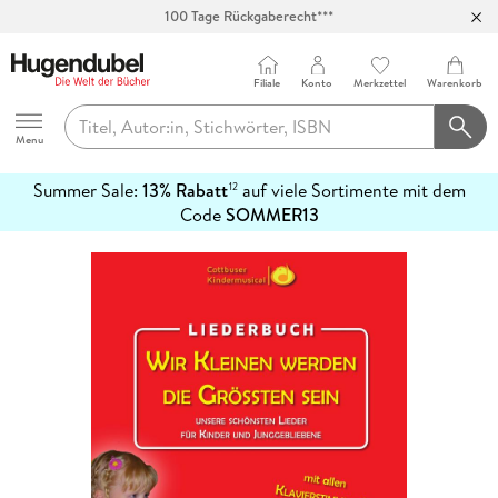
100 Tage Rückgaberecht***
Abholung in über 100 Filialen
Filiale
Konto
Merkzettel
Warenkorb
Hugendubel
Menu
Summer Sale:
13% Rabatt
auf viele Sortimente mit dem
12
mehr
Code
SOMMER13
erfahren