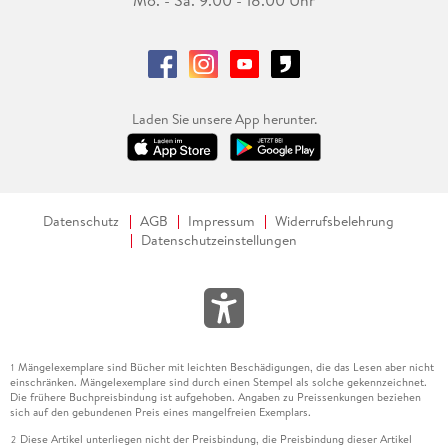
Mo. - Sa. 9.00 - 18.00 Uhr
Laden Sie unsere App herunter.
Datenschutz
AGB
Impressum
Widerrufsbelehrung
Datenschutzeinstellungen
Mängelexemplare sind Bücher mit leichten Beschädigungen, die das Lesen aber nicht
1
einschränken. Mängelexemplare sind durch einen Stempel als solche gekennzeichnet.
Die frühere Buchpreisbindung ist aufgehoben. Angaben zu Preissenkungen beziehen
sich auf den gebundenen Preis eines mangelfreien Exemplars.
Diese Artikel unterliegen nicht der Preisbindung, die Preisbindung dieser Artikel
2