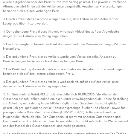
wurde aufgehoben oder der Preis wurde vom Verlag gesenkt. Die jeweils zutreffende
Alternative wird Ihnen auf der Artikelseite dargestellt. Angaben zu Preissenkungen
beziehen sich auf den vorherigen Preis.
Durch Öffnen der Leseprobe willigen Sie ein, dass Daten an den Anbieter der
3
Leseprobe übermittelt werden.
Der gebundene Preis dieses Artikels wird nach Ablauf des auf der Artikelseite
4
dargestellten Datums vom Verlag angehoben.
Der Preisvergleich bezieht sich auf die unverbindliche Preisempfehlung (UVP) des
5
Herstellers.
Der gebundene Preis dieses Artikels wurde vom Verlag gesenkt. Angaben zu
6
Preissenkungen beziehen sich auf den vorherigen Preis.
Die Preisbindung dieses Artikels wurde aufgehoben. Angaben zu Preissenkungen
7
beziehen sich auf den letzten gebundenen Preis.
Der gebundene Preis dieses Artikels wird nach Ablauf des auf der Artikelseite
8
dargestellten Datums vom Verlag angehoben.
Ihr Gutschein SOMMER13 gilt bis einschließlich 10.08.2026. Sie können den
12
Gutschein ausschließlich online einlösen unter www.hugendubel.de. Keine Bestellung
zur Abholung mit Zahlung in der Filiale möglich. Der Gutschein ist nicht gültig für
gesetzlich preisgebundene Artikel (deutschsprachige Bücher und eBooks) sowie für
preisgebundene Kalender, tolino shine (4016621130466), tolino select und das
Hugendubel Hörbuch Abo. Der Gutschein ist nicht mit anderen Gutscheinen und
Geschenkkarten kombinierbar. Eine Barauszahlung ist nicht möglich. Ein Weiterverkauf
und der Handel des Gutscheincodes sind nicht gestattet.
Leider können wir die Echtheit der Kundenbewertung aufgrund der großen Zahl an
15