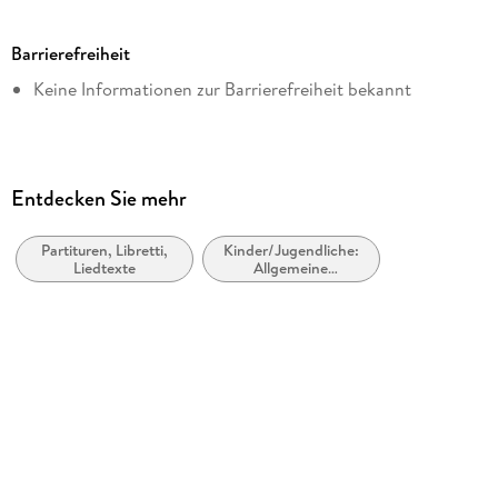
Dateigröße
19,30 MB
Barrierefreiheit
Autor/Autorin
Keine Informationen zur Barrierefreiheit bekannt
Cottbuser Kindermusical, Torsten Karow, Manja Zibula
Verlag/Hersteller
MuSingal Verlag
Originalsprache
Entdecken Sie mehr
deutsch
Partituren, Libretti,
Kinder/Jugendliche:
Kopierschutz
Liedtexte
Allgemeine
mit Wasserzeichen versehen
Interessen:
Liederbücher, Gesang
Family Sharing
Ja
Produktart
EBOOK
Dateiformat
EPUB