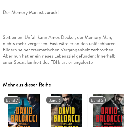
Seit einem Unfall kann Amos Decker, der Memory Man,
nichts mehr vergessen. Fast wäre er an den unlöschbaren
Bildern seiner traumatischen Vergangenheit zerbrochen.
Aber nun hat er ein neues Lebensziel gefunden: Innerhalb
einer Spezialeinheit des FBI klärt er ungelöste
Schwerverbrechen. In seinem ersten Fall geht es um Melvin
Mars, der seit zwanzig Jahren in der Todeszelle sitzt. Er soll
seine eigenen Eltern ermordet haben. Doch Stunden vor
Mehr aus dieser Reihe
seiner geplanten Exekution taucht ein Mann auf und
behauptet, der Schuldige zu sein. Kann Decker ihm glauben?
Ist Melvin Mars unschuldig und muss vor der Todesstrafe
Band 7
Band 6
Band 5
bewahrt werden? Oder wird ein hochgefährlicher Mörder auf
freien Fuß gesetzt? Als ein Mitglied aus Deckers Team
plötzlich spurlos verschwindet, zeigt sich bald, dass der Fall
eine noch viel tiefergehende gesellschaftliche Sprengkraft