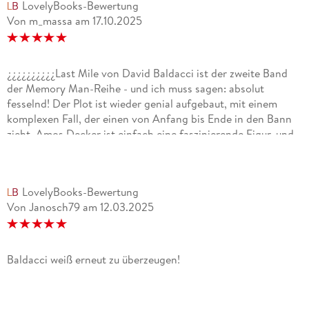
LovelyBooks-Bewertung
Von m_massa
am
17.10.2025
¿¿¿¿¿¿¿¿¿¿Last Mile von David Baldacci ist der zweite Band
der Memory Man-Reihe - und ich muss sagen: absolut
fesselnd! Der Plot ist wieder genial aufgebaut, mit einem
komplexen Fall, der einen von Anfang bis Ende in den Bann
zieht. Amos Decker ist einfach eine faszinierende Figur, und
ich liebe, wie Baldacci es schafft, Spannung, Emotion und
Rätsel perfekt zu verbinden.Die Auflösung ist einfach mega -
überraschend, clever und rundet die Geschichte großartig ab.
LovelyBooks-Bewertung
Für mich einer der besten Teile der Reihe bisher. Wer auf
Von Janosch79
am
12.03.2025
intelligente Thriller mit Tiefgang steht, wird hier definitiv
nicht enttäuscht!
Baldacci weiß erneut zu überzeugen!