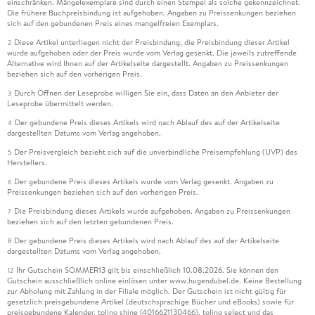
einschränken. Mängelexemplare sind durch einen Stempel als solche gekennzeichnet.
Die frühere Buchpreisbindung ist aufgehoben. Angaben zu Preissenkungen beziehen
sich auf den gebundenen Preis eines mangelfreien Exemplars.
Diese Artikel unterliegen nicht der Preisbindung, die Preisbindung dieser Artikel
2
wurde aufgehoben oder der Preis wurde vom Verlag gesenkt. Die jeweils zutreffende
Alternative wird Ihnen auf der Artikelseite dargestellt. Angaben zu Preissenkungen
beziehen sich auf den vorherigen Preis.
Durch Öffnen der Leseprobe willigen Sie ein, dass Daten an den Anbieter der
3
Leseprobe übermittelt werden.
Der gebundene Preis dieses Artikels wird nach Ablauf des auf der Artikelseite
4
dargestellten Datums vom Verlag angehoben.
Der Preisvergleich bezieht sich auf die unverbindliche Preisempfehlung (UVP) des
5
Herstellers.
Der gebundene Preis dieses Artikels wurde vom Verlag gesenkt. Angaben zu
6
Preissenkungen beziehen sich auf den vorherigen Preis.
Die Preisbindung dieses Artikels wurde aufgehoben. Angaben zu Preissenkungen
7
beziehen sich auf den letzten gebundenen Preis.
Der gebundene Preis dieses Artikels wird nach Ablauf des auf der Artikelseite
8
dargestellten Datums vom Verlag angehoben.
Ihr Gutschein SOMMER13 gilt bis einschließlich 10.08.2026. Sie können den
12
Gutschein ausschließlich online einlösen unter www.hugendubel.de. Keine Bestellung
zur Abholung mit Zahlung in der Filiale möglich. Der Gutschein ist nicht gültig für
gesetzlich preisgebundene Artikel (deutschsprachige Bücher und eBooks) sowie für
preisgebundene Kalender, tolino shine (4016621130466), tolino select und das