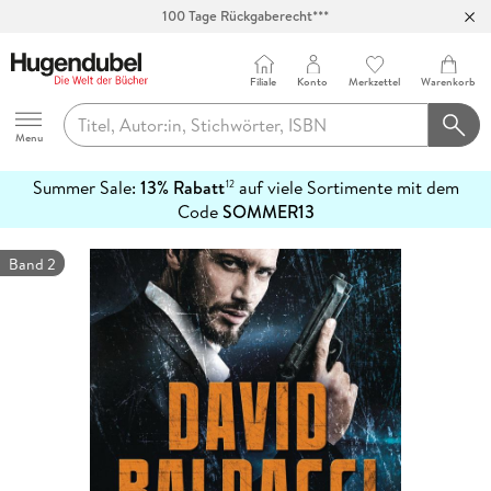
100 Tage Rückgaberecht***
Abholung in über 100 Filialen
Filiale
Konto
Merkzettel
Warenkorb
Hugendubel
Menu
Summer Sale:
13% Rabatt
auf viele Sortimente mit dem
12
mehr
Code
SOMMER13
erfahren
Band 2