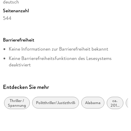
deutsch
Seitenanzahl
544
Dateigröße
2,26 MB
Barrierefreiheit
Reihe
Keine Informationen zur Barrierefreiheit bekannt
Memory Man, 2
Keine Barrierefreiheitsfunktionen des Lesesystems
Autor/Autorin
deaktiviert
David Baldacci
Weitere Hinweise:
Übersetzung
https://www.penguin.de/barrierefreiheit,
Uwe Anton, Norbert Jakober
Entdecken Sie mehr
barrierefreiheit@penguinrandomhouse.de
Verlag/Hersteller
Penguin Random House
Thriller /
ca.
Politthriller/Justizthriller
Alabama
Spannung
2010
Originaltitel
bis
ca.
The Last Mile
2019
Originalsprache