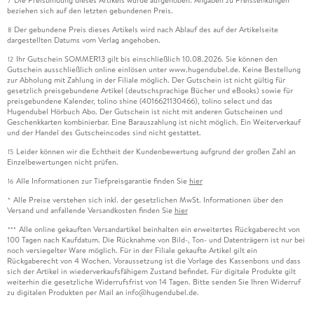
Die Preisbindung dieses Artikels wurde aufgehoben. Angaben zu Preissenkungen
7
beziehen sich auf den letzten gebundenen Preis.
Der gebundene Preis dieses Artikels wird nach Ablauf des auf der Artikelseite
8
dargestellten Datums vom Verlag angehoben.
Ihr Gutschein SOMMER13 gilt bis einschließlich 10.08.2026. Sie können den
12
Gutschein ausschließlich online einlösen unter www.hugendubel.de. Keine Bestellung
zur Abholung mit Zahlung in der Filiale möglich. Der Gutschein ist nicht gültig für
gesetzlich preisgebundene Artikel (deutschsprachige Bücher und eBooks) sowie für
preisgebundene Kalender, tolino shine (4016621130466), tolino select und das
Hugendubel Hörbuch Abo. Der Gutschein ist nicht mit anderen Gutscheinen und
Geschenkkarten kombinierbar. Eine Barauszahlung ist nicht möglich. Ein Weiterverkauf
und der Handel des Gutscheincodes sind nicht gestattet.
Leider können wir die Echtheit der Kundenbewertung aufgrund der großen Zahl an
15
Einzelbewertungen nicht prüfen.
Alle Informationen zur Tiefpreisgarantie finden Sie
hier
16
Alle Preise verstehen sich inkl. der gesetzlichen MwSt. Informationen über den
*
Versand und anfallende Versandkosten finden Sie
hier
Alle online gekauften Versandartikel beinhalten ein erweitertes Rückgaberecht von
***
100 Tagen nach Kaufdatum. Die Rücknahme von Bild-, Ton- und Datenträgern ist nur bei
noch versiegelter Ware möglich. Für in der Filiale gekaufte Artikel gilt ein
Rückgaberecht von 4 Wochen. Voraussetzung ist die Vorlage des Kassenbons und dass
sich der Artikel in wiederverkaufsfähigem Zustand befindet. Für digitale Produkte gilt
weiterhin die gesetzliche Widerrufsfrist von 14 Tagen. Bitte senden Sie Ihren Widerruf
zu digitalen Produkten per Mail an info@hugendubel.de.