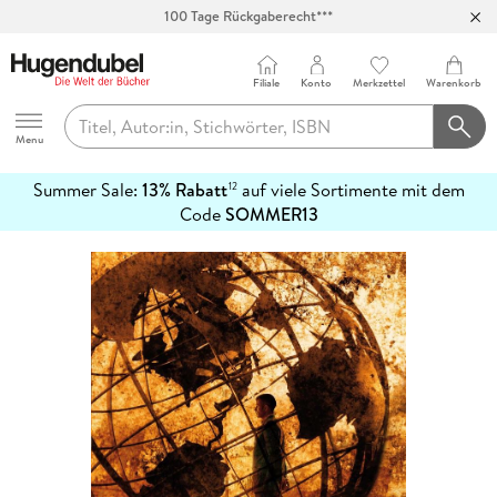
100 Tage Rückgaberecht***
Abholung in über 100 Filialen
Filiale
Konto
Merkzettel
Warenkorb
Hugendubel
Menu
Summer Sale:
13% Rabatt
auf viele Sortimente mit dem
12
mehr
Code
SOMMER13
erfahren