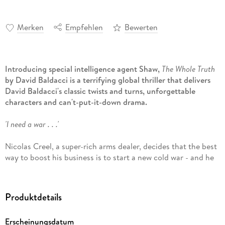
Merken
Empfehlen
Bewerten
Introducing special intelligence agent Shaw,
The Whole Truth
by David Baldacci is a terrifying global thriller that delivers
David Baldacci's classic twists and turns, unforgettable
characters and can't-put-it-down drama.
'I need a war . . .'
Nicolas Creel, a super-rich arms dealer, decides that the best
way to boost his business is to start a new cold war - and he
won't let anything or anyone get in his way.
As international tensions rise and the superpowers line up
Produktdetails
against each other, the lives of three very different people
will never be the same again. As intelligence agent Shaw,
Erscheinungsdatum
academic Anna Fischer and ambitious journalist Katie James