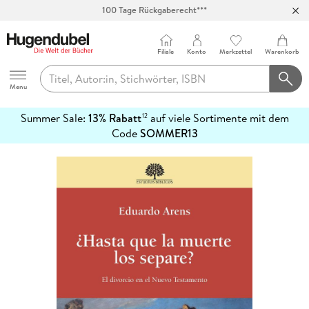
100 Tage Rückgaberecht***
Abholung in über 100 Filialen
Filiale
Konto
Merkzettel
Warenkorb
Hugendubel
Menu
Summer Sale:
13% Rabatt
auf viele Sortimente mit dem
12
mehr
Code
SOMMER13
erfahren