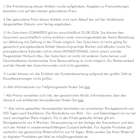
Die Preisbindung dieses Artikels wurde aufgehoben. Angaben zu Preissenkungen
7
beziehen sich auf den letzten gebundenen Preis.
Der gebundene Preis dieses Artikels wird nach Ablauf des auf der Artikelseite
8
dargestellten Datums vom Verlag angehoben.
Ihr Gutschein SOMMER13 gilt bis einschließlich 10.08.2026. Sie können den
12
Gutschein ausschließlich online einlösen unter www.hugendubel.de. Keine Bestellung
zur Abholung mit Zahlung in der Filiale möglich. Der Gutschein ist nicht gültig für
gesetzlich preisgebundene Artikel (deutschsprachige Bücher und eBooks) sowie für
preisgebundene Kalender, tolino shine (4016621130466), tolino select und das
Hugendubel Hörbuch Abo. Der Gutschein ist nicht mit anderen Gutscheinen und
Geschenkkarten kombinierbar. Eine Barauszahlung ist nicht möglich. Ein Weiterverkauf
und der Handel des Gutscheincodes sind nicht gestattet.
Leider können wir die Echtheit der Kundenbewertung aufgrund der großen Zahl an
15
Einzelbewertungen nicht prüfen.
Alle Informationen zur Tiefpreisgarantie finden Sie
hier
16
Alle Preise verstehen sich inkl. der gesetzlichen MwSt. Informationen über den
*
Versand und anfallende Versandkosten finden Sie
hier
Alle online gekauften Versandartikel beinhalten ein erweitertes Rückgaberecht von
***
100 Tagen nach Kaufdatum. Die Rücknahme von Bild-, Ton- und Datenträgern ist nur bei
noch versiegelter Ware möglich. Für in der Filiale gekaufte Artikel gilt ein
Rückgaberecht von 4 Wochen. Voraussetzung ist die Vorlage des Kassenbons und dass
sich der Artikel in wiederverkaufsfähigem Zustand befindet. Für digitale Produkte gilt
weiterhin die gesetzliche Widerrufsfrist von 14 Tagen. Bitte senden Sie Ihren Widerruf
zu digitalen Produkten per Mail an info@hugendubel.de.