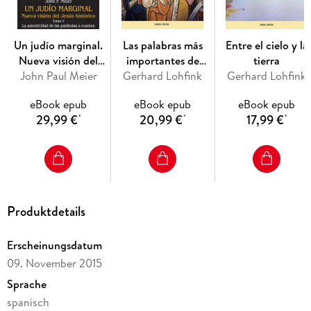
Un judío marginal.
Las palabras más
Entre el cielo y la
Nueva visión del
importantes de
tierra
Jesús histórico V
John Paul Meier
Gerhard Lohfink
Jesús
Gerhard Lohfink
eBook epub
eBook epub
eBook epub
29,99 €
20,99 €
17,99 €
*
*
*
Produktdetails
Erscheinungsdatum
09. November 2015
Sprache
spanisch