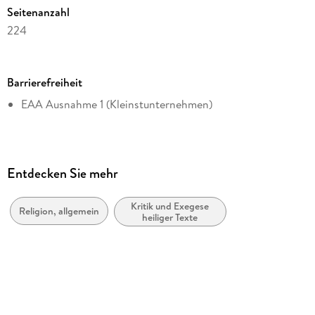
Seitenanzahl
224
Dateigröße
0,56 MB
Barrierefreiheit
Altersempfehlung
EAA Ausnahme 1 (Kleinstunternehmen)
von 9 bis 99 Jahren
Reihe
Estudios Bíblicos
Autor/Autorin
Entdecken Sie mehr
Eduardo Arens
Kritik und Exegese
Verlag/Hersteller
Religion, allgemein
heiliger Texte
Editorial Verbo Divino
Kopierschutz
mit Adobe-DRM-Kopierschutz
Family Sharing
Ja