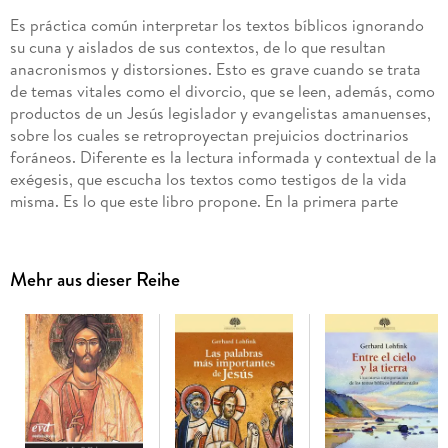
Es práctica común interpretar los textos bíblicos ignorando
su cuna y aislados de sus contextos, de lo que resultan
anacronismos y distorsiones. Esto es grave cuando se trata
de temas vitales como el divorcio, que se leen, además, como
productos de un Jesús legislador y evangelistas amanuenses,
sobre los cuales se retroproyectan prejuicios doctrinarios
foráneos. Diferente es la lectura informada y contextual de la
exégesis, que escucha los textos como testigos de la vida
misma. Es lo que este libro propone. En la primera parte
Eduardo Arens se centra en los condicionamientos
socioculturales en los tiempos bíblicos. Acto seguido procede
a un estudio crítico de los pasajes bíblicos que hablan de
Mehr aus dieser Reihe
divorcio. Finalmente, consciente del cambio de paradigmas,
pregunta en clave comunicativa por su traducción para el
mundo postmoderno.