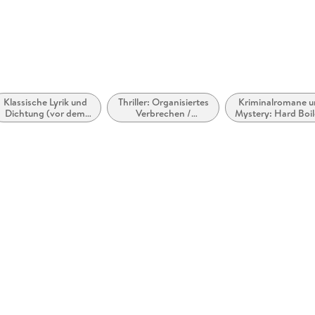
abe
 dargestellt
Klassische Lyrik und
Thriller: Organisiertes
Kriminalromane 
möglich
Dichtung (vor dem
Verbrechen /
Mystery: Hard Boil
20. Jahrhundert)
Bandenkriminalität
Roman noir
rund
zugänglich