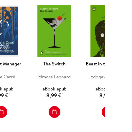
ht Manager
The Switch
Beast in the Shadows
le Carré
Elmore Leonard
Edogawa Rampo
k epub
eBook epub
eBook epub
99 €
8,99 €
8,99 €
*
*
*