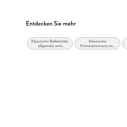
Logische Lesereihenfolge eingehalten
Seitenzahlen entsprechen der gedruckten Ausg
Sprachkennzeichnung vorhanden
Entdecken Sie mehr
Inhalt auch ohne Farbwahrnehmung verständlich
Hoher Farbkontrast für bessere Lesbarkeit
Klassische Belletristik:
Klassische
Navigation über vorherige/nächste Abschnitte 
allgemein und
Kriminalromane und
literarisch
Mystery
ARIA-Rollen vorhanden
Landmark-Navigation vorhanden
Alle Texte können angepasst werden
Sehr hoher Kontrast zwischen Text und Hinterg
Links sind eindeutig beschrieben
Alle relevanten Inhalte sind über Screenreader 
Entspricht der Vorgabe WCAG v2.2
Entspricht der Vorgabe WCAG Level AAA
Weitere Hinweise: https://daisy.github.io/ace