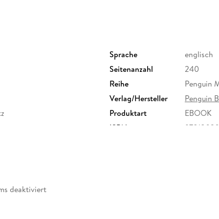
Sprache
englisch
Seitenanzahl
240
Reihe
Penguin M
Verlag/Hersteller
Penguin B
tz
Produktart
EBOOK
ISBN
97818020
ms deaktiviert