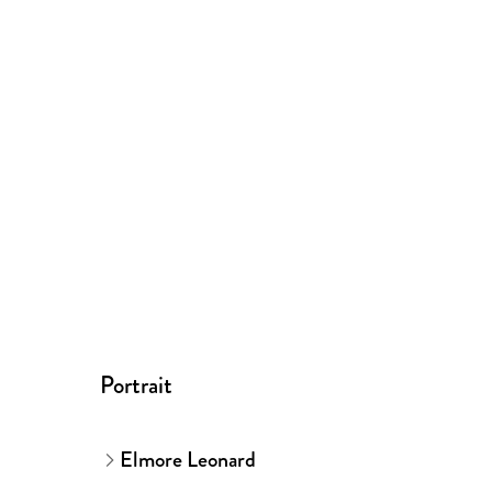
<br/>https://www.penguin.co.uk/accessibility
<br/>accessiblefilesrequests@penguinrandomh
Portrait
Elmore Leonard