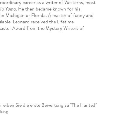
aordinary career as a writer of Westerns, most
 To Yuma
. He then became known for his
 in Michigan or Florida. A master of funny and
ulable. Leonard received the Lifetime
ster Award from the Mystery Writers of
eiben Sie die erste Bewertung zu "The Hunted"
dung.