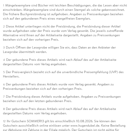
Mängelexemplare sind Bücher mit leichten Beschädigungen, die das Lesen aber nicht
1
einschränken. Mängelexemplare sind durch einen Stempel als solche gekennzeichnet.
Die frühere Buchpreisbindung ist aufgehoben. Angaben zu Preissenkungen beziehen
sich auf den gebundenen Preis eines mangelfreien Exemplars.
Diese Artikel unterliegen nicht der Preisbindung, die Preisbindung dieser Artikel
2
wurde aufgehoben oder der Preis wurde vom Verlag gesenkt. Die jeweils zutreffende
Alternative wird Ihnen auf der Artikelseite dargestellt. Angaben zu Preissenkungen
beziehen sich auf den vorherigen Preis.
Durch Öffnen der Leseprobe willigen Sie ein, dass Daten an den Anbieter der
3
Leseprobe übermittelt werden.
Der gebundene Preis dieses Artikels wird nach Ablauf des auf der Artikelseite
4
dargestellten Datums vom Verlag angehoben.
Der Preisvergleich bezieht sich auf die unverbindliche Preisempfehlung (UVP) des
5
Herstellers.
Der gebundene Preis dieses Artikels wurde vom Verlag gesenkt. Angaben zu
6
Preissenkungen beziehen sich auf den vorherigen Preis.
Die Preisbindung dieses Artikels wurde aufgehoben. Angaben zu Preissenkungen
7
beziehen sich auf den letzten gebundenen Preis.
Der gebundene Preis dieses Artikels wird nach Ablauf des auf der Artikelseite
8
dargestellten Datums vom Verlag angehoben.
Ihr Gutschein SOMMER13 gilt bis einschließlich 10.08.2026. Sie können den
12
Gutschein ausschließlich online einlösen unter www.hugendubel.de. Keine Bestellung
zur Abholung mit Zahlung in der Filiale möglich. Der Gutschein ist nicht gültig für