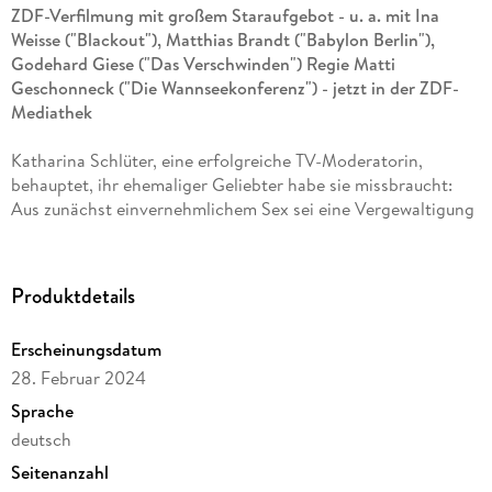
ZDF-Verfilmung mit großem Staraufgebot - u. a. mit Ina
Weisse ("Blackout"), Matthias Brandt ("Babylon Berlin"),
Godehard Giese ("Das Verschwinden") Regie Matti
Geschonneck ("Die Wannseekonferenz") - jetzt in der ZDF-
Mediathek
Katharina Schlüter, eine erfolgreiche TV-Moderatorin,
behauptet, ihr ehemaliger Geliebter habe sie missbraucht:
Aus zunächst einvernehmlichem Sex sei eine Vergewaltigung
geworden. In dem Strafprozess steht Aussage gegen Aussage
- ein Dilemma, das eine ungeheure Sprengkraft entfaltet.
Denn über die berufliche und private Zukunft zweier
Produktdetails
Menschen hinaus, geht es um nichts weniger als um die
Werte, aber auch Vorurteile, die uns als Gesellschaft
Erscheinungsdatum
ausmachen.
28. Februar 2024
Sprache
deutsch
Seitenanzahl