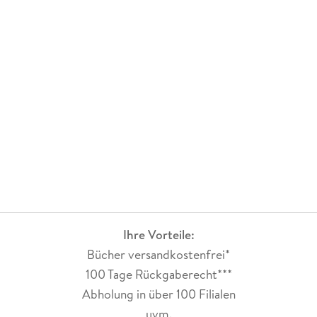
das Gefühl, mit im Gerichtssaal zu sitzen und der
Verhandlung beizuwohnen: Ich hörte die eine Aussage und
dachte"ja, das stimmt, das könnte so gewesen sein"und dann
hörte ich die Gegenpartei und dachte wiederum"ja, auch das
könnte genau so gewesen sein". Ich schwankte somit bis
zuletzt, denn es gab immer wieder ein Für und Wider den
Angeklagten. Der Ausgang der Geschichte war überraschend
- mehr verrate ich aber nicht! Von mir gibt es 5 Sterne.
Ihre Vorteile:
Bücher versandkostenfrei*
100 Tage Rückgaberecht***
Abholung in über 100 Filialen
uvm.