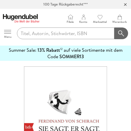
100 Tage Rückgaberecht***
Abholung in über 100 Filialen
Filiale
Konto
Merkzettel
Warenkorb
Hugendubel
Menu
Summer Sale:
13% Rabatt
auf viele Sortimente mit dem
12
mehr
Code
SOMMER13
erfahren