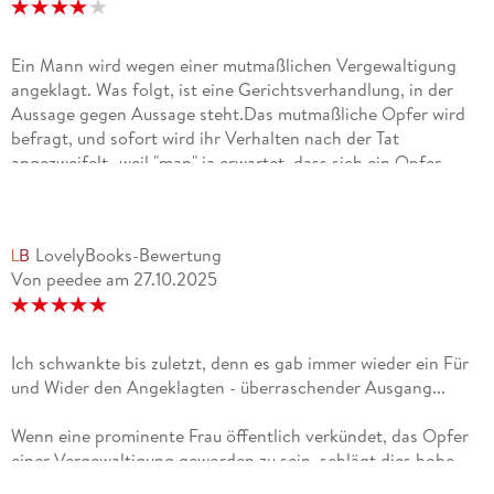
Ein Mann wird wegen einer mutmaßlichen Vergewaltigung
angeklagt. Was folgt, ist eine Gerichtsverhandlung, in der
Aussage gegen Aussage steht.Das mutmaßliche Opfer wird
befragt, und sofort wird ihr Verhalten nach der Tat
angezweifelt -weil "man" ja erwartet, dass sich ein Opfer
anders verhalten müsste. Zudem waren die beiden ein
Liebespaar. Weitere Zeuginnen treten auf, und auch die
Anwältinnen prägen mit ihren Einschätzungen das Bild, das
LovelyBooks-Bewertung
sich ergibt.Das Theaterstück macht wirklich wütend und
Von peedee
am
27.10.2025
zeigt, wie schwer es ist, gerecht zu urteilen, wenn
gesellschaftliche Vorstellungen und das Gesetz einem schon
eine gewisse Brille aufsetzen. Und es wird sehr deutlich,
welche Belastung Opfer auf sich nehmen müssen, nur um
Ich schwankte bis zuletzt, denn es gab immer wieder ein Für
überhaupt Gehör zu finden.Außerdem stellt das Stück die
und Wider den Angeklagten - überraschender Ausgang...
unangenehme Frage, wo Missbrauch eigentlich anfängt.Kurz,
aber ziemlich kraftvoll -ich kann es auf jeden Fall empfehlen.
Wenn eine prominente Frau öffentlich verkündet, das Opfer
einer Vergewaltigung geworden zu sein, schlägt dies hohe
Wellen. Katharina Schlüter, erfolgreiche TV-Moderatorin,