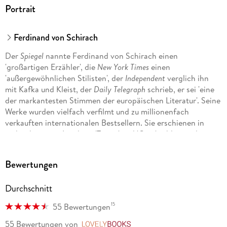
Portrait
Ferdinand von Schirach
Der
Spiegel
nannte Ferdinand von Schirach einen
'großartigen Erzähler', die
New York Times
einen
'außergewöhnlichen Stilisten', der
Independent
verglich ihn
mit Kafka und Kleist, der
Daily Telegraph
schrieb, er sei 'eine
der markantesten Stimmen der europäischen Literatur'. Seine
Werke wurden vielfach verfilmt und zu millionenfach
verkauften internationalen Bestsellern. Sie erschienen in
mehr als vierzig Ländern. 'Terror' und 'Gott' zählen zu den
erfolgreichsten Dramen unserer Zeit, und Essaybände wie
'Die Würde des Menschen ist antastbar'
sowie die Gespräche
Bewertungen
mit Alexander Kluge 'Die Herzlichkeit der Vernunft' und
'Trotzdem' standen monatelang auf den deutschen
Durchschnitt
Bestsellerlisten. Ferdinand von Schirach wurde vielfach mit
Literaturpreisen ausgezeichnet. Zuletzt erschienen von ihm
15
55 Bewertungen
die Erzählungen 'Der stille Freund'.
55 Bewertungen
von
LovelyBooks