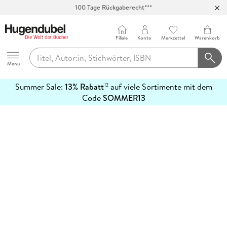
100 Tage Rückgaberecht***
Abholung in über 100 Filialen
Filiale
Konto
Merkzettel
Warenkorb
Hugendubel
Menu
Summer Sale:
13% Rabatt
auf viele Sortimente mit dem
12
mehr
Code
SOMMER13
erfahren