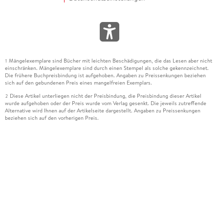
Mängelexemplare sind Bücher mit leichten Beschädigungen, die das Lesen aber nicht
1
einschränken. Mängelexemplare sind durch einen Stempel als solche gekennzeichnet.
Die frühere Buchpreisbindung ist aufgehoben. Angaben zu Preissenkungen beziehen
sich auf den gebundenen Preis eines mangelfreien Exemplars.
Diese Artikel unterliegen nicht der Preisbindung, die Preisbindung dieser Artikel
2
wurde aufgehoben oder der Preis wurde vom Verlag gesenkt. Die jeweils zutreffende
Alternative wird Ihnen auf der Artikelseite dargestellt. Angaben zu Preissenkungen
beziehen sich auf den vorherigen Preis.
Durch Öffnen der Leseprobe willigen Sie ein, dass Daten an den Anbieter der
3
Leseprobe übermittelt werden.
Der gebundene Preis dieses Artikels wird nach Ablauf des auf der Artikelseite
4
dargestellten Datums vom Verlag angehoben.
Der Preisvergleich bezieht sich auf die unverbindliche Preisempfehlung (UVP) des
5
Herstellers.
Der gebundene Preis dieses Artikels wurde vom Verlag gesenkt. Angaben zu
6
Preissenkungen beziehen sich auf den vorherigen Preis.
Die Preisbindung dieses Artikels wurde aufgehoben. Angaben zu Preissenkungen
7