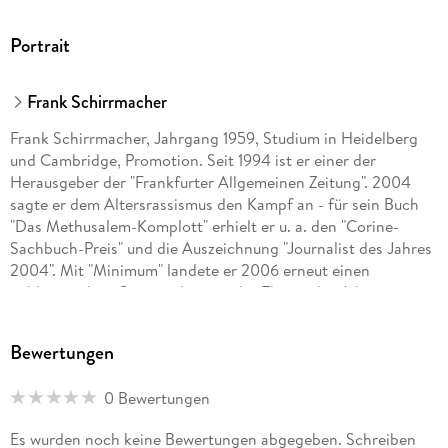
Portrait
Inhaltsverzeichnis
1;Inhalt;6 2;Die Männer;8 3;Nachwuchs;19
Frank Schirrmacher
4;Schicksalsgemeinschaft;24 5;Rollenspiele;41 5.1;Wer rettet
wen?;41 5.2;Wer beschuldigt wen?;53 5.3;Wer benachteiligt
Frank Schirrmacher, Jahrgang 1959, Studium in Heidelberg
wen?;65 5.4;Wer entmutigt wen?;73 5.5;Wer heiratet wen?;87
und Cambridge, Promotion. Seit 1994 ist er einer der
5.6;Wer spielt wen?;96 5.7;Wer informiert wen?;111 5.8;Wer
Herausgeber der "Frankfurter Allgemeinen Zeitung". 2004
trägt wen?;116 5.9;Wer vernetzt wen?;127 6;Die Frauen;133
sagte er dem Altersrassismus den Kampf an - für sein Buch
7;Erbengemeinschaft;159 8;Anmerkungen;166
"Das Methusalem-Komplott" erhielt er u. a. den "Corine-
9;Literaturverzeichnis;177 10;Danksagung;184
Sachbuch-Preis" und die Auszeichnung "Journalist des Jahres
11;Personenregister;185
2004". Mit "Minimum" landete er 2006 erneut einen
publizistischen Coup und setzte das Thema des Jahres.
Zuletzt erhielt er 2007 als erster Journalist den "Jacob-
Grimm-Preis Deutsche Sprache" und wurde 2009 mit dem
Bewertungen
"Ludwig-Börne-Preis" ausgezeichnet. Frank Schirrmacher lebt
in Frankfurt und Potsdam.
0 Bewertungen
Es wurden noch keine Bewertungen abgegeben. Schreiben