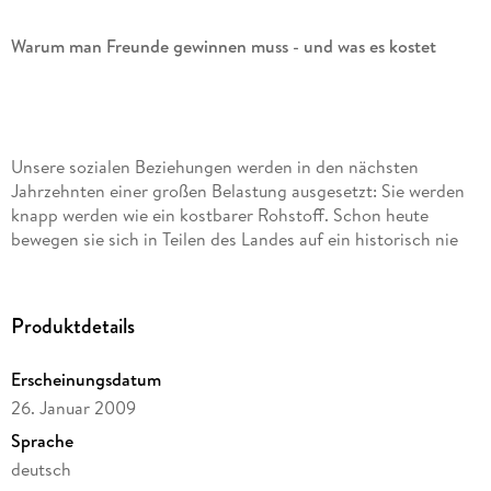
Warum man Freunde gewinnen muss - und was es kostet
Unsere sozialen Beziehungen werden in den nächsten
Jahrzehnten einer großen Belastung ausgesetzt: Sie werden
knapp werden wie ein kostbarer Rohstoff. Schon heute
bewegen sie sich in Teilen des Landes auf ein historisch nie
gekanntes Minimum zu. Als Ergebnis der unumstößlichen
Schrumpfung unserer Gesellschaft und aufgrund vielfältiger
Globalisierungseffekte wird es eine Reduzierung unserer
Produktdetails
kleinsten Welt, der unserer Freunde und Familien geben.
Diese Revolution wird sich in allen Lebensbereichen Geltung
Erscheinungsdatum
verschaffen: in der Politik wie in der Kultur, in der
26. Januar 2009
Wissenschaft wie im Alltag.
Sprache
deutsch