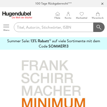
100 Tage Rückgaberecht***
Abholung in über 100 Filialen
Filiale
Konto
Merkzettel
Warenkorb
Hugendubel
Menu
Summer Sale:
13% Rabatt
auf viele Sortimente mit dem
12
mehr
Code
SOMMER13
erfahren