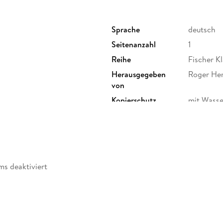
Sprache
deutsch
Seitenanzahl
1
Reihe
Fischer Kl
Herausgegeben
Roger He
von
Kopierschutz
mit Wasse
Produktart
EBOOK
ISBN
97831040
ms deaktiviert