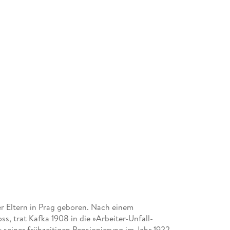
er Eltern in Prag geboren. Nach einem
s, trat Kafka 1908 in die »Arbeiter-Unfall-
u seiner frühzeitigen Pensionierung im Jahr 1922