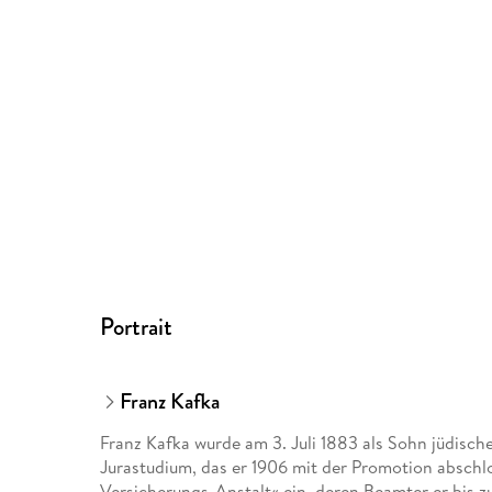
Portrait
Franz Kafka
Franz Kafka wurde am 3. Juli 1883 als Sohn jüdisch
Jurastudium, das er 1906 mit der Promotion abschlos
Versicherungs-Anstalt« ein, deren Beamter er bis z