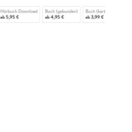
Hörbuch Download
Buch (gebunden)
Buch (kartoniert)
Hö
ab
5,95 €
ab
4,95 €
ab
3,99 €
15