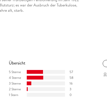
Blutsturz; es war der Ausbruch der Tuberkulose,
hre alt, starb.
Übersicht
5 Sterne
57
4 Sterne
58
3 Sterne
16
2 Sterne
3
1 Stern
0