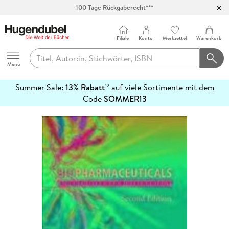
100 Tage Rückgaberecht***
Abholung in über 100 Filialen
Filiale
Konto
Merkzettel
Warenkorb
Hugendubel
Menu
Summer Sale:
13% Rabatt
auf viele Sortimente mit dem
12
mehr
Code
SOMMER13
erfahren