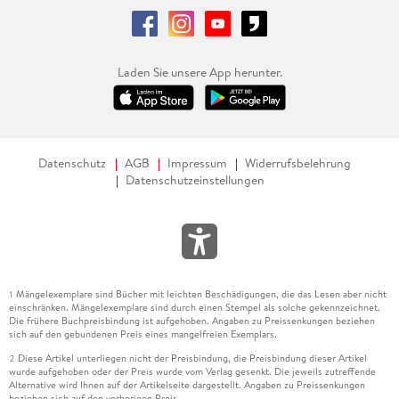
Laden Sie unsere App herunter.
Datenschutz
AGB
Impressum
Widerrufsbelehrung
Datenschutzeinstellungen
Mängelexemplare sind Bücher mit leichten Beschädigungen, die das Lesen aber nicht
1
einschränken. Mängelexemplare sind durch einen Stempel als solche gekennzeichnet.
Die frühere Buchpreisbindung ist aufgehoben. Angaben zu Preissenkungen beziehen
sich auf den gebundenen Preis eines mangelfreien Exemplars.
Diese Artikel unterliegen nicht der Preisbindung, die Preisbindung dieser Artikel
2
wurde aufgehoben oder der Preis wurde vom Verlag gesenkt. Die jeweils zutreffende
Alternative wird Ihnen auf der Artikelseite dargestellt. Angaben zu Preissenkungen
beziehen sich auf den vorherigen Preis.