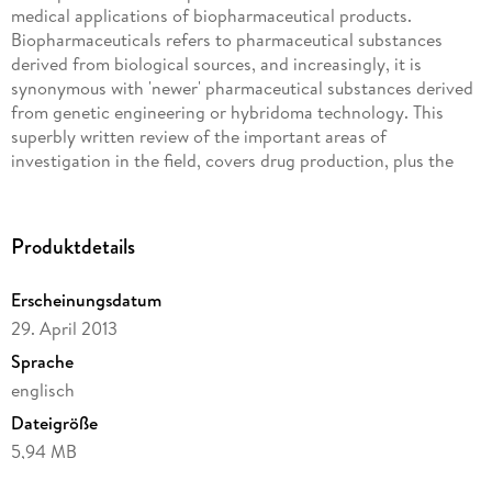
medical applications of biopharmaceutical products.
Biopharmaceuticals refers to pharmaceutical substances
derived from biological sources, and increasingly, it is
synonymous with 'newer' pharmaceutical substances derived
from genetic engineering or hybridoma technology. This
superbly written review of the important areas of
investigation in the field, covers drug production, plus the
biochemical and molecular mechanisms of action together
with the biotechnology of major biopharmaceutical types on
the market or currently under development. There is also
Produktdetails
additional material reflecting both the technical advances in
the area and detailed information on key topics such as the
Erscheinungsdatum
influence of genomics on drug discovery.
29. April 2013
Sprache
englisch
Dateigröße
5,94 MB
Autor/Autorin