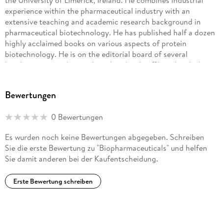
the University of Limerick, Ireland. He combines industrial
experience within the pharmaceutical industry with an
extensive teaching and academic research background in
pharmaceutical biotechnology. He has published half a dozen
highly acclaimed books on various aspects of protein
biotechnology. He is on the editorial board of several
biopharmaceutical journals and is closely affiliated with the
European Association of Pharma Biotechnology, serving as
its scientific secretary.
Bewertungen
0 Bewertungen
Es wurden noch keine Bewertungen abgegeben. Schreiben
Sie die erste Bewertung zu "Biopharmaceuticals" und helfen
Sie damit anderen bei der Kaufentscheidung.
Erste Bewertung schreiben