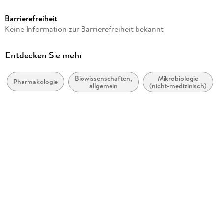
Gary Walsh
Barrierefreiheit
Verlag/Hersteller
Keine Information zur Barrierefreiheit bekannt
John Wiley & Sons
Kopierschutz
Entdecken Sie mehr
mit Adobe-DRM-Kopierschutz
Biowissenschaften,
Mikrobiologie
Produktart
Pharmakologie
allgemein
(nicht-medizinisch)
EBOOK
Dateiformat
EPUB
ISBN
9781118687383