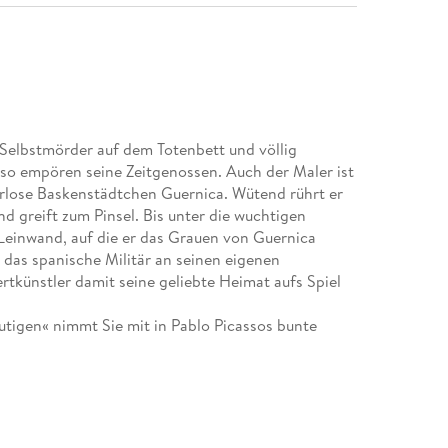
Selbstmörder auf dem Totenbett und völlig
asso empören seine Zeitgenossen. Auch der Maler ist
rlose Baskenstädtchen Guernica. Wütend rührt er
d greift zum Pinsel. Bis unter die wuchtigen
e Leinwand, auf die er das Grauen von Guernica
 das spanische Militär an seinen eigenen
tkünstler damit seine geliebte Heimat aufs Spiel
tigen« nimmt Sie mit in Pablo Picassos bunte
rten Malereischüler vom beschaulichen Málaga über
e-Szene von Barcelona bis auf den Gipfel der
rüchtigten Montmartre in Paris, wo aus dem