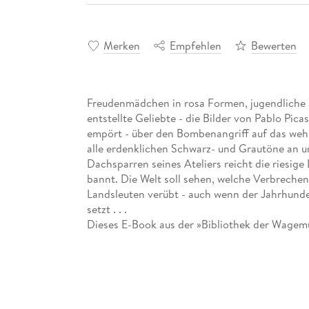
Merken
Empfehlen
Bewerten
Freudenmädchen in rosa Formen, jugendliche 
entstellte Geliebte - die Bilder von Pablo Pic
empört - über den Bombenangriff auf das weh
alle erdenklichen Schwarz- und Grautöne an un
Dachsparren seines Ateliers reicht die riesig
bannt. Die Welt soll sehen, welche Verbrechen
Landsleuten verübt - auch wenn der Jahrhunder
setzt . . .
Dieses E-Book aus der »Bibliothek der Wagemu
Lebensgeschichte: Begleiten Sie den talentie
das Künstlerviertel von Madrid und die Bohèm
europäischen Avantgarde: auf den berühmt-be
kleinen Pablo der große Picasso wird . . .