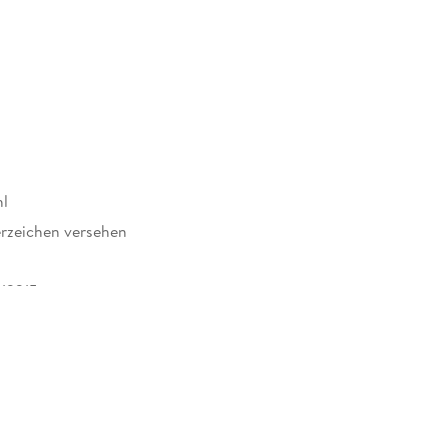
hl
rzeichen versehen
12215