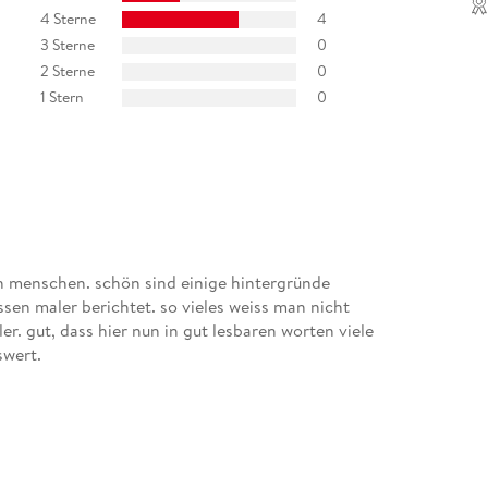
4 Sterne
4
3 Sterne
0
2 Sterne
0
1 Stern
0
en menschen. schön sind einige hintergründe
sen maler berichtet. so vieles weiss man nicht
. gut, dass hier nun in gut lesbaren worten viele
swert.