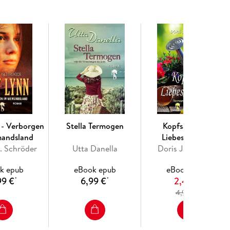
 - Verborgen
Stella Termogen
Kopfsalat und
mandsland
Liebeskummer
. Schröder
Utta Danella
Doris Jannausch
k epub
eBook epub
eBook epub
99 €
6,99 €
2,49 €
*
*
4
4,99 €