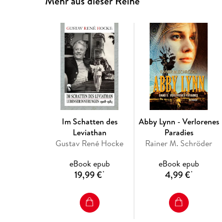
Mehr aus dieser Reihe
Im Schatten des
Abby Lynn - Verlorenes
Leviathan
Paradies
Gustav René Hocke
Rainer M. Schröder
eBook epub
eBook epub
19,99 €
4,99 €
*
*