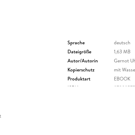
Sprache
deutsch
Dateigröße
1,63 MB
Autor/Autorin
Gernot U
Kopierschutz
mit Wasse
Produktart
EBOOK
ISBN
97839575
t