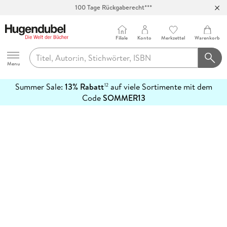
100 Tage Rückgaberecht***
Abholung in über 100 Filialen
Filiale
Konto
Merkzettel
Warenkorb
Hugendubel
Menu
Summer Sale:
13% Rabatt
auf viele Sortimente mit dem
12
mehr
Code
SOMMER13
erfahren