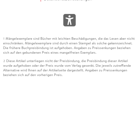
Mängelexemplare sind Bücher mit leichten Beschädigungen, die das Lesen aber nicht
1
einschränken. Mängelexemplare sind durch einen Stempel als solche gekennzeichnet.
Die frühere Buchpreisbindung ist aufgehoben. Angaben zu Preissenkungen beziehen
sich auf den gebundenen Preis eines mangelfreien Exemplars.
Diese Artikel unterliegen nicht der Preisbindung, die Preisbindung dieser Artikel
2
wurde aufgehoben oder der Preis wurde vom Verlag gesenkt. Die jeweils zutreffende
Alternative wird Ihnen auf der Artikelseite dargestellt. Angaben zu Preissenkungen
beziehen sich auf den vorherigen Preis.
Durch Öffnen der Leseprobe willigen Sie ein, dass Daten an den Anbieter der
3
Leseprobe übermittelt werden.
Der gebundene Preis dieses Artikels wird nach Ablauf des auf der Artikelseite
4
dargestellten Datums vom Verlag angehoben.
Der Preisvergleich bezieht sich auf die unverbindliche Preisempfehlung (UVP) des
5
Herstellers.
Der gebundene Preis dieses Artikels wurde vom Verlag gesenkt. Angaben zu
6
Preissenkungen beziehen sich auf den vorherigen Preis.
Die Preisbindung dieses Artikels wurde aufgehoben. Angaben zu Preissenkungen
7