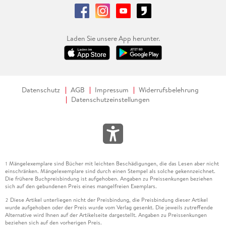
Laden Sie unsere App herunter.
Datenschutz
AGB
Impressum
Widerrufsbelehrung
Datenschutzeinstellungen
Mängelexemplare sind Bücher mit leichten Beschädigungen, die das Lesen aber nicht
1
einschränken. Mängelexemplare sind durch einen Stempel als solche gekennzeichnet.
Die frühere Buchpreisbindung ist aufgehoben. Angaben zu Preissenkungen beziehen
sich auf den gebundenen Preis eines mangelfreien Exemplars.
Diese Artikel unterliegen nicht der Preisbindung, die Preisbindung dieser Artikel
2
wurde aufgehoben oder der Preis wurde vom Verlag gesenkt. Die jeweils zutreffende
Alternative wird Ihnen auf der Artikelseite dargestellt. Angaben zu Preissenkungen
beziehen sich auf den vorherigen Preis.