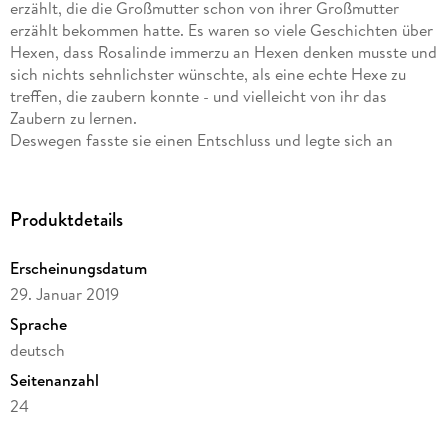
erzählt, die die Großmutter schon von ihrer Großmutter
erzählt bekommen hatte. Es waren so viele Geschichten über
Hexen, dass Rosalinde immerzu an Hexen denken musste und
sich nichts sehnlichster wünschte, als eine echte Hexe zu
treffen, die zaubern konnte - und vielleicht von ihr das
Zaubern zu lernen.
Deswegen fasste sie einen Entschluss und legte sich an
einem Winterabend mit warmer Kleidung ins Bett und
wartete darauf, dass ihre Eltern endlich eingeschlafen waren,
denn sie wollte im finsteren Wald nach einer echten Hexe
Produktdetails
suchen.
Als sie das Haus verließ, schneite es. Der weiße Schnee und
Erscheinungsdatum
der leuchtende Vollmond erhellten ihr den Weg, aber nicht
29. Januar 2019
lange, denn dann kam sie zum finsteren Fichtenwald, in dem,
wie sie gehört hatte, eine echte Hexe leben sollte. Kaum
Sprache
betrat sie den Wald, hörte sie unheimliche Geräusche, die ihr
deutsch
Angst machten. Aber weil Rosalinde unbedingt eine echte
Seitenanzahl
Hexe kennenlernen wollte, überwand sie ihre Angst und lief
weiter, immer tiefer in den Wald hinein, so tief, dass sie nicht
24
mehr wusste, wo sie war und auch nicht mehr zurück nach
Dateigröße
Hause fand.