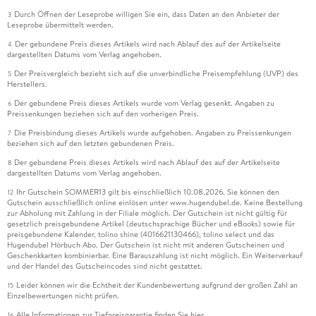
Durch Öffnen der Leseprobe willigen Sie ein, dass Daten an den Anbieter der
3
Leseprobe übermittelt werden.
Der gebundene Preis dieses Artikels wird nach Ablauf des auf der Artikelseite
4
dargestellten Datums vom Verlag angehoben.
Der Preisvergleich bezieht sich auf die unverbindliche Preisempfehlung (UVP) des
5
Herstellers.
Der gebundene Preis dieses Artikels wurde vom Verlag gesenkt. Angaben zu
6
Preissenkungen beziehen sich auf den vorherigen Preis.
Die Preisbindung dieses Artikels wurde aufgehoben. Angaben zu Preissenkungen
7
beziehen sich auf den letzten gebundenen Preis.
Der gebundene Preis dieses Artikels wird nach Ablauf des auf der Artikelseite
8
dargestellten Datums vom Verlag angehoben.
Ihr Gutschein SOMMER13 gilt bis einschließlich 10.08.2026. Sie können den
12
Gutschein ausschließlich online einlösen unter www.hugendubel.de. Keine Bestellung
zur Abholung mit Zahlung in der Filiale möglich. Der Gutschein ist nicht gültig für
gesetzlich preisgebundene Artikel (deutschsprachige Bücher und eBooks) sowie für
preisgebundene Kalender, tolino shine (4016621130466), tolino select und das
Hugendubel Hörbuch Abo. Der Gutschein ist nicht mit anderen Gutscheinen und
Geschenkkarten kombinierbar. Eine Barauszahlung ist nicht möglich. Ein Weiterverkauf
und der Handel des Gutscheincodes sind nicht gestattet.
Leider können wir die Echtheit der Kundenbewertung aufgrund der großen Zahl an
15
Einzelbewertungen nicht prüfen.
Alle Informationen zur Tiefpreisgarantie finden Sie
hier
16