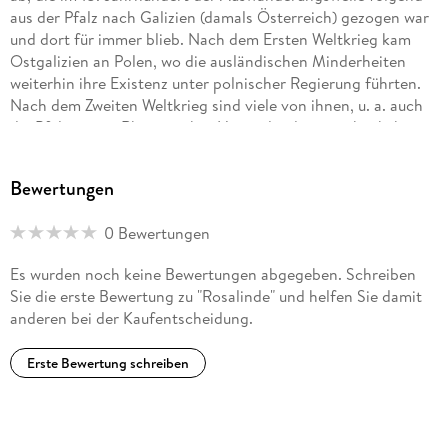
aus der Pfalz nach Galizien (damals Österreich) gezogen war
und dort für immer blieb. Nach dem Ersten Weltkrieg kam
Ostgalizien an Polen, wo die ausländischen Minderheiten
weiterhin ihre Existenz unter polnischer Regierung führten.
Nach dem Zweiten Weltkrieg sind viele von ihnen, u. a. auch
die Pfälzer vom Rhein, in ihre Heimatländer zurückgekehrt.
Die Großmutter der Autorin blieb mit ihrem Sohn jedoch in
Polen, wo die Autorin 1961 geboren wurde und aufwuchs.
Bewertungen
Dort absolvierte sie eine Berufsausbildung und erwarb das
Abitur. Danach gründete sie eine Familie. 1988 siedelte sie
0 Bewertungen
nach Deutschland um, wo sie neben ihrem Beruf ein
Abendstudium erfolgreich abschloss. 2012 begann ihre
Es wurden noch keine Bewertungen abgegeben. Schreiben
schriftstellerische Tätigkeit. Ihr erster Roman mit dem Titel:
Sie die erste Bewertung zu "Rosalinde" und helfen Sie damit
Sophie und dem Untertitel: One-Way-Ticket nach Berlin
anderen bei der Kaufentscheidung.
wurde Ende 2016 als E-Book und Anfang 2017 als
Taschenbuch veröffentlicht. 2018 erschien ihr erstes
Erste Bewertung schreiben
Kinderbuch: Rosalinde.