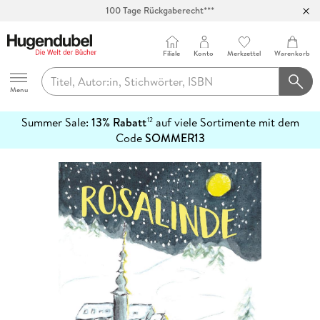
100 Tage Rückgaberecht***
Abholung in über 100 Filialen
Filiale
Konto
Merkzettel
Warenkorb
Hugendubel
Menu
Summer Sale:
13% Rabatt
auf viele Sortimente mit dem
12
mehr
Code
SOMMER13
erfahren