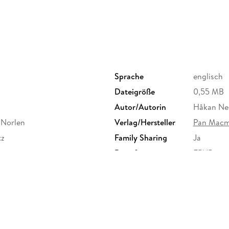
Sprache
englisch
Dateigröße
0,55 MB
Autor/Autorin
Håkan Ne
 Norlen
Verlag/Hersteller
Pan Macm
tz
Family Sharing
Ja
Dateiformat
EPUB