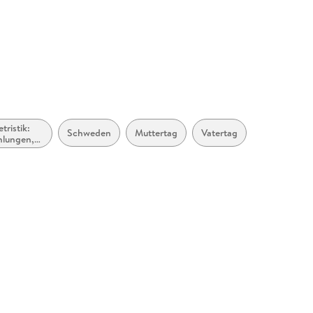
etristik:
Schweden
Muttertag
Vatertag
hlungen,
schichten,
t Stories