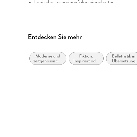
Logische Lesereihenfolge eingehalten
Navigation über vorherige/nächste Abschnitte 
Alle Texte können angepasst werden
Entspricht der Vorgabe WCAG v2.0
Entdecken Sie mehr
Entspricht der Vorgabe WCAG Level AAA
Weitere Hinweise: panmac.accessibility@macmi
Moderne und
Fiktion:
Belletristik in
zeitgenössische
Inspiriert oder
Übersetzung
Belletristik:
adaptiert von
allgemein und
anderen
literarisch
Medien