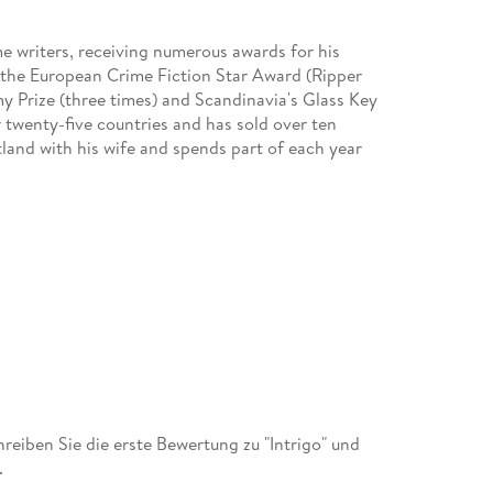
e writers, receiving numerous awards for his
g the European Crime Fiction Star Award (Ripper
y Prize (three times) and Scandinavia's Glass Key
 twenty-five countries and has sold over ten
tland with his wife and spends part of each year
other books include the psychological thriller
The
ries.
iben Sie die erste Bewertung zu "Intrigo" und
.