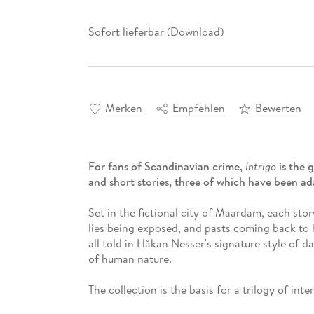
Sofort lieferbar (Download)
Merken
Empfehlen
Bewerten
For fans of Scandinavian crime,
Intrigo
is the 
and short stories, three of which have been a
Set in the fictional city of Maardam, each stor
lies being exposed, and pasts coming back to
all told in Håkan Nesser's signature style of d
of human nature.
The collection is the basis for a trilogy of inte
Samaria -
directed by Daniel Alfredson and s