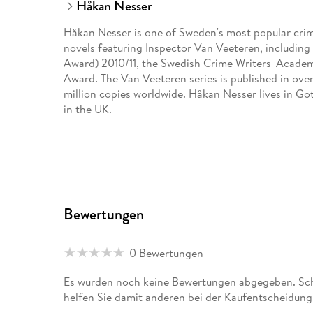
Håkan Nesser
Håkan Nesser is one of Sweden's most popular crim
novels featuring Inspector Van Veeteren, includin
Award) 2010/11, the Swedish Crime Writers' Academ
Award. The Van Veeteren series is published in over
million copies worldwide. Håkan Nesser lives in Go
in the UK.
In addition to the popular Van Veeteren series, his 
Living and the Dead in Winsford
and The Barbarotti se
Bewertungen
0 Bewertungen
Es wurden noch keine Bewertungen abgegeben. Schre
helfen Sie damit anderen bei der Kaufentscheidung