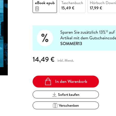
Fremdsprachige Bücher
eBook epub
Taschenbuch
Hörbuch Down
n Lernhilfen
 Jugendbücher
eiber
Hörbuch Downloads im Bundle
cher
 Vergleich
 Puzzlezubehör
Lernen
New Adult
STABILO
15,49 €
17,99 €
Taschenbücher
hilfen
hriller
 Backen
er
lender
Ratgeber
op
hriller
Romance
Sachbücher
Sparen Sie zusätzlich 13%
auf 
12
precher:innen
Artikel mit dem Gutscheincode
Science Fiction
SOMMER13
Fremdsprachige Bücher
14,49 €
inkl. Mwst.
In den Warenkorb
Sofort kaufen
Verschenken