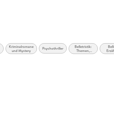
möglich
llan.com
Kriminalromane
Belletristik:
Bell
Psychothriller
und Mystery
Themen,
Erzä
Stoffe,
Kurzge
Motive:
Shor
Seelenleben