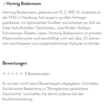
Hartwig Biedermann
Hartwig Biedermann, geboren am 15. 2. 1951. Er studierte an
der FHG in Hamburg, hat lange in großen Verlagen
gearbeitet, ist diplomierter Grafiker und arbeitet zur Zeit als
freier Schriftsteller. Geschieden, zwei Kinder. Hobbys:
Schwimmen, Radeln, Lesen. Hartwig Biedermann ist privater
Altertumsforscher und beschäftigt sich seit über 25 Jahren
mit matrilinearen und mutterrechtlichen Kulturen in Antike
und Jetztzeit. Er kam über das langjährige Lesen von
ethnologischem, archäologischem und historischem Material
allmählich zu der sicheren Erkenntnis, dass viele der
Bewertungen
vorgeblich "gesicherten" Wahrheiten über die Antike, und
dort vor allem ihr komplexes Clansystem, nicht stimmen
0 Bewertungen
können. Von daher begann er vor 25 Jahren seine ersten
Manuskripte zu schreiben, fand jedoch keinen Verlag für
Es wurden noch keine Bewertungen abgegeben. Schreiben
seine naturgemäß von der veröffentlichten
Sie die erste Bewertung zu "Persephones gestohlene
wissenschaftlichen Mehrheitsmeinung stark abweichenden
Geschichte" und helfen Sie damit anderen bei der
Thesen. Daher veröffentlichte er seine spannenden
Kaufentscheidung.
Manuskripte bei BoD, in der Hoffnung, auf diesem Wege ein
interessiertes und aufgeklärtes Publikum zu erreichen, was