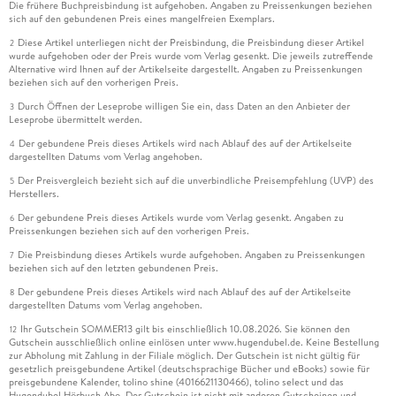
Die frühere Buchpreisbindung ist aufgehoben. Angaben zu Preissenkungen beziehen
sich auf den gebundenen Preis eines mangelfreien Exemplars.
Diese Artikel unterliegen nicht der Preisbindung, die Preisbindung dieser Artikel
2
wurde aufgehoben oder der Preis wurde vom Verlag gesenkt. Die jeweils zutreffende
Alternative wird Ihnen auf der Artikelseite dargestellt. Angaben zu Preissenkungen
beziehen sich auf den vorherigen Preis.
Durch Öffnen der Leseprobe willigen Sie ein, dass Daten an den Anbieter der
3
Leseprobe übermittelt werden.
Der gebundene Preis dieses Artikels wird nach Ablauf des auf der Artikelseite
4
dargestellten Datums vom Verlag angehoben.
Der Preisvergleich bezieht sich auf die unverbindliche Preisempfehlung (UVP) des
5
Herstellers.
Der gebundene Preis dieses Artikels wurde vom Verlag gesenkt. Angaben zu
6
Preissenkungen beziehen sich auf den vorherigen Preis.
Die Preisbindung dieses Artikels wurde aufgehoben. Angaben zu Preissenkungen
7
beziehen sich auf den letzten gebundenen Preis.
Der gebundene Preis dieses Artikels wird nach Ablauf des auf der Artikelseite
8
dargestellten Datums vom Verlag angehoben.
Ihr Gutschein SOMMER13 gilt bis einschließlich 10.08.2026. Sie können den
12
Gutschein ausschließlich online einlösen unter www.hugendubel.de. Keine Bestellung
zur Abholung mit Zahlung in der Filiale möglich. Der Gutschein ist nicht gültig für
gesetzlich preisgebundene Artikel (deutschsprachige Bücher und eBooks) sowie für
preisgebundene Kalender, tolino shine (4016621130466), tolino select und das
Hugendubel Hörbuch Abo. Der Gutschein ist nicht mit anderen Gutscheinen und