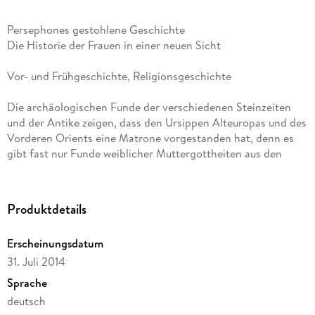
Persephones gestohlene Geschichte
Die Historie der Frauen in einer neuen Sicht
Vor- und Frühgeschichte, Religionsgeschichte
Die archäologischen Funde der verschiedenen Steinzeiten
und der Antike zeigen, dass den Ursippen Alteuropas und des
Vorderen Orients eine Matrone vorgestanden hat, denn es
gibt fast nur Funde weiblicher Muttergottheiten aus den
Steinzeiten. Sie werden aber als "Figurinen eines
Fruchtbarkeitskultes" abgewertet, um ihnen den viel
umfassenderen Charakter einer Steinzeitreligion zu nehmen.
Produktdetails
Sie zeigen deutlich, dass die erste Gottesvorstellung der
Menschheit eine Weibliche war. Die Jagdbeuter kannten sie
Erscheinungsdatum
als Geist-Mutter und Herrin von Mensch und Tier, die alles
31. Juli 2014
aus sich selbst hervor brachte. Die sesshaft werdenden Clane
und Kleinstämme der Jungsteinzeit transformierten sie zu
Sprache
ihrer Ackerbau-Mutter. Sie übernahmen aus den Steinzeiten
deutsch
das matriarchale Prinzip der Zeugung eines heiligen Kindes