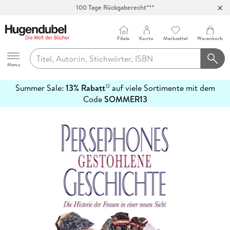
100 Tage Rückgaberecht***
Abholung in über 100 Filialen
Filiale
Konto
Merkzettel
Warenkorb
Hugendubel
Menu
Summer Sale:
13% Rabatt
auf viele Sortimente mit dem
12
mehr
Code
SOMMER13
erfahren