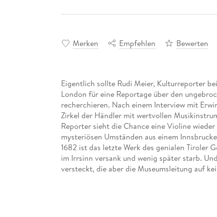
Merken
Empfehlen
Bewerten
Eigentlich sollte Rudi Meier, Kulturreporter
London für eine Reportage über den ungebroc
recherchieren. Nach einem Interview mit Erwin 
Zirkel der Händler mit wertvollen Musikinstru
Reporter sieht die Chance eine Violine wieder 
mysteriösen Umständen aus einem Innsbrucke
1682 ist das letzte Werk des genialen Tiroler 
im Irrsinn versank und wenig später starb. Und
versteckt, die aber die Museumsleitung auf kei
Chance für eine große Story. Als Unterstützu
Musikwissenschaftlerin Leonie Hull vermittelt, 
Instrumente. In den nächsten fünf Tagen taucht
faszinierende Leben Jakob Stainers ein, der in