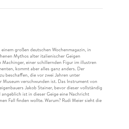
 bei einem großen deutschen Wochenmagazin, in
henen Mythos alter italienischer Geigen
Machinger, einer schillernden Figur im illustren
menten, kommt aber alles ganz anders. Der
zu beschaffen, die vor zwei Jahren unter
r Museum verschwunden ist. Das Instrument von
Geigenbauers Jakob Stainer, bevor dieser vollständig
 angeblich ist in dieser Geige eine Nachricht
nen Fall finden wollte. Warum? Rudi Meier sieht die
ng hat ihm Machinger die Geigenbauerin und
eine Spezialistin für Jakob Stainer und seine
 er mit ihrer Hilfe immer tiefer in das
 den unruhigen Zeiten des 17. Jahrhunderts