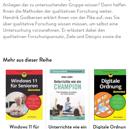
Anliegen der zu untersuchenden Gruppe wissen? Dann helfen
Ihnen die Methoden der qualitativen Forschung weiter.
Hendrik Godbersen erklärt Ihnen von der Pike auf, was Sie
über qualitative Forschung wissen müssen, um selbst eine
Untersuchung vorzunehmen. Er erläutert dabei den
qualitativen Forschungsansatz, Ziele und Designs sowie die
Gütekriterien. Außerdem vermittelt er Ihnen, wie Sie
Forschungsarbeiten strukturieren, Daten erheben und
auswerten und zuletzt die Ergebnisse interpretieren. So wird
Mehr aus dieser Reihe
Ihre Untersuchung gewiss ein Erfolg.
Sie erfahren
Wie Sie Interviews führen und Gruppendiskussionen leiten
Wie Sie qualitative Daten aufzeichnen und transkribieren
Wie Sie die richtige Methode für die Datenauswertung
nutzen
Wie Sie die Qualität Ihrer Untersuchung sichern
Windows 11 für
Unterrichte wie ein
Digitale Ordnung