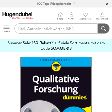
100 Tage Rückgaberecht***
Abholung in über 100 Filialen
Filiale
Konto
Merkzettel
Warenkorb
Hugendubel
Menu
Summer Sale:
13% Rabatt
auf viele Sortimente mit dem
12
mehr
Code
SOMMER13
erfahren