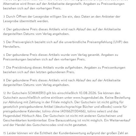
Alternative wird Ihnen auf der Artikelseite dargestellt. Angaben zu Preissenkungen
beziehen sich auf den vorherigen Preis.
Durch Öffnen der Leseprobe willigen Sie ein, dass Daten an den Anbieter der
3
Leseprobe übermittelt werden.
Der gebundene Preis dieses Artikels wird nach Ablauf des auf der Artikelseite
4
dargestellten Datums vom Verlag angehoben.
Der Preisvergleich bezieht sich auf die unverbindliche Preisempfehlung (UVP) des
5
Herstellers.
Der gebundene Preis dieses Artikels wurde vom Verlag gesenkt. Angaben zu
6
Preissenkungen beziehen sich auf den vorherigen Preis.
Die Preisbindung dieses Artikels wurde aufgehoben. Angaben zu Preissenkungen
7
beziehen sich auf den letzten gebundenen Preis.
Der gebundene Preis dieses Artikels wird nach Ablauf des auf der Artikelseite
8
dargestellten Datums vom Verlag angehoben.
Ihr Gutschein SOMMER13 gilt bis einschließlich 10.08.2026. Sie können den
12
Gutschein ausschließlich online einlösen unter www.hugendubel.de. Keine Bestellung
zur Abholung mit Zahlung in der Filiale möglich. Der Gutschein ist nicht gültig für
gesetzlich preisgebundene Artikel (deutschsprachige Bücher und eBooks) sowie für
preisgebundene Kalender, tolino shine (4016621130466), tolino select und das
Hugendubel Hörbuch Abo. Der Gutschein ist nicht mit anderen Gutscheinen und
Geschenkkarten kombinierbar. Eine Barauszahlung ist nicht möglich. Ein Weiterverkauf
und der Handel des Gutscheincodes sind nicht gestattet.
Leider können wir die Echtheit der Kundenbewertung aufgrund der großen Zahl an
15