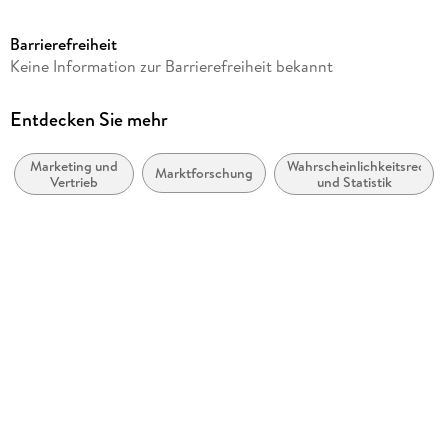
368
Barrierefreiheit
Reihe
Keine Information zur Barrierefreiheit bekannt
... für Dummies
Autor/Autorin
Entdecken Sie mehr
Hendrik Godbersen
Marketing und
Wahrscheinlichkeitsrechn
Verlag/Hersteller
Marktforschung
Vertrieb
und Statistik
Wiley-VCH
Kopierschutz
mit Adobe-DRM-Kopierschutz
Produktart
EBOOK
Dateiformat
EPUB
ISBN
9783527843473