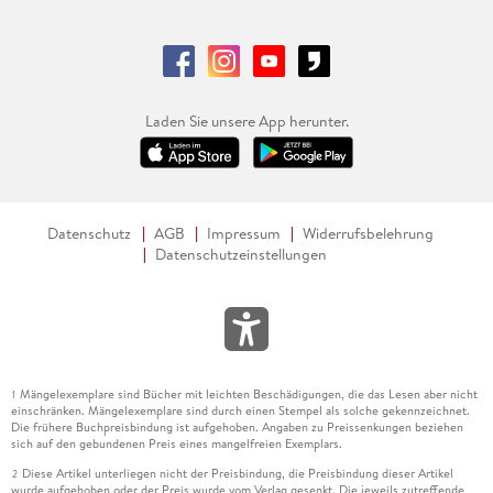
Laden Sie unsere App herunter.
Datenschutz
AGB
Impressum
Widerrufsbelehrung
Datenschutzeinstellungen
Mängelexemplare sind Bücher mit leichten Beschädigungen, die das Lesen aber nicht
1
einschränken. Mängelexemplare sind durch einen Stempel als solche gekennzeichnet.
Die frühere Buchpreisbindung ist aufgehoben. Angaben zu Preissenkungen beziehen
sich auf den gebundenen Preis eines mangelfreien Exemplars.
Diese Artikel unterliegen nicht der Preisbindung, die Preisbindung dieser Artikel
2
wurde aufgehoben oder der Preis wurde vom Verlag gesenkt. Die jeweils zutreffende