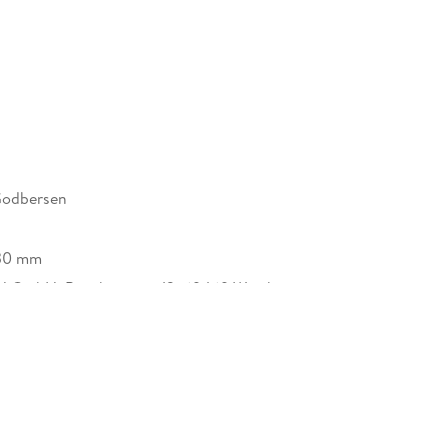
e Datenauswertung und Ergebnisdarstellung 303
d Literaturverzeichnis 309
 311
Godbersen
30 mm
H GmbH, Boschstrasse 12, 69469 Weinheim,
safety@wiley.com