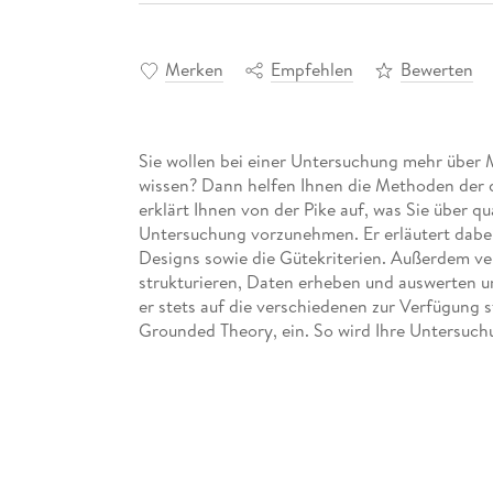
Merken
Empfehlen
Bewerten
Sie wollen bei einer Untersuchung mehr über
wissen? Dann helfen Ihnen die Methoden der 
erklärt Ihnen von der Pike auf, was Sie über q
Untersuchung vorzunehmen. Er erläutert dabei
Designs sowie die Gütekriterien. Außerdem ver
strukturieren, Daten erheben und auswerten un
er stets auf die verschiedenen zur Verfügung 
Grounded Theory, ein. So wird Ihre Untersuchu
Inhaltsverzeichnis
Einleitung 23
Teil I: Der qualitative Forschungsansatz 27
Kapitel 1: Grundverstä ndnis und Erkenntniszi