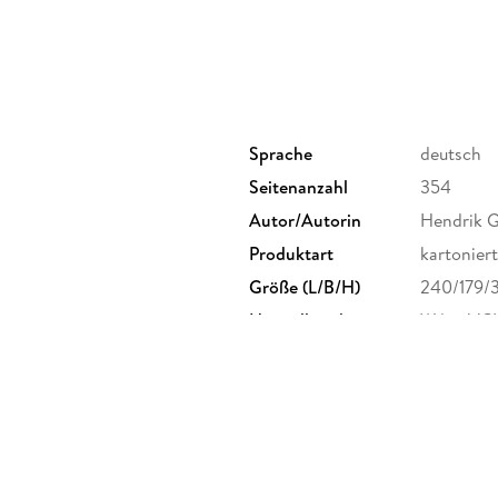
Gruppendiskussionen 297
Kapitel 18: Zehn Hinweise fü r die qualitativ
Anhang: Lö sungen zu den Ü bungsaufgaben un
Anhang A: Lö sungen zu den Ü bungsaufgaben
Anhang B: Literaturverzeichnis 341
Abbildungsverzeichnis 347
Stichwortverzeichnis 351
Sprache
deutsch
Seitenanzahl
354
Autor/Autorin
Hendrik 
Produktart
kartoniert
Größe (L/B/H)
240/179/
Herstelleradresse
Wiley-VC
product_