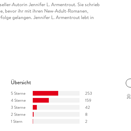
eller-Autorin Jennifer L. Armentrout. Sie schrieb
ne, bevor ihr mit ihren New-Adult-Romanen,
rfolge gelangen. Jennifer L. Armentrout lebt in
Übersicht
5 Sterne
253
4 Sterne
159
3 Sterne
42
2 Sterne
8
1 Stern
2