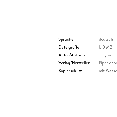
Sprache
deutsch
Dateigröße
1,10 MB
Autor/Autorin
J. Lynn
Verlag/Hersteller
Piper ebo
Kopierschutz
mit Wasse
Produktart
EBOOK
ISBN
9783492
t