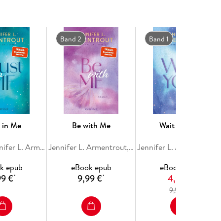
Band 2
Band 1
t in Me
Be with Me
Wait for You
J. Lynn, Jennifer L. Armentrout
Jennifer L. Armentrout, J. Lynn
Jennifer L. Armentrout
k epub
eBook epub
eBook epub
99 €
9,99 €
4,99 €
*
*
4
9,99 €