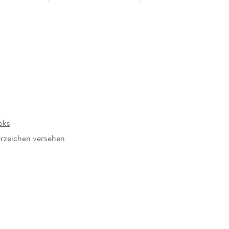
oks
rzeichen versehen
969789