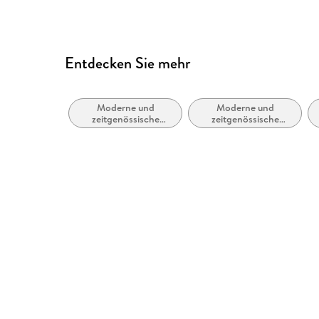
Entdecken Sie mehr
Moderne und
Moderne und
zeitgenössische
zeitgenössische
Liebesromane
Liebesromane /
Romance