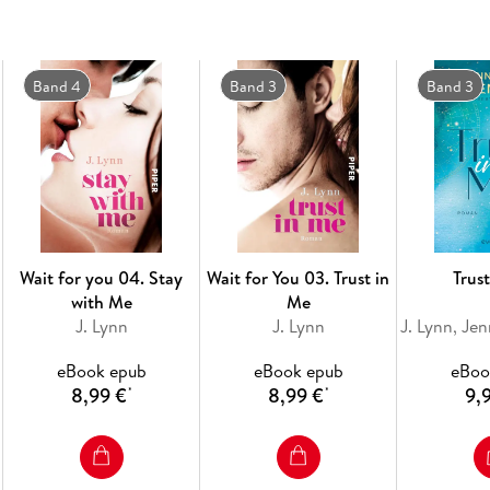
Band 4
Band 3
Band 3
Wait for you 04. Stay
Wait for You 03. Trust in
Trus
with Me
Me
J. Lynn
J. Lynn
eBook epub
eBook epub
eBoo
8,99 €
8,99 €
9,
*
*