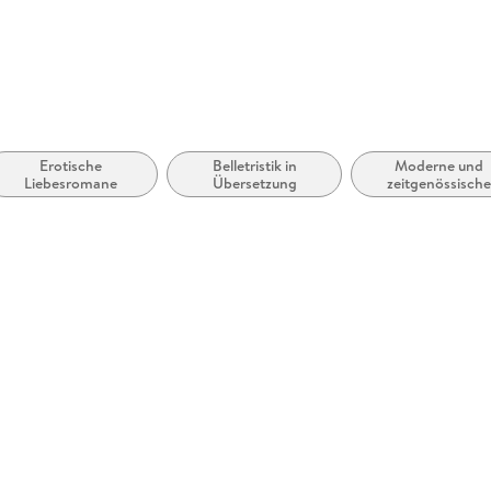
Erotische
Belletristik in
Moderne und
Liebesromane
Übersetzung
zeitgenössische
Belletristik: allgem
und literarisch